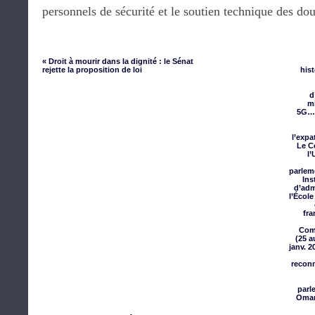
personnels de sécurité et le soutien technique des do
« Droit à mourir dans la dignité : le Sénat
rejette la proposition de loi
hist
d
mi
5G… 
l’expa
Le C
l’
parlem
Ins
d’adm
l’École
fr
Com
(25 a
janv. 
reconn
parl
Oman 