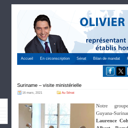
Accueil
En circonscription
Sénat
Bilan de mandat
Suriname – visite ministérielle
16 mars, 2021
Au Sénat
Notre groupe
Guyana-Surina
Laurence Co