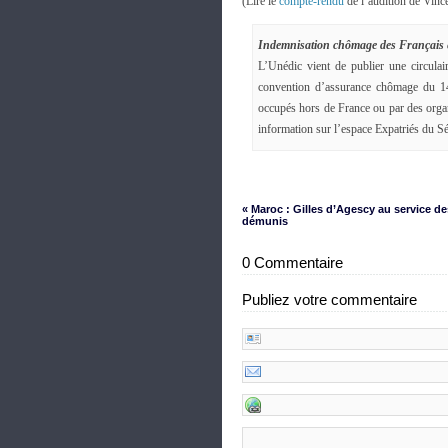
(Lire le
compte-rendu
de l’audition de Vince
Indemnisation chômage des Français 
L’Unédic vient de publier une circul
convention d’assurance chômage du 14 
occupés hors de France ou par des orga
information sur l’espace Expatriés du Sé
« Maroc : Gilles d’Agescy au service de
démunis
0 Commentaire
Publiez votre commentaire