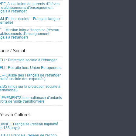
EE, Association de parents d'élèves
 établissements d'enseignement
nçais à l'étranger.
M (Petites écoles – Français langue
ernelle)
 – Mission laïque française (réseau
tablissements d'enseignement
nçais à l'étranger)
Santé / Social
LI : Protection sociale à l'étranger
LI : Retraite hors Union Européenne
 – Caisse des Français de l'étranger
curité sociale des expatriés)
ISS (infos sur la protection sociale à
nternational)
EVEMENTS internationaux d'enfants
droits de visite transfrontière
Réseau Culturel
IANCE Française (réseau implanté
s 133 pays)
TITUT Français (réseau de l'action