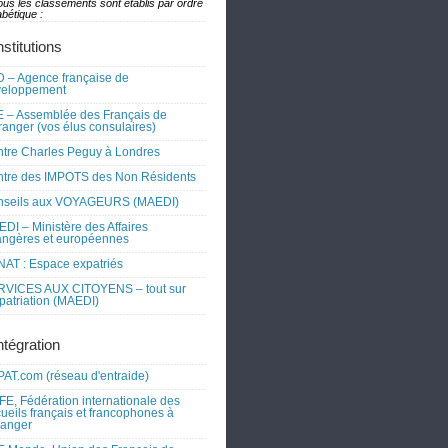
ous les classements sont établis par ordre
bétique :
nstitutions
 – Agence française de
veloppement
 – Assemblée des Français de
tranger (vos élus consulaires)
tre Charles Peguy à Londres
tre des IMPOTS des Non Résidents
nseils aux VOYAGEURS (MAEDI)
DI – Ministère des Affaires
angères et européennes
AT : Espace expatriés
RVICES AUX CITOYENS – tout sur
xpatriation (MAEDI)
ntégration
AT.com (réseau d'entraide)
FE, Fédération internationale des
ueils français et francophones à
tranger