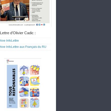
Lettre d’Olivier Cadic :
hive InfoLettre
hive InfoLettre aux Français du RU