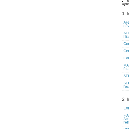
T
alpha
1. I
AFD
dé
AFE
l’E
Cen
Cen
Co
MAE
étr
SEN
SE
l'e
2. I
EXP
FIA
Acc
l'é