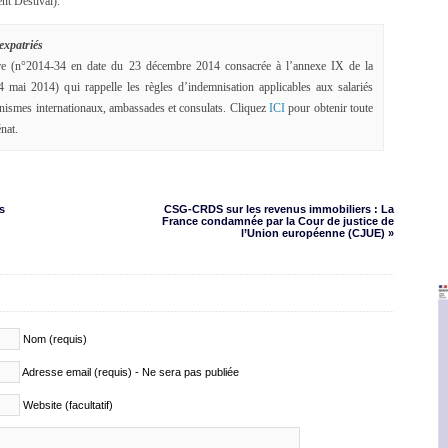
nt Destival).
expatriés
aire (n°2014-34 en date du 23 décembre 2014 consacrée à l’annexe IX de la
mai 2014) qui rappelle les règles d’indemnisation applicables aux salariés
nismes internationaux, ambassades et consulats. Cliquez
ICI
pour obtenir toute
nat.
s
CSG-CRDS sur les revenus immobiliers : La
France condamnée par la Cour de justice de
l’Union européenne (CJUE) »
Nom (requis)
Adresse email (requis) - Ne sera pas publiée
Website (facultatif)