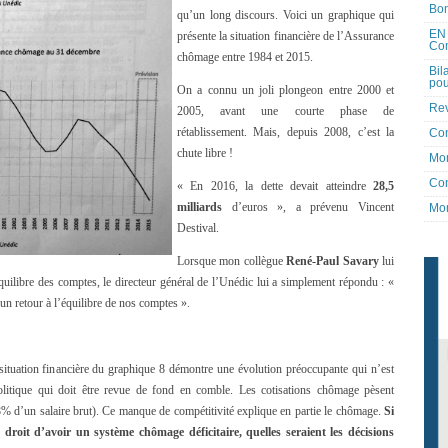
Bon
qu’un long discours. Voici un graphique qui
EN 
présente la situation financière de l’Assurance
Co
chômage entre 1984 et 2015.
Bil
pou
On a connu un joli plongeon entre 2000 et
Rev
2005, avant une courte phase de
rétablissement. Mais, depuis 2008, c’est la
Co
chute libre !
Mon
Con
« En 2016, la dette devait atteindre
28,5
milliards
d’euros », a prévenu Vincent
Mon
Destival.
Lorsque mon collègue
René-Paul Savary
lui
quilibre des comptes, le directeur général de l’Unédic lui a simplement répondu : «
n retour à l’équilibre de nos comptes ».
situation financière du graphique 8 démontre une évolution préoccupante qui n’est
politique qui doit être revue de fond en comble. Les cotisations chômage pèsent
 8% d’un salaire brut). Ce manque de compétitivité explique en partie le chômage.
Si
 droit d’avoir un système chômage déficitaire, quelles seraient les décisions