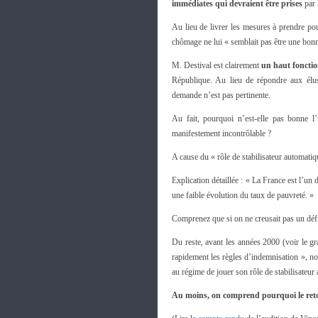
immédiates qui devraient être prises
par 
Au lieu de livrer les mesures à prendre pour
chômage ne lui « semblait pas être une bonn
M. Destival est clairement
un haut fonction
République. Au lieu de répondre aux élus 
demande n’est pas pertinente.
Au fait, pourquoi n’est-elle pas bonne l’i
manifestement incontrôlable ?
A cause du « rôle de stabilisateur automati
Explication détaillée : « La France est l’u
une faible évolution du taux de pauvreté. »
Comprenez que si on ne creusait pas un défi
Du reste, avant les années 2000 (voir le gr
rapidement les règles d’indemnisation », no
au régime de jouer son rôle de stabilisateur
Au moins, on comprend pourquoi le retou