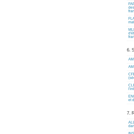
FAP
des
fra
FLA
mat
MLF
d'é
fra
6. 
AME
AME
CFE
(sé
CLE
l'i
ENL
et 
7. 
ALL
dan
INS