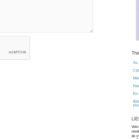
Thè
Au 
Cy
Mé
Nar
En 
Bil
pou
LI
Voici
rési
de s'