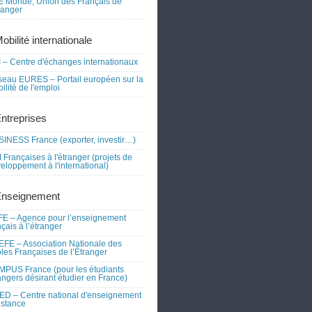
 Monde, Union des Français de
tranger
obilité internationale
 – Centre d'échanges internationaux
eau EURES – Portail européen sur la
ilité de l'emploi
Entreprises
INESS France (exporter, investir…)
 Françaises à l'étranger (projets de
eloppement à l'international)
Enseignement
E – Agence pour l’enseignement
nçais à l’étranger
FE – Association Nationale des
les Françaises de l’Étranger
PUS France (pour les étudiants
angers désirant étudier en France)
D – Centre national d'enseignement
istance