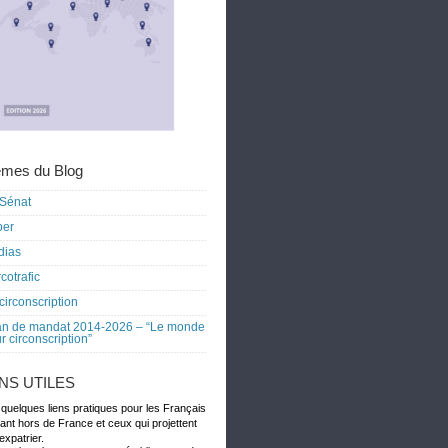
mes du Blog
Sénat
ber
dias
cotrafic
circonscription
an de mandat 2014-2026 – “Le monde
r circonscription”
ENS UTILES
 quelques liens pratiques pour les Français
dant hors de France et ceux qui projettent
expatrier.