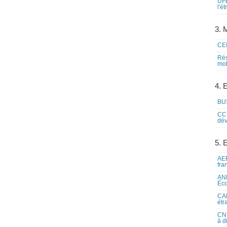
UFE
l'é
3. M
CEI
Rés
mob
4. 
BUS
CCI
dév
5. 
AEF
fra
ANE
Éco
CAM
étr
CNE
à d