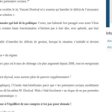
les partenaires sociaux ?”
 rectifier le tir, Vincent Destival m’a soutenu qu’interdire le déficit de l’assurance
e solution ».
naire qui fait de la politique
. Certes, une habitude fort partagée sous notre Vème
certains hauts fonctionnaires n’hésitent pas à leur dire, avec aplomb, que leur
Info
Arc
dée d’interdire les déficits de gestion, lorsque la situation s’emballe et devient
Arc
que » du régime.
n des pays où le taux de chômage a le plus augmenté depuis 2008, tout en enregistrant
cit abyssal, nous aurions plein de pauvres supplémentaires !
aphique), l’Unedic était bénéficiaire parce que « les partenaires sociaux modifiaient
us dit lui-même M. Destival. Mais c’était forcément « au risque de ne pas permettre
 automatique. »
r à l’équilibre de nos comptes n’est pas pour demain !