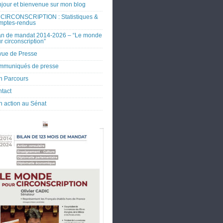
jour et bienvenue sur mon blog
CIRCONSCRIPTION : Statistiques &
mptes-rendus
an de mandat 2014-2026 – “Le monde
r circonscription”
ue de Presse
mmuniqués de presse
 Parcours
tact
 action au Sénat