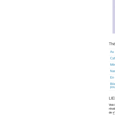
Thè
Au 
Cy
Mé
Nar
En 
Bil
pou
LI
Voici
rési
de s'