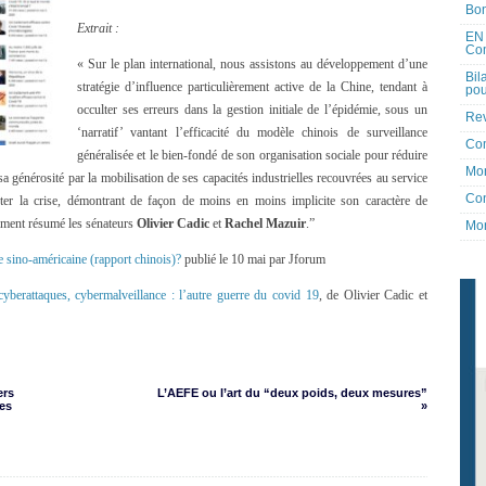
Bon
Extrait :
EN 
Co
« Sur le plan international, nous assistons au développement d’une
Bil
stratégie d’influence particulièrement active de la Chine, tendant à
pou
occulter ses erreurs dans la gestion initiale de l’épidémie, sous un
Rev
‘narratif’ vantant l’efficacité du modèle chinois de surveillance
Co
généralisée et le bien-fondé de son organisation sociale pour réduire
Mon
a générosité par la mobilisation de ses capacités industrielles recouvrées au service
Con
nter la crise, démontrant de façon de moins en moins implicite son caractère de
emment résumé les sénateurs
Olivier Cadic
et
Rachel Mazuir
.”
Mon
e sino-américaine (rapport chinois)?
publié le 10 mai par Jforum
yberattaques, cybermalveillance : l’autre guerre du covid 19
, de Olivier Cadic et
ers
L’AEFE ou l’art du “deux poids, deux mesures”
es
»