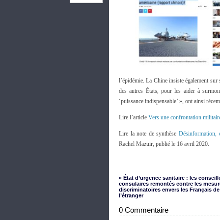
l’épidémie. La Chine insiste également sur s
des autres États, pour les aider à surmo
‘puissance indispensable’ », ont ainsi réc
Lire l’article
Vers une confrontation militair
Lire la note de synthèse
Désinformation, c
Rachel Mazuir, publié le 16 avril 2020.
« État d’urgence sanitaire : les conseill
consulaires remontés contre les mesur
discriminatoires envers les Français de
l’étranger
0 Commentaire