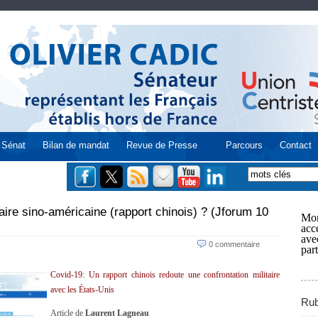
Sénat
Bilan de mandat
Revue de Presse
Parcours
Contact
taire sino-américaine (rapport chinois) ? (Jforum 10
Mon
acce
ave
0 commentaire
part
Covid-19: Un rapport chinois redoute une confrontation militaire
avec les États-Unis
Rub
Article de
Laurent Lagneau