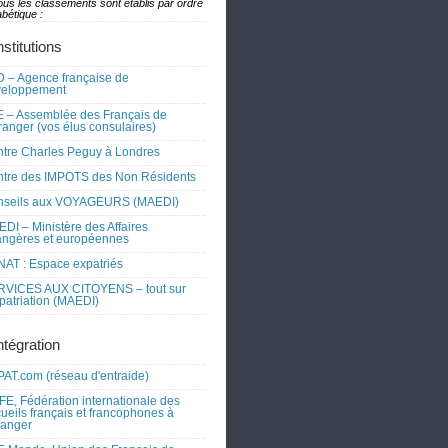
ous les classements sont établis par ordre
bétique :
nstitutions
 – Agence française de
veloppement
 – Assemblée des Français de
tranger (vos élus consulaires)
tre Charles Peguy à Londres
tre des IMPOTS des Non Résidents
nseils aux VOYAGEURS (MAEDI)
DI – Ministère des Affaires
angères et européennes
AT : Espace expatriés
RVICES AUX CITOYENS – tout sur
xpatriation (MAEDI)
ntégration
AT.com (réseau d'entraide)
FE, Fédération internationale des
ueils français et francophones à
tranger