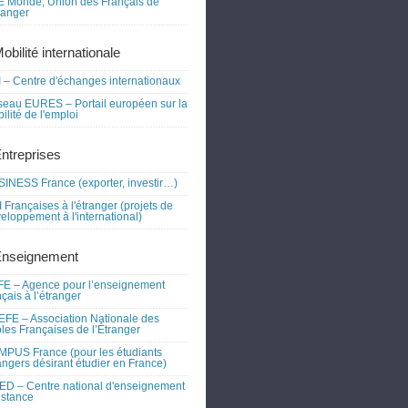
 Monde, Union des Français de
tranger
obilité internationale
 – Centre d'échanges internationaux
eau EURES – Portail européen sur la
ilité de l'emploi
Entreprises
INESS France (exporter, investir…)
 Françaises à l'étranger (projets de
eloppement à l'international)
Enseignement
E – Agence pour l’enseignement
nçais à l’étranger
FE – Association Nationale des
les Françaises de l’Étranger
PUS France (pour les étudiants
angers désirant étudier en France)
D – Centre national d'enseignement
istance