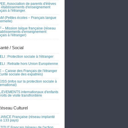
EE, Association de parents d'élèves
 établissements d'enseignement
nçais à l'étranger.
M (Petites écoles – Français langue
ernelle)
 – Mission laïque française (réseau
tablissements d'enseignement
nçais à l'étranger)
Santé / Social
LI : Protection sociale à l'étranger
LI : Retraite hors Union Européenne
 – Caisse des Français de l'étranger
curité sociale des expatriés)
ISS (infos sur la protection sociale à
nternational)
EVEMENTS internationaux d'enfants
droits de visite transfrontière
Réseau Culturel
IANCE Française (réseau implanté
s 133 pays)
TITUT Français (réseau de l'action