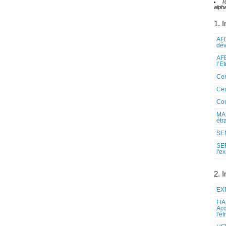
T
alpha
1. I
AFD
dé
AFE
l’E
Cen
Cen
Co
MAE
étr
SEN
SE
l'e
2. I
EXP
FIA
Acc
l'é