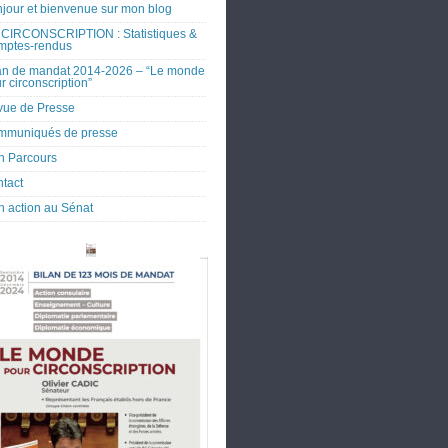
jour et bienvenue sur mon blog
CIRCONSCRIPTION : Statistiques &
mptes-rendus
an de mandat 2014-2026 – “Le monde
r circonscription”
ue de Presse
mmuniqués de presse
 Parcours
tact
 action au Sénat