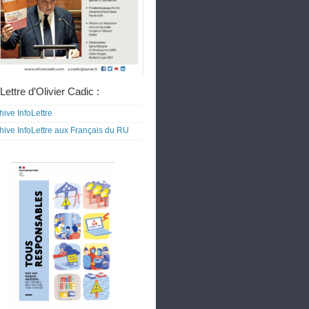
Lettre d’Olivier Cadic :
hive InfoLettre
hive InfoLettre aux Français du RU