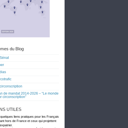
mes du Blog
Sénat
ber
dias
cotrafic
circonscription
an de mandat 2014-2026 – “Le monde
r circonscription”
ENS UTILES
 quelques liens pratiques pour les Français
dant hors de France et ceux qui projettent
expatrier.