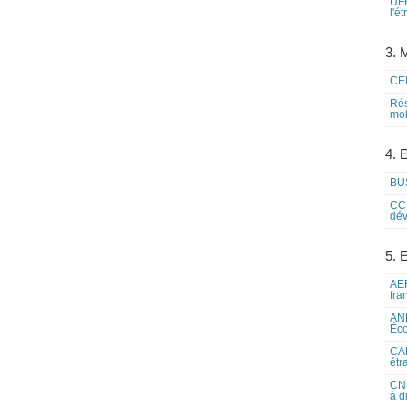
UFE
l'é
3. M
CEI
Rés
mob
4. 
BUS
CCI
dév
5. 
AEF
fra
ANE
Éco
CAM
étr
CNE
à d