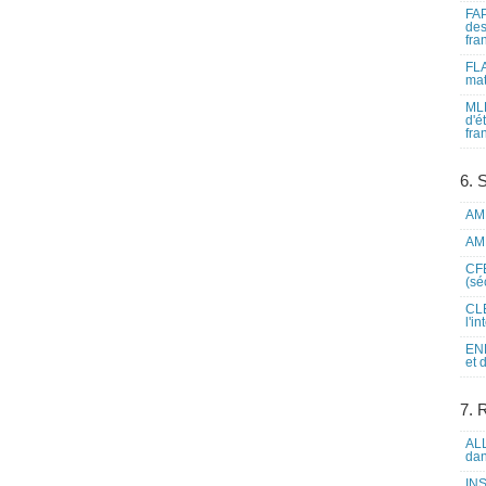
FAP
des
fra
FLA
mat
MLF
d'é
fra
6. 
AME
AME
CFE
(sé
CLE
l'i
ENL
et 
7. 
ALL
dan
INS