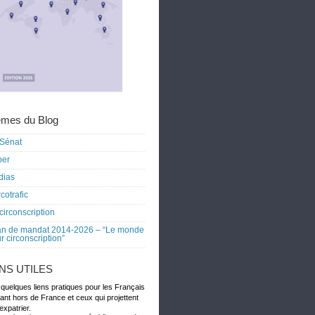
mes du Blog
Sénat
ber
dias
cotrafic
circonscription
an de mandat 2014-2026 – “Le monde
r circonscription”
ENS UTILES
 quelques liens pratiques pour les Français
dant hors de France et ceux qui projettent
expatrier.