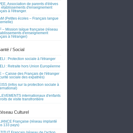
EE, Association de parents d'élèves
 établissements d'enseignement
nçais à l'étranger.
M (Petites écoles – Français langue
ernelle)
 – Mission laïque française (réseau
tablissements d'enseignement
nçais à l'étranger)
Santé / Social
LI : Protection sociale à l'étranger
LI : Retraite hors Union Européenne
 – Caisse des Français de l'étranger
curité sociale des expatriés)
ISS (infos sur la protection sociale à
nternational)
EVEMENTS internationaux d'enfants
droits de visite transfrontière
Réseau Culturel
IANCE Française (réseau implanté
s 133 pays)
TITUT Français (réseau de l'action