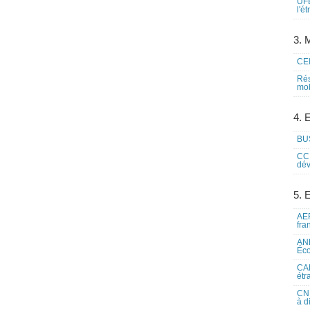
UFE
l'é
3. M
CEI
Rés
mob
4. 
BUS
CCI
dév
5. 
AEF
fra
ANE
Éco
CAM
étr
CNE
à d