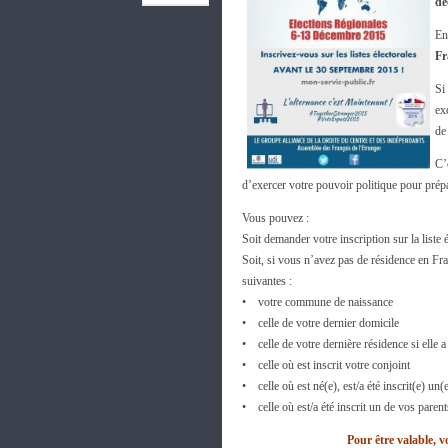
dé
En
Fr
Si
ex
de
C’
d’exercer votre pouvoir politique pour prépa
Vous pouvez :
Soit demander votre inscription sur la list
Soit, si vous n’avez pas de résidence en Fr
suivantes :
• votre commune de naissance
• celle de votre dernier domicile
• celle de votre dernière résidence si elle 
• celle où est inscrit votre conjoint
• celle où est né(e), est/a été inscrit(e) un
• celle où est/a été inscrit un de vos paren
Pour être valable, 