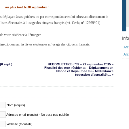
au plus tard le 30 septembre
:
us déplaçant à ses guichets ou par correspondance en lui adressant directement le
listes électorales à l’usage des citoyens français (ref. Cerfa, n° 12669*01)
de votre résidence à l’étranger.
Info
nscription sur les listes électorales à l’usage des citoyens français.
Arc
Arc
6 sept.)
HEBDOLETTRE n°32 – 21 septembre 2015 –
Fiscalité des non-résidents – Déplacement en
Irlande et Royaume-Uni – Maltraitance
(question d’actualité)… »
Nom (requis)
Adresse email (requis) - Ne sera pas publiée
Website (facultatif)