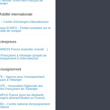
 Monde, Union des Français de
tranger
obilité internationale
 – Centre d'échanges internationaux
eau EURES – Portail européen sur la
ilité de l'emploi
Entreprises
INESS France (exporter, investir…)
 Françaises à l'étranger (projets de
eloppement à l'international)
Enseignement
E – Agence pour l’enseignement
nçais à l’étranger
FE – Association Nationale des
les Françaises de l’Étranger
PUS France (pour les étudiants
angers désirant étudier en France)
D – Centre national d'enseignement
istance