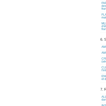
FAP
des
fra
FLA
mat
MLF
d'é
fra
6. 
AME
AME
CFE
(sé
CLE
l'i
ENL
et 
7. 
ALL
dan
INS