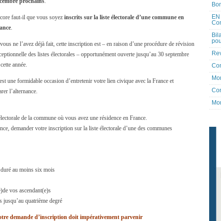
cembre prochains
.
Bon
EN 
core faut-il que vous soyez
inscrits sur la liste électorale d’une commune en
Co
ance
.
Bil
pou
 vous ne l’avez déjà fait, cette inscription est – en raison d’une procédure de révision
Rev
ceptionnelle des listes électorales – opportunément ouverte jusqu’au 30 septembre
 cette année.
Co
Mon
est une formidable occasion d’entretenir votre lien civique avec la France et
Con
rer l’alternance.
Mon
e électorale de la commune où vous avez une résidence en France.
ance, demander votre inscription sur la liste électorale d’une des communes
a duré au moins six mois
(e)de vos ascendant(e)s
ts jusqu’au quatrième degré
votre demande d’inscription doit impérativement parvenir