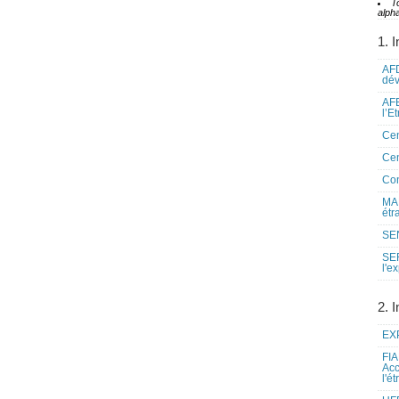
T
alpha
1. I
AFD
dé
AFE
l’E
Cen
Cen
Co
MAE
étr
SEN
SE
l'e
2. I
EXP
FIA
Acc
l'é