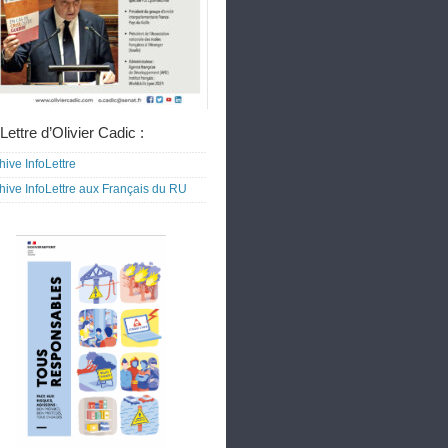
Lettre d’Olivier Cadic :
hive InfoLettre
hive InfoLettre aux Français du RU