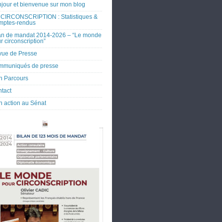
jour et bienvenue sur mon blog
CIRCONSCRIPTION : Statistiques &
mptes-rendus
an de mandat 2014-2026 – “Le monde
r circonscription”
ue de Presse
mmuniqués de presse
 Parcours
tact
 action au Sénat