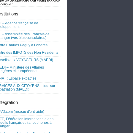
ous les classements sont établis par ordre
bétique :
nstitutions
 – Agence française de
veloppement
 – Assemblée des Français de
tranger (vos élus consulaires)
tre Charles Peguy à Londres
tre des IMPOTS des Non Résidents
nseils aux VOYAGEURS (MAEDI)
DI – Ministère des Affaires
angères et européennes
AT : Espace expatriés
RVICES AUX CITOYENS – tout sur
xpatriation (MAEDI)
ntégration
AT.com (réseau d'entraide)
FE, Fédération internationale des
ueils français et francophones à
tranger