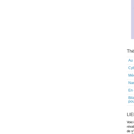
Thè
Au 
Cy
Mé
Nar
En 
Bil
pou
LI
Voici
rési
de s'