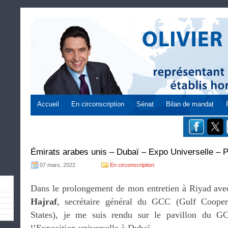
Accueil
En circonscription
Sénat
Bilan de mandat
Émirats arabes unis – Dubaï – Expo Universelle – 
07 mars, 2022
En circonscription
Dans le prolongement de mon entretien à Riyad ave
Hajraf
, secrétaire général du GCC (Gulf Cooper
States), je me suis rendu sur le pavillon du 