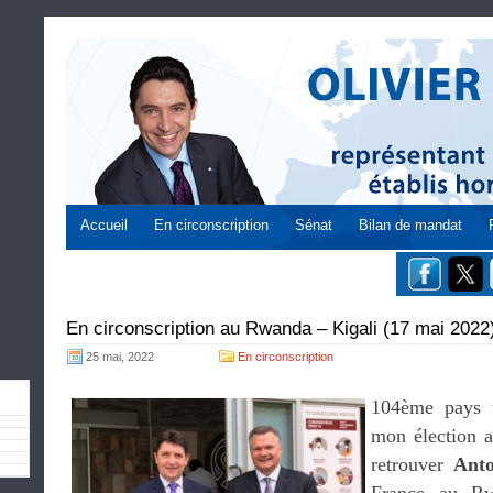
Accueil
En circonscription
Sénat
Bilan de mandat
En circonscription au Rwanda – Kigali (17 mai 2022
25 mai, 2022
En circonscription
104ème pays t
mon élection au
retrouver
Anto