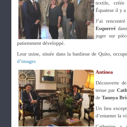
textile, créé
Équateur il y a
J’ai rencontr
Esquerré
dans
juger sur pièc
patiemment développé.
Leur usine, située dans la banlieue de Quito, occup
d’images
Antinea
Découverte de 
tenue par
Cath
de
Tannya Bri
Un lieu except
d’entamer la vi
Catherine a d