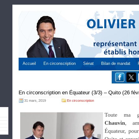
Accueil
En circonscription
Sénat
Bilan de mandat
En circonscription en Équateur (3/3) – Quito (26 fév
31 mars, 2019
En circonscription
Toute ma g
Chauvin
, am
Équateur, pour