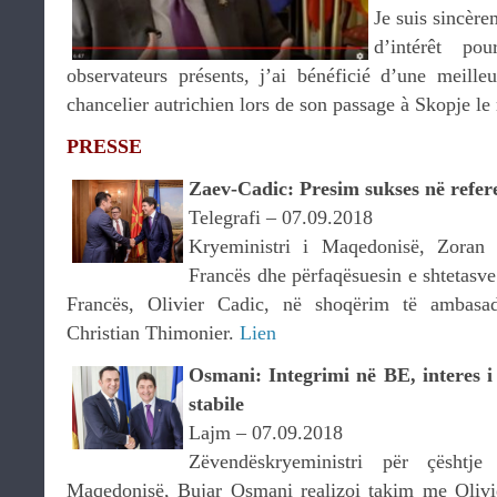
Je suis sincèr
d’intérêt po
observateurs présents, j’ai bénéficié d’une meill
chancelier autrichien lors de son passage à Skopje 
PRESSE
Zaev-Cadic: Presim sukses në refer
Telegrafi – 07.09.2018
Kryeministri i Maqedonisë, Zoran 
Francës dhe përfaqësuesin e shtetasve
Francës, Olivier Cadic, në shoqërim të ambasa
Christian Thimonier.
Lien
Osmani: Integrimi në BE, interes 
stabile
Lajm – 07.09.2018
Zëvendëskryeministri për çështj
Maqedonisë, Bujar Osmani realizoi takim me Olivie