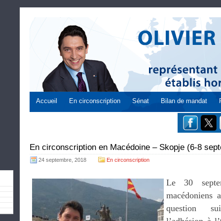
Accueil
En circonscription
Sénat
Bilan de mandat
En circonscription en Macédoine – Skopje (6-8 sep
24 septembre, 2018
En circonscription
Le 30 septem
macédoniens a
question su