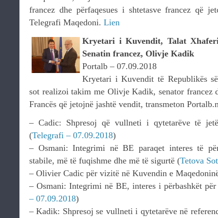
francez dhe përfaqesues i shtetasve francez që jeto
Telegrafi Maqedoni.
Lien
Kryetari i Kuvendit, Talat Xhafe
Senatin francez, Olivje Kadik
Portalb – 07.09.2018
Kryetari i Kuvendit të Republikës s
sot realizoi takim me Olivje Kadik, senator francez d
Francës që jetojnë jashtë vendit, transmeton Portalb
– Cadic: Shpresoj që vullneti i qytetarëve të j
(
Telegrafi – 07.09.2018
)
– Osmаni: Integrimi në BE paraqet interes të pë
stabile, më të fuqishme dhe më të sigurtë (
Tetova Sot
– Olivier Cadic për vizitë në Kuvendin e Maqedoninë
– Osmani: Integrimi në BE, interes i përbashkët për
– 07.09.2018
)
– Kadik: Shpresoj se vullneti i qytetarëve në referen