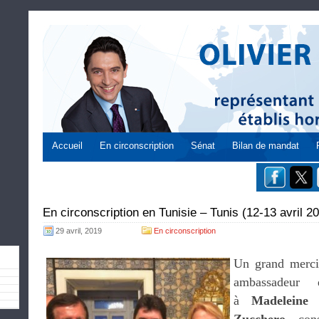
Accueil
En circonscription
Sénat
Bilan de mandat
En circonscription en Tunisie – Tunis (12-13 avril 2
29 avril, 2019
En circonscription
Un grand merc
ambassadeur
à
Madeleine