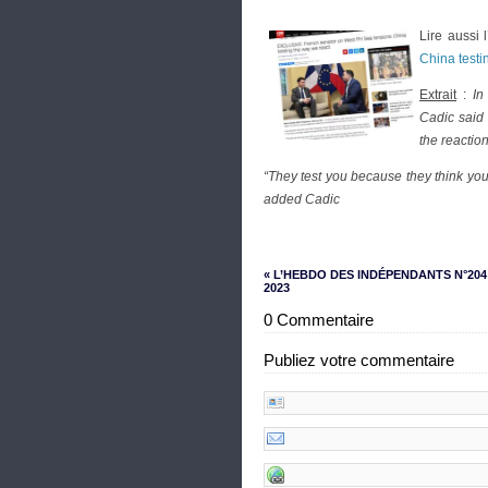
Lire aussi 
China testi
Extrait
:
In
Cadic said 
the reaction
“They test you because they think yo
added Cadic
« L’HEBDO DES INDÉPENDANTS N°204 –
2023
0 Commentaire
Publiez votre commentaire