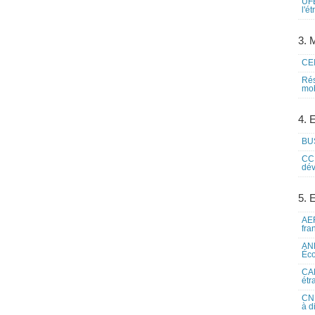
UFE
l'é
3. M
CEI
Rés
mob
4. 
BUS
CCI
dév
5. 
AEF
fra
ANE
Éco
CAM
étr
CNE
à d