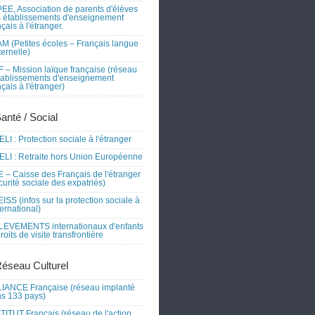
EE, Association de parents d'élèves
 établissements d'enseignement
nçais à l'étranger.
M (Petites écoles – Français langue
ernelle)
 – Mission laïque française (réseau
tablissements d'enseignement
nçais à l'étranger)
Santé / Social
LI : Protection sociale à l'étranger
LI : Retraite hors Union Européenne
 – Caisse des Français de l'étranger
curité sociale des expatriés)
ISS (infos sur la protection sociale à
nternational)
EVEMENTS internationaux d'enfants
droits de visite transfrontière
Réseau Culturel
IANCE Française (réseau implanté
s 133 pays)
TITUT Français (réseau de l'action