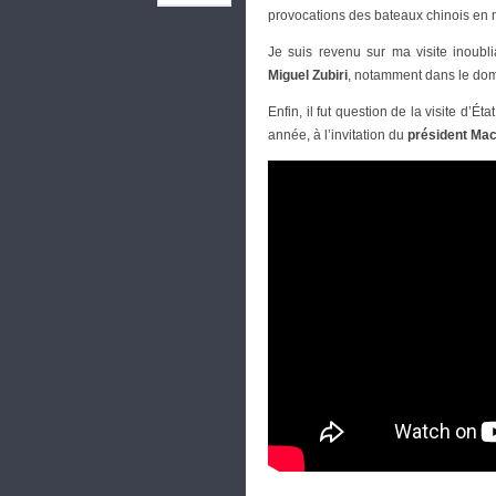
provocations des bateaux chinois en 
Je suis revenu sur ma visite inoubl
Miguel Zubiri
, notamment dans le dom
Enfin, il fut question de la visite d’Éta
année, à l’invitation du
président Ma