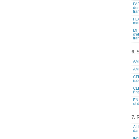
FAP
des
fra
FLA
mat
MLF
d'é
fra
6. 
AME
AME
CFE
(sé
CLE
l'i
ENL
et 
7. 
ALL
dan
INS