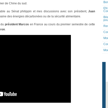
Bon
mer de Chine du sud.
EN 
Co
iable au Sénat philippin et mes discussions avec son président,
Juan
aine des énergies décarbonées ou de la sécurité alimentaire.
Bil
pou
t du
président Marcos
en France au cours du premier semestre de cette
Rev
cron
.
Co
Mon
Con
Mon