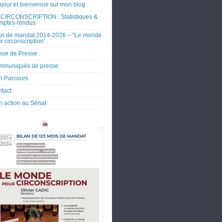
jour et bienvenue sur mon blog
CIRCONSCRIPTION : Statistiques &
mptes-rendus
an de mandat 2014-2026 – “Le monde
r circonscription”
ue de Presse
mmuniqués de presse
 Parcours
tact
 action au Sénat