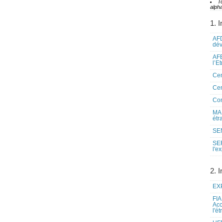
T
alpha
1. I
AFD
dé
AFE
l’E
Cen
Cen
Co
MAE
étr
SEN
SE
l'e
2. I
EXP
FIA
Acc
l'é