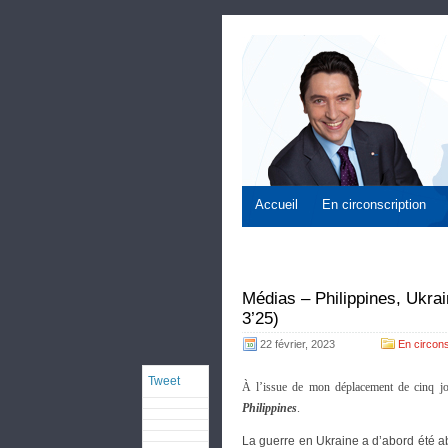
Accueil
En circonscription
Médias – Philippines, Ukrai
3’25)
22 février, 2023
En circons
Tweet
À l’issue de mon déplacement de cinq jo
Philippines
.
La guerre en Ukraine a d’abord été ab