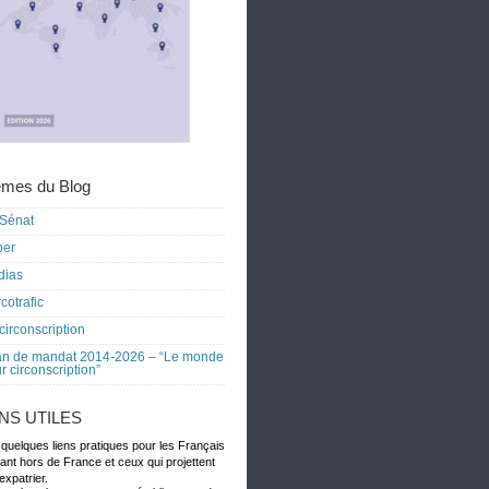
mes du Blog
Sénat
ber
dias
cotrafic
circonscription
an de mandat 2014-2026 – “Le monde
r circonscription”
ENS UTILES
 quelques liens pratiques pour les Français
dant hors de France et ceux qui projettent
expatrier.