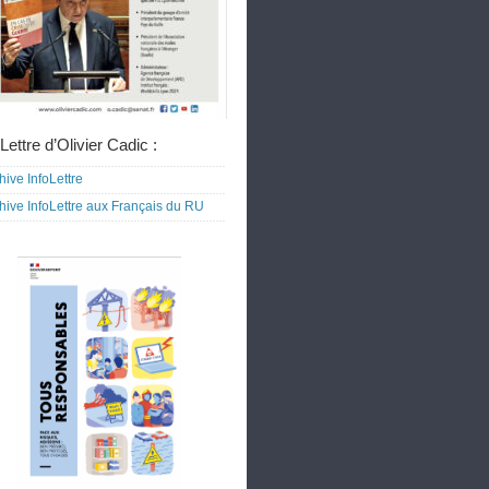
Lettre d’Olivier Cadic :
hive InfoLettre
hive InfoLettre aux Français du RU