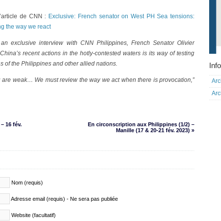
l’article de CNN :
Exclusive: French senator on West PH Sea tensions:
ng the way we react
 an exclusive interview with CNN Philippines, French Senator Olivier
China’s recent actions in the hotly-contested waters is its way of testing
s of the Philippines and other allied nations.
Info
u are weak… We must review the way we act when there is provocation,”
Arc
Arc
 16 fév.
En circonscription aux Philippines (1/2) –
Manille (17 & 20-21 fév. 2023) »
Nom (requis)
Adresse email (requis) - Ne sera pas publiée
Website (facultatif)