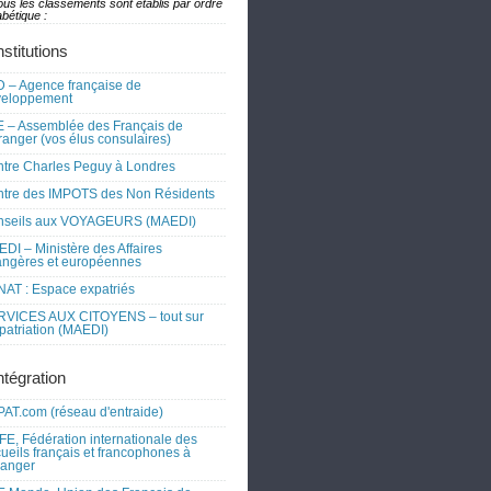
ous les classements sont établis par ordre
bétique :
nstitutions
 – Agence française de
veloppement
 – Assemblée des Français de
tranger (vos élus consulaires)
tre Charles Peguy à Londres
tre des IMPOTS des Non Résidents
nseils aux VOYAGEURS (MAEDI)
DI – Ministère des Affaires
angères et européennes
AT : Espace expatriés
RVICES AUX CITOYENS – tout sur
xpatriation (MAEDI)
ntégration
AT.com (réseau d'entraide)
FE, Fédération internationale des
ueils français et francophones à
tranger