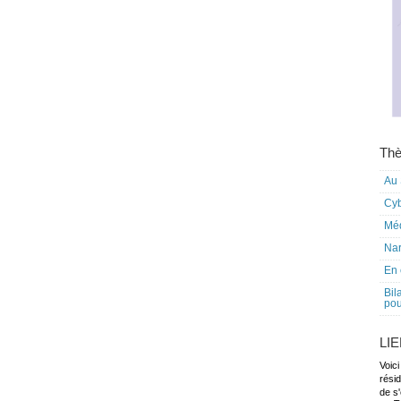
Thè
Au 
Cy
Mé
Nar
En 
Bil
pou
LI
Voici
rési
de s'