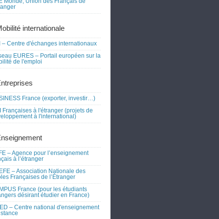
 Monde, Union des Français de
tranger
obilité internationale
 – Centre d'échanges internationaux
eau EURES – Portail européen sur la
ilité de l'emploi
Entreprises
INESS France (exporter, investir…)
 Françaises à l'étranger (projets de
eloppement à l'international)
Enseignement
E – Agence pour l’enseignement
nçais à l’étranger
FE – Association Nationale des
les Françaises de l’Étranger
PUS France (pour les étudiants
angers désirant étudier en France)
D – Centre national d'enseignement
istance