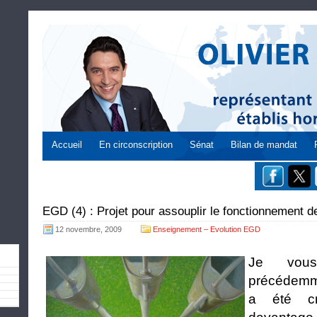
Accueil
En circonscription
Sénat
Bilan de mandat
EGD (4) : Projet pour assouplir le fonctionnement 
12 novembre, 2009
Enseignement – Evolution EGD
Je vou
précédem
a été cr