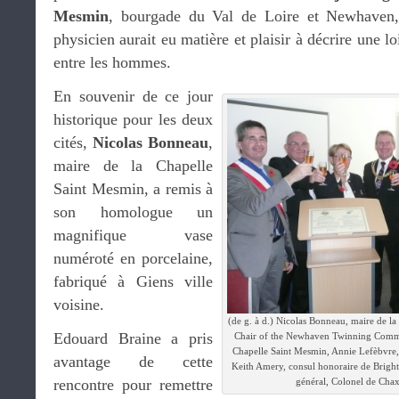
Mesmin
, bourgade du Val de Loire et Newhaven,
physicien aurait eu matière et plaisir à décrire une lo
entre les hommes.
En souvenir de ce jour
historique pour les deux
cités,
Nicolas Bonneau
,
maire de la Chapelle
Saint Mesmin, a remis à
son homologue un
magnifique vase
numéroté en porcelaine,
fabriqué à Giens ville
voisine.
(de g. à d.) Nicolas Bonneau, maire de 
Edouard Braine a pris
Chair of the Newhaven Twinning Commi
Chapelle Saint Mesmin, Annie Lefèbvre,
avantage de cette
Keith Amery, consul honoraire de Bright
rencontre pour remettre
général, Colonel de Cha