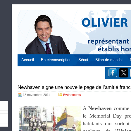
Accueil
En circonscription
Sénat
Bilan de mandat
Newhaven signe une nouvelle page de l’amitié franc
18 novembre, 2011
Evénements
A
Newhaven
comme d
le Memorial Day pro
habitants qui sortent