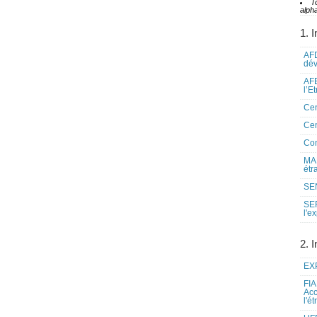
T
alpha
1. I
AFD
dé
AFE
l’E
Cen
Cen
Co
MAE
étr
SEN
SE
l'e
2. I
EXP
FIA
Acc
l'é