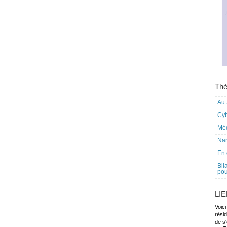
Thè
Au 
Cy
Mé
Nar
En 
Bil
pou
LI
Voici
rési
de s'