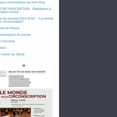
jour et bienvenue sur mon blog
CIRCONSCRIPTION : Statistiques &
mptes-rendus
an de mandat 2014-2026 – “Le monde
r circonscription”
ue de Presse
mmuniqués de presse
 Parcours
tact
 action au Sénat