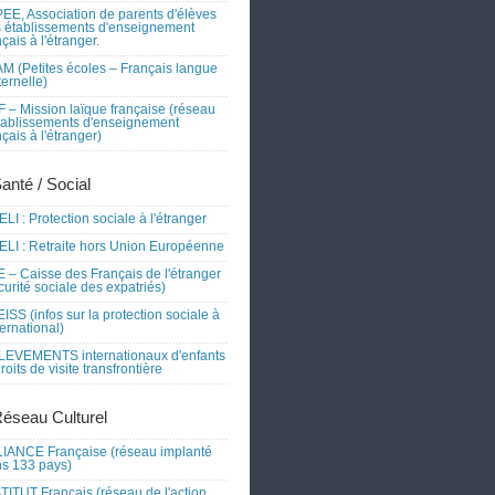
EE, Association de parents d'élèves
 établissements d'enseignement
nçais à l'étranger.
M (Petites écoles – Français langue
ernelle)
 – Mission laïque française (réseau
tablissements d'enseignement
nçais à l'étranger)
Santé / Social
LI : Protection sociale à l'étranger
LI : Retraite hors Union Européenne
 – Caisse des Français de l'étranger
curité sociale des expatriés)
ISS (infos sur la protection sociale à
nternational)
EVEMENTS internationaux d'enfants
droits de visite transfrontière
Réseau Culturel
IANCE Française (réseau implanté
s 133 pays)
TITUT Français (réseau de l'action