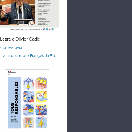
Lettre d’Olivier Cadic :
hive InfoLettre
hive InfoLettre aux Français du RU