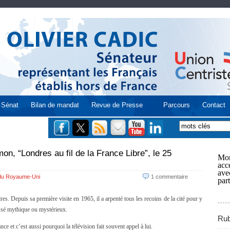
Sénat
Bilan de mandat
Revue de Presse
Parcours
Contact
mon, “Londres au fil de la France Libre”, le 25
Mon
acce
ave
 du Royaume-Uni
1 commentaire
part
s. Depuis sa première visite en 1965, il a arpenté tous les recoins de la cité pour y
assé mythique ou mystérieux.
Rub
nce et c’est aussi pourquoi la télévision fait souvent appel à lui.