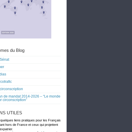
mes du Blog
Sénat
ber
dias
cotrafic
circonscription
an de mandat 2014-2026 – “Le monde
r circonscription”
ENS UTILES
 quelques liens pratiques pour les Français
dant hors de France et ceux qui projettent
expatrier.