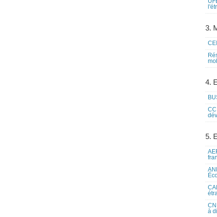
UFE
l'é
3. M
CEI
Rés
mob
4. 
BUS
CCI
dév
5. 
AEF
fra
ANE
Éco
CAM
étr
CNE
à d