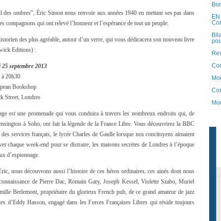
Bon
il des ombres”, Éric Simon nous renvoie aux années 1940 en mettant ses pas dans
EN 
Co
es compagnons qui ont relevé l’honneur et l’espérance de tout un peuple.
Bil
historien des plus agréable, autour d’un verre, qui vous dédicacera son nouveau livre
pou
wick Editions) :
Rev
Co
 25 septembre 2013
 à 20h30
Mon
opean Bookshop
Con
k Street, Londres
Mon
age est une promenade qui vous conduira à travers les nombreux endroits qui, de
nsington à Soho, ont fait la légende de la France Libre. Vous découvrirez la BBC
des services français, le lycée Charles de Gaulle lorsque nos concitoyens aimaient
ver chaque week-end pour se distraire, les maisons secrètes de Londres à l’époque
aux d’espionnage.
ric, nous découvrons aussi l’histoire de ces héros ordinaires, ces ainés dont nous
la connaissance de Pierre Dac, Romain Gary, Joseph Kessel, Violette Szabo, Muriel
mille Berlemont, propriétaire du glorieux French pub, de ce grand amateur de jazz
otes d’Eddy Hasson, engagé dans les Forces Françaises Libres qui réside toujours