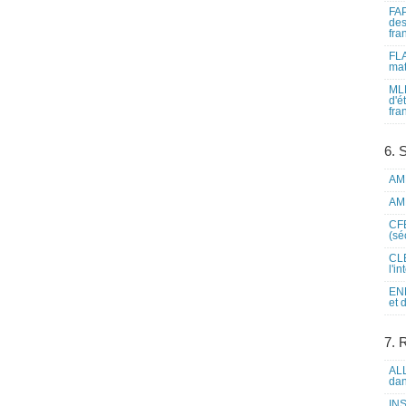
FAP
des
fra
FLA
mat
MLF
d'é
fra
6. 
AME
AME
CFE
(sé
CLE
l'i
ENL
et 
7. 
ALL
dan
INS