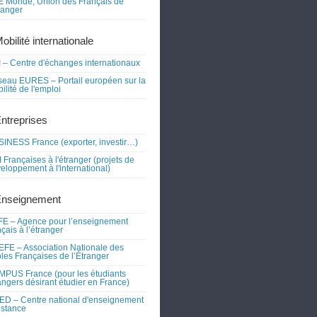
 Monde, Union des Français de
tranger
obilité internationale
 – Centre d'échanges internationaux
eau EURES – Portail européen sur la
ilité de l'emploi
Entreprises
INESS France (exporter, investir…)
 Françaises à l'étranger (projets de
eloppement à l'international)
Enseignement
E – Agence pour l’enseignement
nçais à l’étranger
FE – Association Nationale des
les Françaises de l’Étranger
PUS France (pour les étudiants
angers désirant étudier en France)
D – Centre national d'enseignement
istance