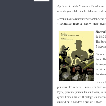
Après avoir publié “Londres, Balades au f
ceux du général de Gaulle et dans ceux de s
Je vous invite à rencontrer ce romancier et 
“
Londres au fil de la France Libre
” (Kes
Mercredi
de 18h30
The Eur
5 Warwic
Cet ouvr
South Ke
du temps 
se retrou
des rése
Grâce à E
pouvons être si fiers. Il nous fera faire 
Byck, lycéenne parachutée en France, la fa
qu’est Franck Bauer. Il partage les anecd
aujourd’hui à Londres à près de 100 ans.