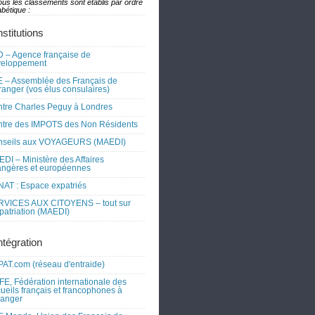
ous les classements sont établis par ordre
bétique :
nstitutions
 – Agence française de
veloppement
 – Assemblée des Français de
tranger (vos élus consulaires)
tre Charles Peguy à Londres
tre des IMPOTS des Non Résidents
nseils aux VOYAGEURS (MAEDI)
DI – Ministère des Affaires
angères et européennes
AT : Espace expatriés
RVICES AUX CITOYENS – tout sur
xpatriation (MAEDI)
ntégration
AT.com (réseau d'entraide)
FE, Fédération internationale des
ueils français et francophones à
tranger