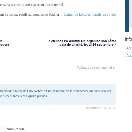
erez dans votre quartier avec un tout autre œil…
vant sa sortie, relatif au commando Kieffer :
“Extrait de Londres, balade au fil des
Info
on-
Sciences Po Alumni UK organise son 6ème
 ouvre
gala de charité, jeudi 26 septembre »
Arc
Arc
Publiez votre commentaire
nd plaisir d’avoir des nouvelles d’Eric et meme de le rencontrer ou bien ecouter
 les autres livres qu’il a publiés.
septembre 13, 2013
Nom (requis)