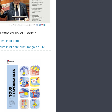
Lettre d’Olivier Cadic :
hive InfoLettre
hive InfoLettre aux Français du RU