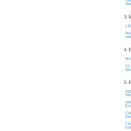
UFE
l'é
3. M
CEI
Rés
mob
4. 
BUS
CCI
dév
5. 
AEF
fra
ANE
Éco
CAM
étr
CNE
à d