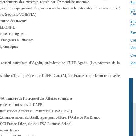
s amendements des extrêmes rejetés par l’Assemblée nationale
Bon
çais / Principe général d’imposition en fonction de la nationalité / Soutien du RN /
EN 
Co
énonce Stéphane VOJETTA)
titution des travaux
Bil
pou
 CAZEBONNE
Rev
lences conjugales –
 Françaises à l’étranger
Co
diplomatiques
Mon
Con
onseil consulaire d’Agadir, présidente de l’UFE Agadir. (Les victimes de la
Mon
ulaire d’Oran, président de l’UFE Oran (Algérie-France, une relation renouvelée
A, ministre de l’Europe et des Affaires étrangères
(e)s des commissions de l’AFE
 ministre des Armées et Emmanuel CHIVA (DGA)
, ambassadeur du Brésil, repas pour célébrer l’Ordre de Rio Branco
CI France-Liban, dir. de l’ESA Business School
 pour la paix