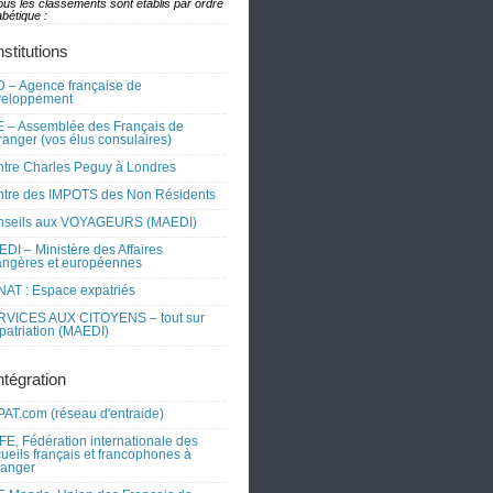
ous les classements sont établis par ordre
bétique :
nstitutions
 – Agence française de
veloppement
 – Assemblée des Français de
tranger (vos élus consulaires)
tre Charles Peguy à Londres
tre des IMPOTS des Non Résidents
nseils aux VOYAGEURS (MAEDI)
DI – Ministère des Affaires
angères et européennes
AT : Espace expatriés
RVICES AUX CITOYENS – tout sur
xpatriation (MAEDI)
ntégration
AT.com (réseau d'entraide)
FE, Fédération internationale des
ueils français et francophones à
tranger