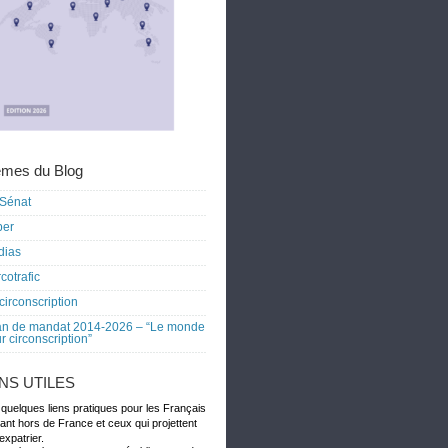
mes du Blog
Sénat
ber
dias
cotrafic
circonscription
an de mandat 2014-2026 – “Le monde
r circonscription”
ENS UTILES
 quelques liens pratiques pour les Français
dant hors de France et ceux qui projettent
expatrier.