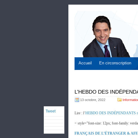
Accueil
En circonscription
L’HEBDO DES INDÉPENDAN
13 octobre, 2022
Informatio
Tweet
Lire : l’
HEBDO DES INDÉPENDANTS n
< style="font-size: 12px; font-family: verd
FRANÇAIS DE L’ÉTRANGER & AF