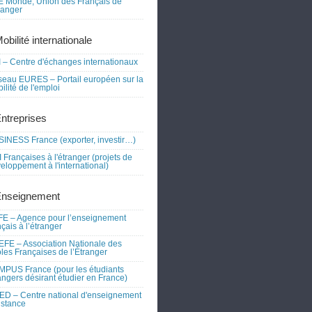
 Monde, Union des Français de
tranger
obilité internationale
 – Centre d'échanges internationaux
eau EURES – Portail européen sur la
ilité de l'emploi
Entreprises
INESS France (exporter, investir…)
 Françaises à l'étranger (projets de
eloppement à l'international)
Enseignement
E – Agence pour l’enseignement
nçais à l’étranger
FE – Association Nationale des
les Françaises de l’Étranger
PUS France (pour les étudiants
angers désirant étudier en France)
D – Centre national d'enseignement
istance