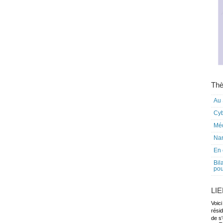
Thè
Au 
Cy
Mé
Nar
En 
Bil
pou
LI
Voici
rési
de s'