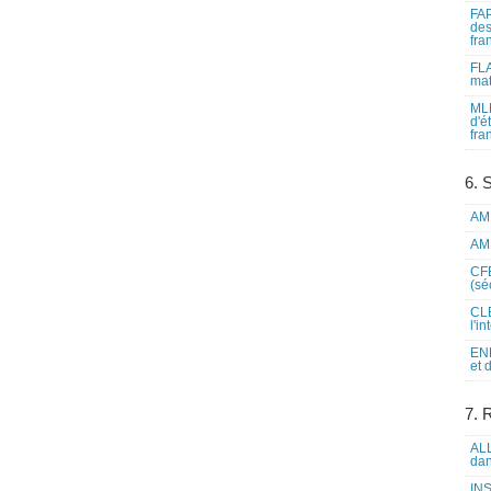
FAP
des
fra
FLA
mat
MLF
d'é
fra
6. 
AME
AME
CFE
(sé
CLE
l'i
ENL
et 
7. 
ALL
dan
INS