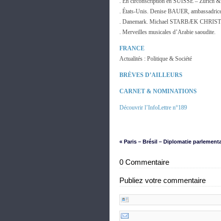
. En circonscription en SUISSE – Zurich &
. États-Unis. Denise BAUER, ambassadrice
. Danemark. Michael STARBÆK CHRIST
. Merveilles musicales d’Arabie saoudite.
FRANCE
Actualités : Politique & Société
BRÈVES D’AILLEURS
CARNET & NOMINATIONS
Découvrir l’InfoLettre n°189
« Paris – Brésil – Diplomatie parlementa
0 Commentaire
Publiez votre commentaire