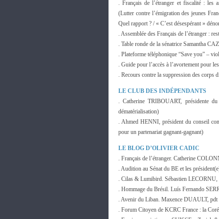
. Français de l’étranger et fiscalité : le
(Lutter contre l’émigration des jeunes Fran
Quel rapport ? / « C’est désespérant » d
. Assemblée des Français de l’étranger : res
. Table ronde de la sénatrice Samantha
. Plateforme téléphonique “Save you” – vio
. Guide pour l’accès à l’avortement pour les
. Recours contre la suppression des corps 
LE CLUB DES INDÉPENDANTS
. Catherine TRIBOUART, présidente du c
dématérialisation)
. Ahmed HENNI, président du conseil cons
pour un partenariat gagnant-gagnant)
LE BLOG D’OLIVIER CADIC
. Français de l’étranger. Catherine COLONN
. Audition au Sénat du BE et les président
. Cilas & Lumibird. Sébastien LECORNU,
. Hommage du Brésil. Luís Fernando SERRA
. Avenir du Liban. Maxence DUAULT, pdt C
. Forum Citoyen de KCRC France : la Corée