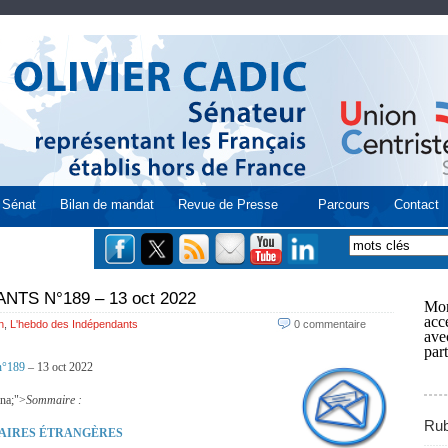
Sénat
Bilan de mandat
Revue de Presse
Parcours
Contact
TS N°189 – 13 oct 2022
Mon
acce
n
,
L'hebdo des Indépendants
0 commentaire
ave
part
°189
– 13 oct 2022
ana;">
Sommaire :
Rub
FAIRES ÉTRANGÈRES