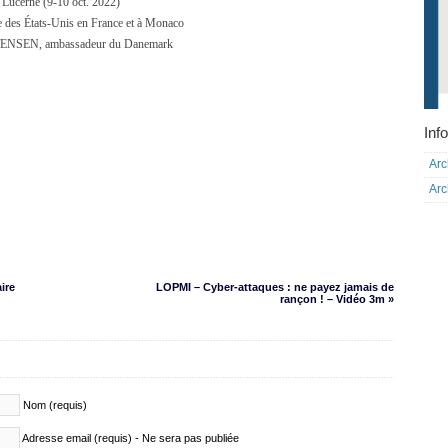
 Lucerne (9-10 oct. 2022)
 des États-Unis en France et à Monaco
ENSEN, ambassadeur du Danemark
Info
Arc
Arc
ire
LOPMI – Cyber-attaques : ne payez jamais de
rançon ! – Vidéo 3m »
Nom (requis)
Adresse email (requis) - Ne sera pas publiée