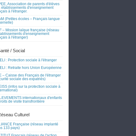
EE, Association de parents d'élèves
 établissements d'enseignement
nçais à l'étranger.
M (Petites écoles – Français langue
ernelle)
 – Mission laïque française (réseau
tablissements d'enseignement
nçais à l'étranger)
Santé / Social
LI : Protection sociale à l'étranger
LI : Retraite hors Union Européenne
 – Caisse des Français de l'étranger
curité sociale des expatriés)
ISS (infos sur la protection sociale à
nternational)
EVEMENTS internationaux d'enfants
droits de visite transfrontière
Réseau Culturel
IANCE Française (réseau implanté
s 133 pays)
TITUT Français (réseau de l'action