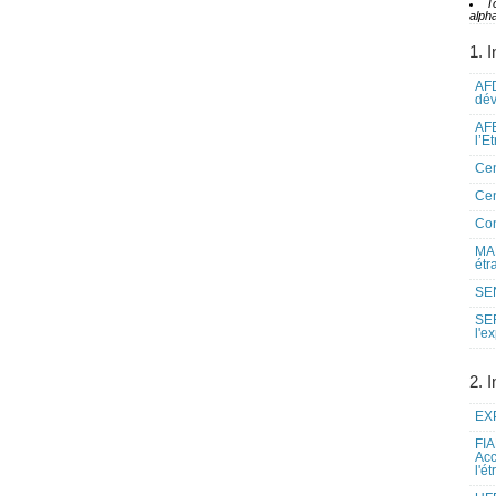
T
alpha
1. I
AFD
dé
AFE
l’E
Cen
Cen
Co
MAE
étr
SEN
SE
l'e
2. I
EXP
FIA
Acc
l'é