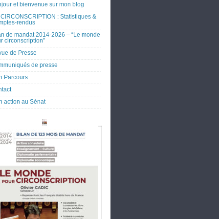
jour et bienvenue sur mon blog
CIRCONSCRIPTION : Statistiques &
mptes-rendus
an de mandat 2014-2026 – “Le monde
r circonscription”
ue de Presse
mmuniqués de presse
 Parcours
tact
 action au Sénat