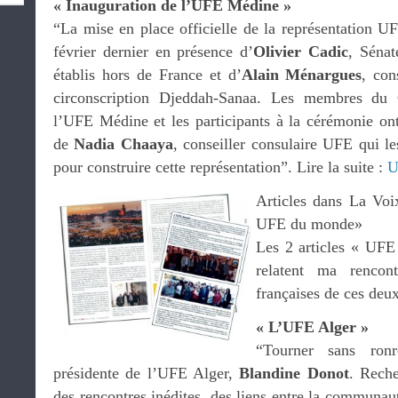
« Inauguration de l’UFE Médine »
“La mise en place officielle de la représentation U
février dernier en présence d’
Olivier Cadic
, Sénat
établis hors de France et d’
Alain Ménargues
, con
circonscription Djeddah-Sanaa. Les membres du C
l’UFE Médine et les participants à la cérémonie ont
de
Nadia Chaaya
, conseiller consulaire UFE qui le
pour construire cette représentation”. Lire la suite :
U
Articles dans La Voi
UFE du monde»
Les 2 articles « UF
relatent ma rencon
françaises de ces deux
« L’UFE Alger »
“Tourner sans ronr
présidente de l’UFE Alger,
Blandine Donot
. Reche
des rencontres inédites, des liens entre la communau