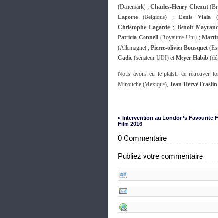
(Danemark) ;
Charles-Henry Chenut
(Bré
Laporte
(Belgique) ;
Denis Viala
(B
Christophe
Lagarde
;
Benoit Mayran
Patricia Connell
(Royaume-Uni) ;
Marti
(Allemagne) ;
Pierre-olivier Bousquet
(Es
Cadic
(sénateur UDI) et
Meyer Habib
(dé
Nous avons eu le plaisir de retrouver lor
Minouche (Mexique),
Jean-Hervé Fraslin
« Intervention au London’s Favourite 
Film 2016
0 Commentaire
Publiez votre commentaire