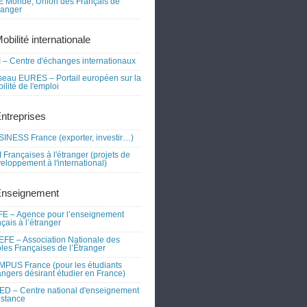
 Monde, Union des Français de
tranger
obilité internationale
 – Centre d'échanges internationaux
eau EURES – Portail européen sur la
ilité de l'emploi
Entreprises
INESS France (exporter, investir…)
 Françaises à l'étranger (projets de
eloppement à l'international)
Enseignement
E – Agence pour l’enseignement
nçais à l’étranger
FE – Association Nationale des
les Françaises de l’Étranger
PUS France (pour les étudiants
angers désirant étudier en France)
D – Centre national d'enseignement
istance