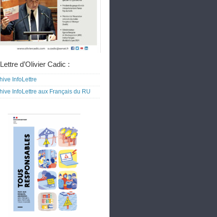
Lettre d’Olivier Cadic :
hive InfoLettre
hive InfoLettre aux Français du RU