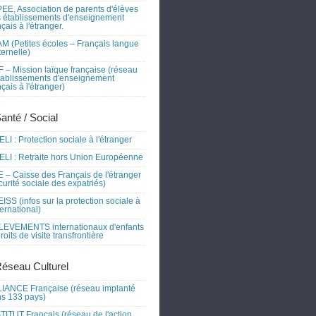
EE, Association de parents d'élèves
 établissements d'enseignement
nçais à l'étranger.
M (Petites écoles – Français langue
ernelle)
 – Mission laïque française (réseau
tablissements d'enseignement
nçais à l'étranger)
Santé / Social
LI : Protection sociale à l'étranger
LI : Retraite hors Union Européenne
 – Caisse des Français de l'étranger
curité sociale des expatriés)
ISS (infos sur la protection sociale à
nternational)
EVEMENTS internationaux d'enfants
droits de visite transfrontière
Réseau Culturel
IANCE Française (réseau implanté
s 133 pays)
TITUT Français (réseau de l'action