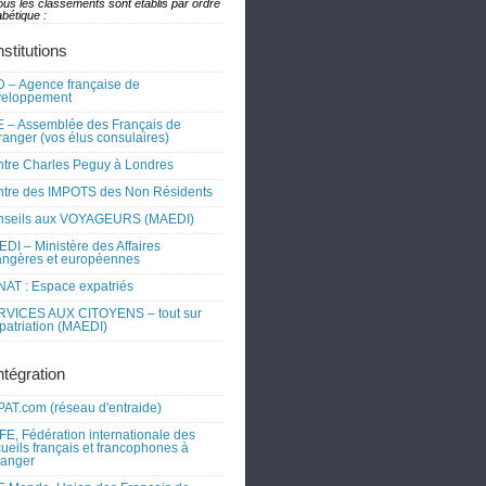
ous les classements sont établis par ordre
bétique :
nstitutions
 – Agence française de
veloppement
 – Assemblée des Français de
tranger (vos élus consulaires)
tre Charles Peguy à Londres
tre des IMPOTS des Non Résidents
nseils aux VOYAGEURS (MAEDI)
DI – Ministère des Affaires
angères et européennes
AT : Espace expatriés
RVICES AUX CITOYENS – tout sur
xpatriation (MAEDI)
ntégration
AT.com (réseau d'entraide)
FE, Fédération internationale des
ueils français et francophones à
tranger