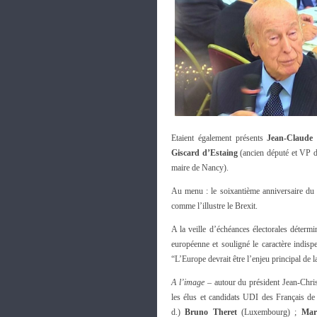
Etaient également présents
Jean-Claude
Giscard d’Estaing
(ancien député et VP d
maire de Nancy).
Au menu : le soixantième anniversaire du 
comme l’illustre le Brexit.
A la veille d’échéances électorales déterm
européenne et souligné le caractère indis
“L’Europe devrait être l’enjeu principal de l
A l’image
– autour du président Jean-Chri
les élus et candidats UDI des Français de 
d.)
Bruno Theret
(Luxembourg) ;
Mar