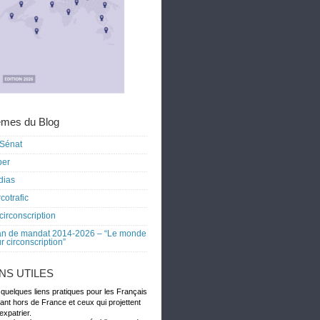
mes du Blog
Sénat
ber
dias
cotrafic
circonscription
an de mandat 2014-2026 – “Le monde
r circonscription”
ENS UTILES
 quelques liens pratiques pour les Français
dant hors de France et ceux qui projettent
expatrier.