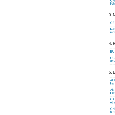
UFE
l'é
3. M
CEI
Rés
mob
4. 
BUS
CCI
dév
5. 
AEF
fra
ANE
Éco
CAM
étr
CNE
à d