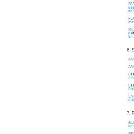
FAP
des
fra
FLA
mat
MLF
d'é
fra
6. 
AME
AME
CFE
(sé
CLE
l'i
ENL
et 
7. 
ALL
dan
INS