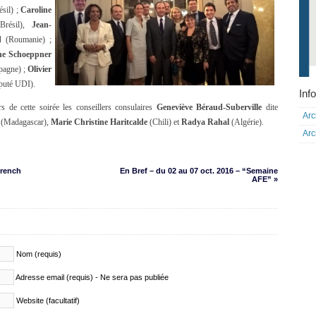
sil) ;
Caroline
résil),
Jean-
d
(Roumanie) ;
ne Schoeppner
pagne) ;
Olivier
puté UDI).
Info
s de cette soirée les conseillers consulaires
Geneviève Béraud-Suberville
dite
Arc
(Madagascar),
Marie Christine Haritcalde
(Chili) et
Radya Rahal
(Algérie).
Arc
French
En Bref – du 02 au 07 oct. 2016 – “Semaine
AFE” »
Nom (requis)
Adresse email (requis) - Ne sera pas publiée
Website (facultatif)