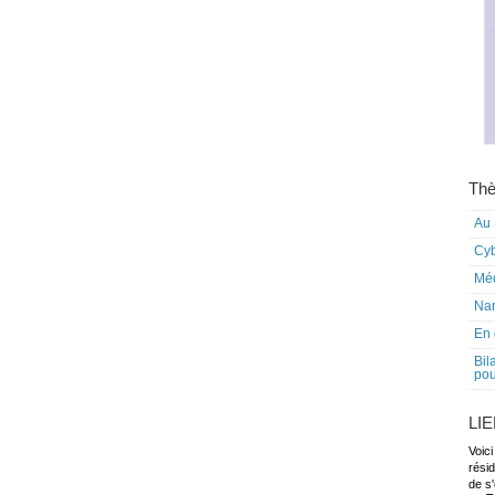
Thè
Au 
Cy
Mé
Nar
En 
Bil
pou
LI
Voici
rési
de s'