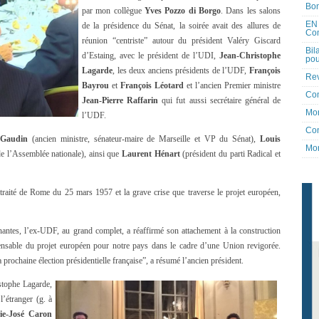
Bon
par mon collègue
Yves Pozzo di Borgo
. Dans les salons
EN 
de la présidence du Sénat, la soirée avait des allures de
Co
réunion “centriste” autour du président Valéry Giscard
Bil
d’Estaing, avec le président de l’UDI,
Jean-Christophe
pou
Lagarde
, les deux anciens présidents de l’UDF,
François
Rev
Bayrou
et
François Léotard
et l’ancien Premier ministre
Co
Jean-Pierre Raffarin
qui fut aussi secrétaire général de
Mon
l’UDF.
Con
 Gaudin
(ancien ministre, sénateur-maire de Marseille et VP du Sénat),
Louis
Mon
e l’Assemblée nationale), ainsi que
Laurent Hénart
(président du parti Radical et
traité de Rome du 25 mars 1957 et la grave crise que traverse le projet européen,
inantes, l’ex-UDF, au grand complet, a réaffirmé son attachement à la construction
pensable du projet européen pour notre pays dans le cadre d’une Union revigorée.
a prochaine élection présidentielle française”, a résumé l’ancien président.
stophe Lagarde,
l’étranger (g. à
ie-José Caron