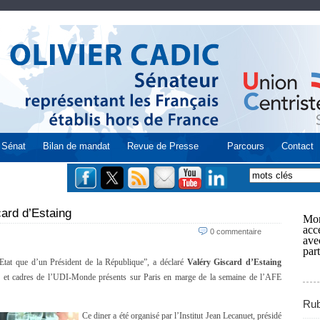
Sénat
Bilan de mandat
Revue de Presse
Parcours
Contact
card d’Estaing
Mon
acce
0 commentaire
ave
part
tat que d’un Président de la République”, a déclaré
Valéry Giscard d’Estaing
lus et cadres de l’UDI-Monde présents sur Paris en marge de la semaine de l’AFE
Rub
Ce diner a été organisé par l’Institut Jean Lecanuet, présidé