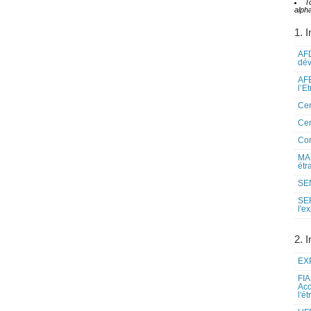
T
alpha
1. I
AFD
dé
AFE
l’E
Cen
Cen
Co
MAE
étr
SEN
SE
l'e
2. I
EXP
FIA
Acc
l'é