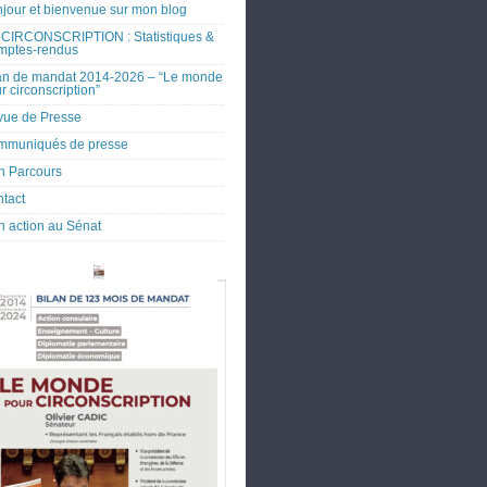
jour et bienvenue sur mon blog
CIRCONSCRIPTION : Statistiques &
mptes-rendus
an de mandat 2014-2026 – “Le monde
r circonscription”
ue de Presse
mmuniqués de presse
 Parcours
tact
 action au Sénat