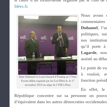
le cadre d’un forum-débat organisé par le club de 
Idées.fr
.
Nous avons e
commentair
Duhamel
, l’u
politiques, su
nos instituti
qu’il porte 
Lagarde
, nou
assisté au déba
Le point de vu
à vouloir, a
Alain Duhamel et Louis Giscard d’Estaing au 17ème
fonction présid
Forum-débat organisé par les Les-IDées.fr, le 17
novembre 2014 au siège de l’UDI à Paris
En effet, le
République concentre sur sa personne un pouvo
d’équivalent dans les autres démocraties occidentales