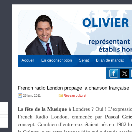
Accueil
En circonscription
Sénat
Bilan de mandat
French radio London propage la chanson française
25 juin, 2011
Réseau culturel
La
fête de la Musique
à Londres ? Oui ! L’expression
French Radio London, emmenée par
Pascal Gri
concept. Combien d’entre-eux étaient nés en 1982 lo