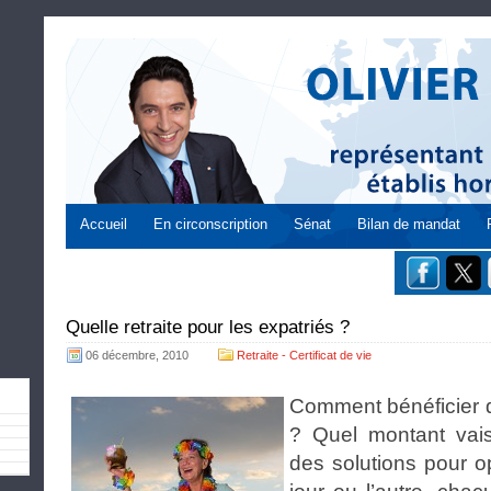
Accueil
En circonscription
Sénat
Bilan de mandat
Quelle retraite pour les expatriés ?
06 décembre, 2010
Retraite - Certificat de vie
Comment bénéficier d’
? Quel montant vais-
des solutions pour o