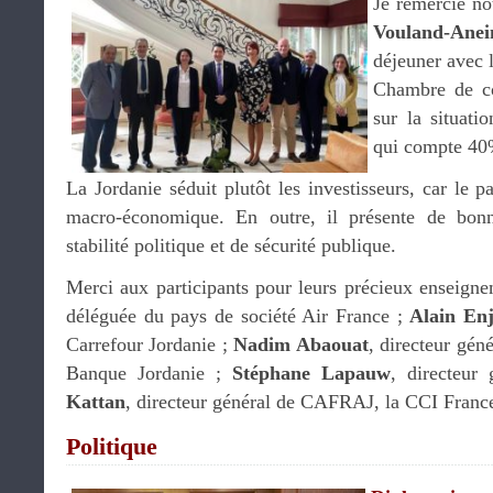
Je remercie no
Vouland-Anei
déjeuner avec 
Chambre de co
sur la situat
qui compte 40
La Jordanie séduit plutôt les investisseurs, car le p
macro-économique. En outre, il présente de bonn
stabilité politique et de sécurité publique.
Merci aux participants pour leurs précieux enseign
déléguée du pays de société Air France ;
Alain Enj
Carrefour Jordanie ;
Nadim Abaouat
, directeur gén
Banque Jordanie ;
Stéphane Lapauw
, directeur
Kattan
, directeur général de CAFRAJ, la CCI Franc
Politique