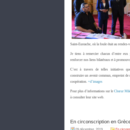
Saint-Eustache, où la foule était au rendez-
Je tiens à remercier chacun d’entre eux
renforcer nos liens bilatéraux et à promouvo
C’est à travers de telles initiatives 
construire un avenir commun, empreint de r
coopération.
+d’images
Pour plus d’informations sur le
Chœur Mik
à consulter leur site web.
En circonscription en Grèc
09 décembre, 2019
En circons