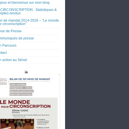
jour et bienvenue sur mon blog
CIRCONSCRIPTION : Statistiques &
mptes-rendus
an de mandat 2014-2026 – “Le monde
r circonscription”
ue de Presse
mmuniqués de presse
 Parcours
tact
 action au Sénat