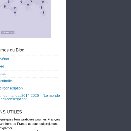
mes du Blog
Sénat
ber
dias
cotrafic
circonscription
an de mandat 2014-2026 – “Le monde
r circonscription”
ENS UTILES
 quelques liens pratiques pour les Français
dant hors de France et ceux qui projettent
expatrier.