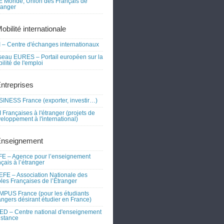
 Monde, Union des Français de
tranger
obilité internationale
 – Centre d'échanges internationaux
eau EURES – Portail européen sur la
ilité de l'emploi
Entreprises
INESS France (exporter, investir…)
 Françaises à l'étranger (projets de
eloppement à l'international)
Enseignement
E – Agence pour l’enseignement
nçais à l’étranger
FE – Association Nationale des
les Françaises de l’Étranger
PUS France (pour les étudiants
angers désirant étudier en France)
D – Centre national d'enseignement
istance