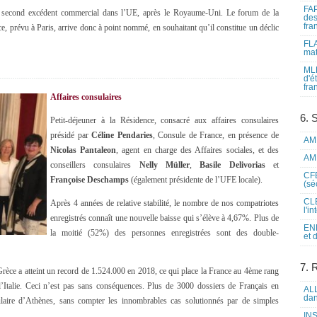
FAP
re second excédent commercial dans l’UE, après le Royaume-Uni. Le forum de la
des
fra
, prévu à Paris, arrive donc à point nommé, en souhaitant qu’il constitue un déclic
FLA
mat
MLF
d'é
fra
Affaires consulaires
6. 
Petit-déjeuner à la Résidence, consacré aux affaires consulaires
présidé par
Céline Pendaries
, Consule de France, en présence de
AME
Nicolas Pantaleon
, agent en charge des Affaires sociales, et des
AME
conseillers consulaires
Nelly Müller
,
Basile Delivorias
et
CFE
Françoise Deschamps
(également présidente de l’UFE locale).
(sé
CLE
Après 4 années de relative stabilité, le nombre de nos compatriotes
l'i
enregistrés connaît une nouvelle baisse qui s’élève à 4,67%. Plus de
ENL
la moitié (52%) des personnes enregistrées sont des double-
et 
7. 
 Grèce a atteint un record de 1.524.000 en 2018, ce qui place la France au 4ème rang
’Italie. Ceci n’est pas sans conséquences. Plus de 3000 dossiers de Français en
ALL
dan
nsulaire d’Athènes, sans compter les innombrables cas solutionnés par de simples
INS