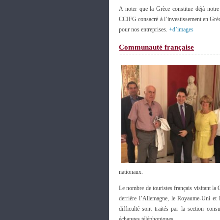
A noter que la Grèce constitue déjà not
CCIFG consacré à l’investissement en Grèce
pour nos entreprises.
+d’images
Communauté française
nationaux.
Le nombre de touristes français visitant la
derrière l’Allemagne, le Royaume-Uni et l
difficulté sont traités par la section co
échanges téléphoniques.