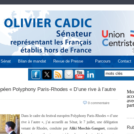
Sénat
Bilan de mandat
Revue de Presse
Parcours
Contact
opéen Polyphony Paris-Rhodes « D’une rive à l’autre
Mon
acce
ave
0 commentaire
part
Dans le cadre du festival européen Polyphony Paris-Rhodes « d’une
rive à l’autre », j’ai accueilli au Sénat, le 7 juillet, une délégation
Rub
venant de Rhodes, conduite par
Aliki Moschis-Gauguet
, consule