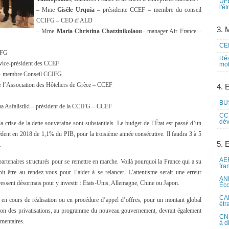
UFE
l'é
– Mme
Gisèle Urquia
– présidente CCEF – membre du conseil
CCIFG – CEO d’ALD
3. M
– Mme
Maria-Christina Chatzinikolaou
– manager Air France –
CEI
IFG
Rés
vice-président des CCEF
mob
– membre Conseil CCIFG
e l’Association des Hôteliers de Grèce – CCEF
4. 
BUS
sfalistiki – président de la CCIFG – CCEF
CCI
dév
 crise de la dette souveraine sont substantiels. Le budget de l’État est passé d’un
dent en 2018 de 1,1% du PIB, pour la troisième année consécutive. Il faudra 3 à 5
5. 
.
AEF
artenaires structurés pour se remettre en marche. Voilà pourquoi la France qui a su
fra
t être au rendez-vous pour l’aider à se relancer. L’attentisme serait une erreur
ANE
pressent désormais pour y investir : Etats-Unis, Allemagne, Chine ou Japon.
Éco
CAM
 en cours de réalisation ou en procédure d’appel d’offres, pour un montant global
étr
ation des privatisations, au programme du nouveau gouvernement, devrait également
CNE
émentaires.
à d