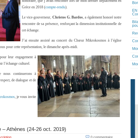
honoraire, que j’avais rencontré lors de mon dernier déplacement en
Bon
Grèce en 2018 (
compte-rendu
).
EN 
Co
Le vice-gouverneur,
Christos G. Bardos
, a également honoré notre
Bil
rencontre de sa présence, renforçant la dimension institutionnelle de
pou
cet échange.
Rev
J’ai ensuite assisté au concert du Chœur Mikrokosmos à l’église
Co
vous pour cette représentation, le dimanche après-midi.
Mon
Con
 pour leur engagement à
ir l’échange culturel.
Mon
que nous continuerons à
espect, de dialogue et de
rokosmos
, je vous invite
e – Athènes (24-26 oct. 2019)
cription
0 commentaire