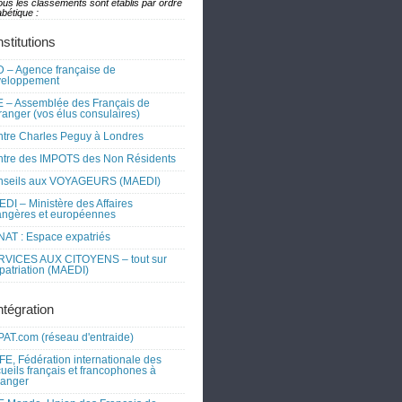
ous les classements sont établis par ordre
bétique :
nstitutions
 – Agence française de
veloppement
 – Assemblée des Français de
tranger (vos élus consulaires)
tre Charles Peguy à Londres
tre des IMPOTS des Non Résidents
nseils aux VOYAGEURS (MAEDI)
DI – Ministère des Affaires
angères et européennes
AT : Espace expatriés
RVICES AUX CITOYENS – tout sur
xpatriation (MAEDI)
ntégration
AT.com (réseau d'entraide)
FE, Fédération internationale des
ueils français et francophones à
tranger