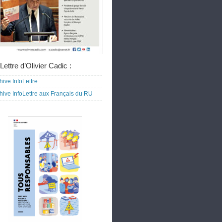
Lettre d’Olivier Cadic :
hive InfoLettre
hive InfoLettre aux Français du RU