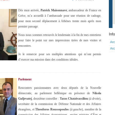
Dès mon arrivée,
Patrick Maisonnave
, ambassadeur de France en
Grèce, m’a accueilli à l’ambassade pour une réunion de cadrage,
pour mon second déplacement à Athènes trente mois après mon
premier passage.
Info
Nous nous sommes retrouvés le lendemain à la fin de mes entretiens
pour faire le point sur mes impressions tirées de mes visites et
Arc
rencontres.
Arc
Je le remercie pour ses multiples attentions qui m’ont permis
d’exercer ma mission dans des conditions idéales.
Parlement
Rencontres passionnantes avec deux députés de la Nouvelle
démocratie, au parlement hellénique en présence de
Nikola
Guljevatej
, deuxième conseiller :
Tasos Chatzivassiliou
(
à droite
),
secrétaire de la commission de Défense Nationale et des Affaires
étrangères, et
Theodoros Roussopoulos
(
à gauche
), membre de la
commission des Affaires économiques, ancien ministre d’État et