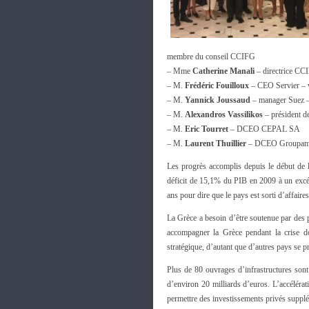
membre du conseil CCIFG
– Mme
Catherine Manali
– directrice CC
– M.
Frédéric Fouilloux
– CEO Servier – 
– M.
Yannick Joussaud
– manager Suez 
– M.
Alexandros Vassilikos
– président d
– M.
Eric Tourret
– DCEO CEPAL SA
– M.
Laurent Thuillier
– DCEO Groupama A
Les progrès accomplis depuis le début de la
déficit de 15,1% du PIB en 2009 à un excé
ans pour dire que le pays est sorti d’affaires
La Grèce a besoin d’être soutenue par des p
accompagner la Grèce pendant la crise doi
stratégique, d’autant que d’autres pays se 
Plus de 80 ouvrages d’infrastructures sont
d’environ 20 milliards d’euros. L’accélér
permettre des investissements privés suppl