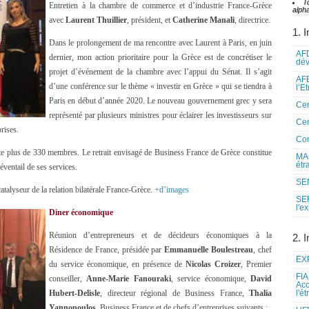
T
Entretien à la chambre de commerce et d’industrie France-Grèce
alpha
avec
Laurent Thuillier
, président, et
Catherine Manali
, directrice.
1. I
Dans le prolongement de ma rencontre avec Laurent à Paris, en juin
AFD
dernier, mon action prioritaire pour la Grèce est de concrétiser le
dé
projet d’événement de la chambre avec l’appui du Sénat. Il s’agit
AFE
d’une conférence sur le thème « investir en Grèce » qui se tiendra à
l’E
Paris en début d’année 2020. Le nouveau gouvernement grec y sera
Cen
représenté par plusieurs ministres pour éclairer les investisseurs sur
Cen
rises.
Co
 plus de 330 membres. Le retrait envisagé de Business France de Grèce constitue
MAE
étr
éventail de ses services.
SEN
talyseur de la relation bilatérale France-Grèce.
+d’images
SE
l'e
Diner économique
Réunion d’entrepreneurs et de décideurs économiques à la
2. I
Résidence de France, présidée par
Emmanuelle Boulestreau
, chef
EXP
du service économique, en présence de
Nicolas Croizer
, Premier
FIA
conseiller,
Anne-Marie Fanouraki
, service économique,
David
Acc
Hubert-Delisle
, directeur régional de Business France,
Thalia
l'é
Yannopoulos
, Business France et de chefs d’entreprises suivants :