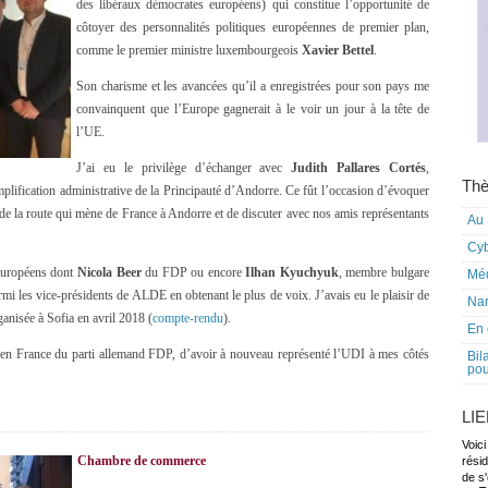
des libéraux démocrates européens) qui constitue l’opportunité de
côtoyer des personnalités politiques européennes de premier plan,
comme le premier ministre luxembourgeois
Xavier Bettel
.
Son charisme et les avancées qu’il a enregistrées pour son pays me
convainquent que l’Europe gagnerait à le voir un jour à la tête de
l’UE.
J’ai eu le privilège d’échanger avec
Judith Pallares Cortés
,
Thè
implification administrative de la Principauté d’Andorre. Ce fût l’occasion d’évoquer
e la route qui mène de France à Andorre et de discuter avec nos amis représentants
Au 
Cy
 européens dont
Nicola Beer
du FDP ou encore
Ilhan Kyuchyuk
, membre bulgare
Mé
rmi les vice-présidents de ALDE en obtenant le plus de voix. J’avais eu le plaisir de
Nar
anisée à Sofia en avril 2018 (
compte-rendu
).
En 
t en France du parti allemand FDP, d’avoir à nouveau représenté l’UDI à mes côtés
Bil
pou
LI
Voici
Chambre de commerce
rési
de s'