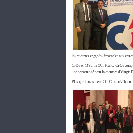
les réformes engagées favorables aux entrep
Créée en 1885, la CCI France-Grèce compte
une opportunité pour la chambre d’élargir l’
Plus que jamais, cette CCIFG se révèle un ca