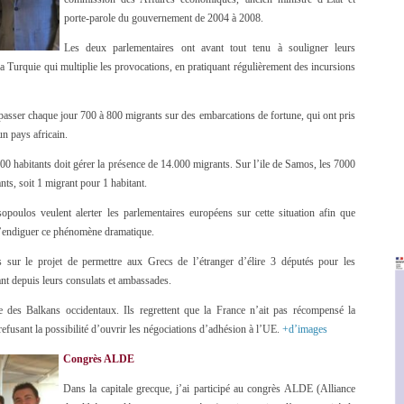
porte-parole du gouvernement de 2004 à 2008.
Les deux parlementaires ont avant tout tenu à souligner leurs
e la Turquie qui multiplie les provocations, en pratiquant régulièrement des incursions
 passer chaque jour 700 à 800 migrants sur des embarcations de fortune, qui ont pris
un pays africain.
00 habitants doit gérer la présence de 14.000 migrants. Sur l’ile de Samos, les 7000
ts, soit 1 migrant pour 1 habitant.
poulos veulent alerter les parlementaires européens sur cette situation afin que
’endiguer ce phénomène dramatique.
sur le projet de permettre aux Grecs de l’étranger d’élire 3 députés pour les
ant depuis leurs consulats et ambassades.
des Balkans occidentaux. Ils regrettent que la France n’ait pas récompensé la
efusant la possibilité d’ouvrir les négociations d’adhésion à l’UE.
+d’images
Congrès ALDE
Dans la capitale grecque, j’ai participé au congrès ALDE (Alliance