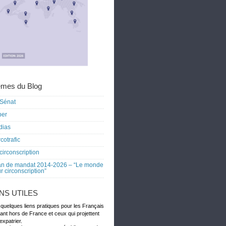
mes du Blog
Sénat
ber
dias
cotrafic
circonscription
an de mandat 2014-2026 – “Le monde
r circonscription”
ENS UTILES
 quelques liens pratiques pour les Français
dant hors de France et ceux qui projettent
expatrier.