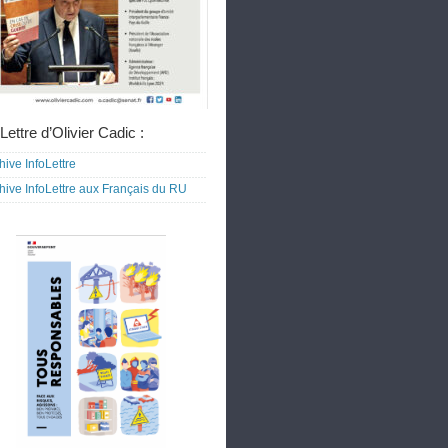
Lettre d’Olivier Cadic :
hive InfoLettre
hive InfoLettre aux Français du RU