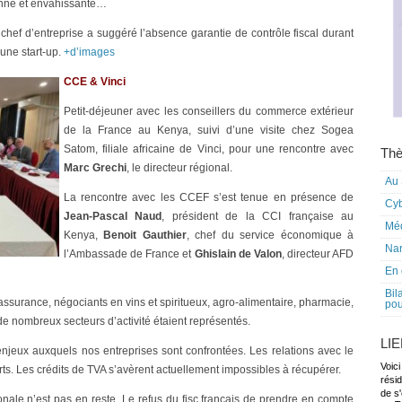
lonne et envahissante…
 chef d’entreprise a suggéré l’absence garantie de contrôle fiscal durant
une start-up.
+d’images
CCE & Vinci
Petit-déjeuner avec les conseillers du commerce extérieur
de la France au Kenya, suivi d’une visite chez Sogea
Satom, filiale africaine de Vinci, pour une rencontre avec
Thè
Marc Grechi
, le directeur régional.
Au 
La rencontre avec les CCEF s’est tenue en présence de
Cy
Jean-Pascal Naud
, président de la CCI française au
Mé
Kenya,
Benoit Gauthier
, chef du service économique à
Nar
l’Ambassade de France et
Ghislain de Valon
, directeur AFD
En 
Bil
, assurance, négociants en vins et spiritueux, agro-alimentaire, pharmacie,
pou
 de nombreux secteurs d’activité étaient représentés.
LI
jeux auxquels nos entreprises sont confrontées. Les relations avec le
Voici
orts. Les crédits de TVA s’avèrent actuellement impossibles à récupérer.
rési
de s'
ionale n’est pas en reste. Le refus du fisc français de prendre en compte