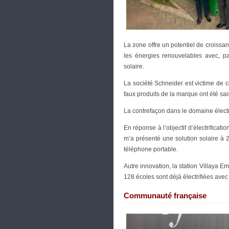
La zone offre un potentiel de croissan
les énergies renouvelables avec, par 
solaire.
La société Schneider est victime de 
faux produits de la marque ont été s
La contrefaçon dans le domaine élect
En réponse à l’objectif d’électrificati
m’a présenté une solution solaire à 
téléphone portable.
Autre innovation, la station Villaya Em
128 écoles sont déjà électrifiées avec
Communauté française