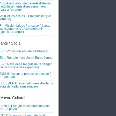
EE, Association de parents d'élèves
 établissements d'enseignement
nçais à l'étranger.
M (Petites écoles – Français langue
ernelle)
 – Mission laïque française (réseau
tablissements d'enseignement
nçais à l'étranger)
Santé / Social
LI : Protection sociale à l'étranger
LI : Retraite hors Union Européenne
 – Caisse des Français de l'étranger
curité sociale des expatriés)
ISS (infos sur la protection sociale à
nternational)
EVEMENTS internationaux d'enfants
droits de visite transfrontière
Réseau Culturel
IANCE Française (réseau implanté
s 133 pays)
TITUT Français (réseau de l'action