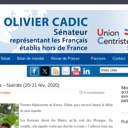
Sénat
Bilan de mandat
Revue de Presse
Parcours
Contact
 – Nairobi (20-21 fév. 2020)
Mon
acce
cription
0 commentaire
ave
part
Premier déplacement au Kenya, 93ème pays traversé depuis le début
de mon mandat.
Les Kenyans disent des Blancs qu’ils sont des Mzungus. En
Rub
swahili, cela signifie «celui qui cherche sa route.» J’adresse toute ma