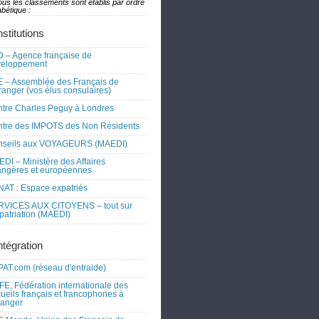
ous les classements sont établis par ordre
bétique :
nstitutions
 – Agence française de
veloppement
 – Assemblée des Français de
tranger (vos élus consulaires)
tre Charles Peguy à Londres
tre des IMPOTS des Non Résidents
nseils aux VOYAGEURS (MAEDI)
DI – Ministère des Affaires
angères et européennes
AT : Espace expatriés
RVICES AUX CITOYENS – tout sur
xpatriation (MAEDI)
ntégration
AT.com (réseau d'entraide)
FE, Fédération internationale des
ueils français et francophones à
tranger