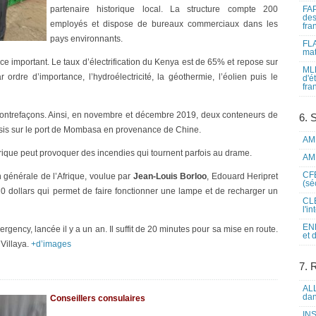
partenaire historique local. La structure compte 200
FAP
des
employés et dispose de bureaux commerciaux dans les
fra
pays environnants.
FLA
mat
ce important. Le taux d’électrification du Kenya est de 65% et repose sur
MLF
ordre d’importance, l’hydroélectricité, la géothermie, l’éolien puis le
d'é
fra
contrefaçons. Ainsi, en novembre et décembre 2019, deux conteneurs de
6. 
aisis sur le port de Mombasa en provenance de Chine.
AME
rique peut provoquer des incendies qui tournent parfois au drame.
AME
CFE
on générale de l’Afrique, voulue par
Jean-Louis Borloo
, Edouard Heripret
(sé
20 dollars qui permet de faire fonctionner une lampe et de recharger un
CLE
l'i
ENL
ergency, lancée il y a un an. Il suffit de 20 minutes pour sa mise en route.
et 
 Villaya.
+d’images
7. 
ALL
dan
Conseillers consulaires
INS