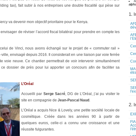
T
alpha
ding tax), fait subir à nos entreprises une double fiscalité qui pèse sur
1. I
rcy va devenir mon objectif prioritaire pour le Kenya.
AFD
dé
envisager de réviser l’accord fiscal bilatéral pour prendre en compte les
AFE
l’E
Cen
celui de Vinci, nous avons échangé sur le projet de « commuter rail »
Cen
e-ville, envisagé depuis 2016. Il consisterait en une liaison par voie ferrée
de voie neuve. Ce chantier permettrait de voir intervenir simultanément
Co
t ce dossier de près pour lui apporter un concours afin de faciliter sa
MAE
étr
SEN
L’Oréal
SE
l'e
Accueilli par
Serge Sacré
, DG de L’Oréal, j’ai pu visiter le
site en compagnie de
Jean-Pascal Naud
.
2. I
L’Oréal a acquis Nice & Lovely, une petite société locale de
EXP
cosmétique. Créée dans les années 90 à partir de
FIA
quelques euros, celle-ci a connu une croissance et une
Acc
l'é
réussite fulgurantes.