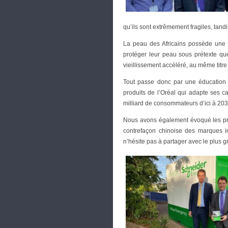
qu’ils sont extrêmement fragiles, tan
La peau des Africains possède une p
protéger leur peau sous prétexte que 
vieillissement accéléré, au même titr
Tout passe donc par une éducation 
produits de l’Oréal qui adapte ses ca
milliard de consommateurs d’ici à 203
Nous avons également évoqué les pro
contrefaçon chinoise des marques in
n’hésite pas à partager avec le plus