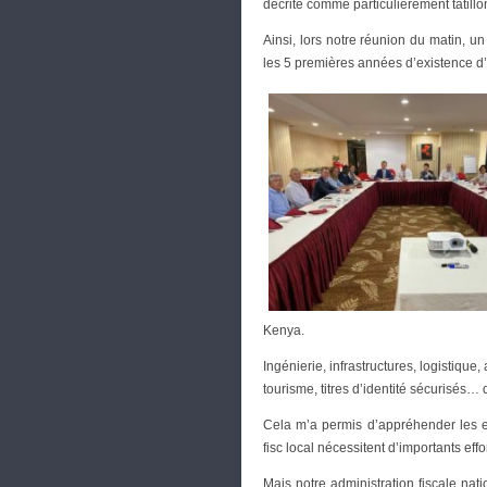
décrite comme particulièrement tatil
Ainsi, lors notre réunion du matin, un
les 5 premières années d’existence d’
Kenya.
Ingénierie, infrastructures, logistique
tourisme, titres d’identité sécurisés…
Cela m’a permis d’appréhender les en
fisc local nécessitent d’importants eff
Mais notre administration fiscale nat