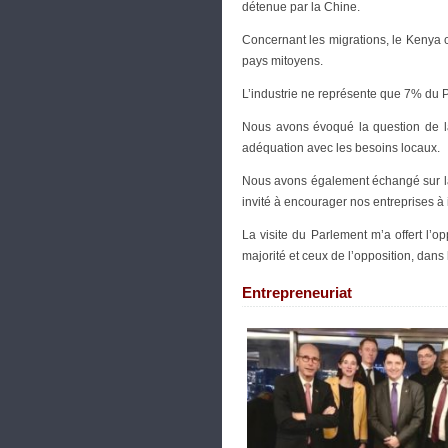
détenue par la Chine.
Concernant les migrations, le Kenya co
pays mitoyens.
L’industrie ne représente que 7% du P
Nous avons évoqué la question de la
adéquation avec les besoins locaux.
Nous avons également échangé sur la
invité à encourager nos entreprises à 
La visite du Parlement m’a offert l’o
majorité et ceux de l’opposition, dans 
Entrepreneuriat