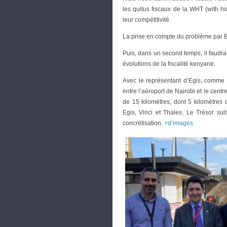
les quitus fiscaux de la WHT (with hol
leur compétitivité.
La prise en compte du problème par Be
Puis, dans un second temps, il faudra 
évolutions de la fiscalité kenyane.
Avec le représentant d’Egis, comme 
entre l’aéroport de Nairobi et le centr
de 15 kilomètres, dont 5 kilomètres 
Egis, Vinci et Thales. Le Trésor sui
concrétisation.
+d’images