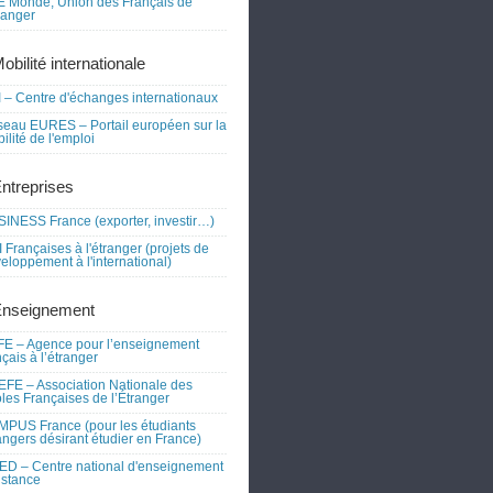
 Monde, Union des Français de
tranger
obilité internationale
 – Centre d'échanges internationaux
eau EURES – Portail européen sur la
ilité de l'emploi
Entreprises
INESS France (exporter, investir…)
 Françaises à l'étranger (projets de
eloppement à l'international)
Enseignement
E – Agence pour l’enseignement
nçais à l’étranger
FE – Association Nationale des
les Françaises de l’Étranger
PUS France (pour les étudiants
angers désirant étudier en France)
D – Centre national d'enseignement
istance