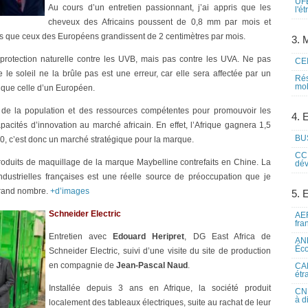
UFE
Au cours d’un entretien passionnant, j’ai appris que les
l'é
cheveux des Africains poussent de 0,8 mm par mois et
dis que ceux des Européens grandissent de 2 centimètres par mois.
3. M
rotection naturelle contre les UVB, mais pas contre les UVA. Ne pas
CEI
le soleil ne la brûle pas est une erreur, car elle sera affectée par un
Rés
mob
e que celle d’un Européen.
de la population et des ressources compétentes pour promouvoir les
4. 
pacités d’innovation au marché africain. En effet, l’Afrique gagnera 1,5
BUS
0, c’est donc un marché stratégique pour la marque.
CCI
duits de maquillage de la marque Maybelline contrefaits en Chine. La
dév
dustrielles françaises est une réelle source de préoccupation que je
 grand nombre.
+d’images
5. 
Schneider Electric
AEF
fra
Entretien avec
Edouard Heripret
, DG East Africa de
ANE
Éco
Schneider Electric, suivi d’une visite du site de production
en compagnie de
Jean-Pascal Naud
.
CAM
étr
Installée depuis 3 ans en Afrique, la société produit
CNE
à d
localement des tableaux électriques, suite au rachat de leur