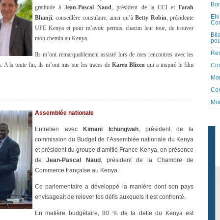
Bon
gratitude à
Jean-Pascal Naud
, président de la CCI et
Farah
EN 
Bhanji
, conseillère consulaire, ainsi qu’à
Betty Robin
, présidente
Co
UFE Kenya et pour m’avoir permis, chacun leur tour, de trouver
Bil
mon chemin au Kenya.
pou
Rev
Ils m’ont remarquablement assisté lors de mes rencontres avec les
. A la toute fin, ils m’ont mis sur les traces de
Karen Blixen
qui a inspiré le film
Co
Mon
Con
Mon
Assemblée nationale
Entretien avec
Kimani Ichungwah
, président de la
commission du Budget de l’Assemblée nationale du Kenya
et président du groupe d’amitié France-Kenya, en présence
de
Jean-Pascal Naud
, président de la Chambre de
Commerce française au Kenya.
Ce parlementaire a développé la manière dont son pays
envisageait de relever les défis auxquels il est confronté.
En matière budgétaire, 80 % de la dette du Kenya est