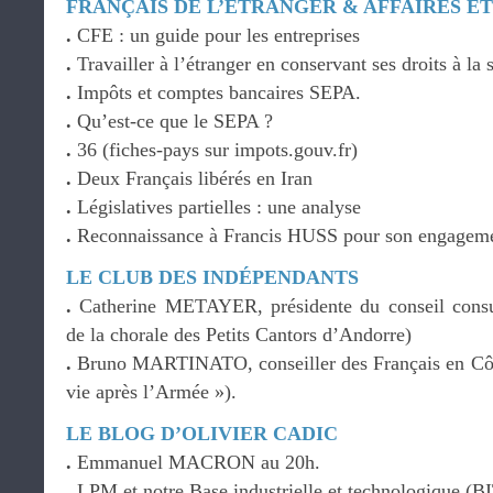
FRANÇAIS DE L’ÉTRANGER & AFFAIRES 
.
CFE : un guide pour les entreprises
.
Travailler à l’étranger en conservant ses droits à la 
.
Impôts et comptes bancaires SEPA.
.
Qu’est-ce que le SEPA ?
.
36 (fiches-pays sur impots.gouv.fr)
.
Deux Français libérés en Iran
.
Législatives partielles : une analyse
.
Reconnaissance à Francis HUSS pour son engagem
LE CLUB DES INDÉPENDANTS
.
Catherine METAYER, présidente du conseil cons
de la chorale des Petits Cantors d’Andorre)
.
Bruno MARTINATO, conseiller des Français en Côte 
vie après l’Armée »).
LE BLOG D’OLIVIER CADIC
.
Emmanuel MACRON au 20h.
.
LPM et notre Base industrielle et technologique (B