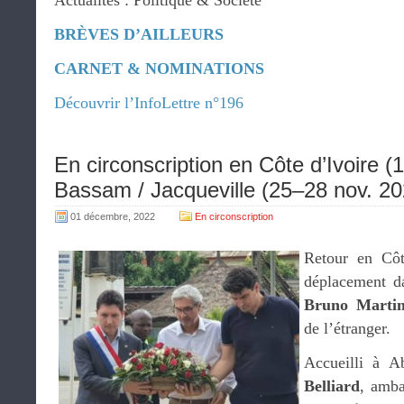
Actualités : Politique & Société
BRÈVES D’AILLEURS
CARNET & NOMINATIONS
Découvrir l’InfoLettre n°196
En circonscription en Côte d’Ivoire (
Bassam / Jacqueville (25–28 nov. 20
01 décembre, 2022
En circonscription
Retour en Cô
déplacement da
Bruno Martin
de l’étranger.
Accueilli à A
Belliard
, amba