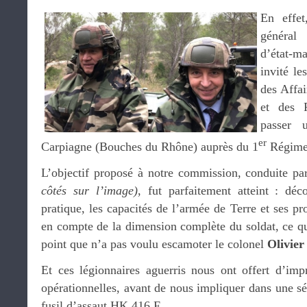
En effet
généra
d’état-ma
invité l
des Affai
et des 
passer 
er
Carpiagne (Bouches du Rhône) auprès du 1
Régimen
L’objectif proposé à notre commission, conduite p
côtés sur l’image)
, fut parfaitement atteint : déc
pratique, les capacités de l’armée de Terre et ses pr
en compte de la dimension complète du soldat, ce qui
point que n’a pas voulu escamoter le colonel
Olivier
Et ces légionnaires aguerris nous ont offert d’imp
opérationnelles, avant de nous impliquer dans une sé
fusil d’assaut HK 416 F.