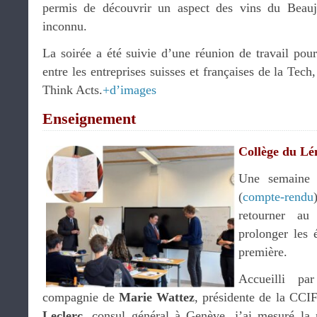
permis de découvrir un aspect des vins du Beaujo
inconnu.
La soirée a été suivie d’une réunion de travail pour 
entre les entreprises suisses et françaises de la Tech
Think Acts.
+d’images
Enseignement
Collège du L
Une semaine a
(
compte-rendu
retourner a
prolonger les 
première.
Accueilli p
compagnie de
Marie Wattez
, présidente de la CCIF
Leclerc
, consul général à Genève, j’ai mesuré la 