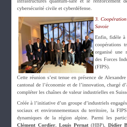
infrastructures quantum-safe et le renforcement d
cybersécurité civile et cyberdéfense.
3. Coopération 
Savoie
Enfin, fidèle à
coopérations t
organisé une r
des Forces Ind
(FIPS).
Cette réunion s’est tenue en présence de Alexandre 
cantonal de l’économie et de l’innovation, chargé d’a
compléter les chaînes de valeur industrielles en Suiss
Créée à l’initiative d’un groupe d’industriels engagé
sociaux et environnementaux du territoire, la FIPS 
dynamiques de la région alpine. Parmi les partic
Clément Cordier
,
Louis Pernat
(HBP),
Didier 