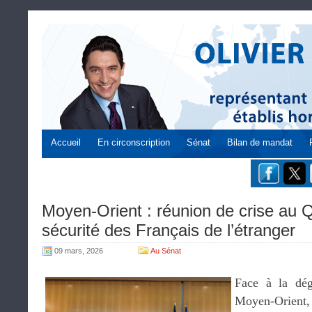
Accueil
En circonscription
Sénat
Bilan de mandat
Moyen-Orient : réunion de crise au Q
sécurité des Français de l’étranger
09 mars, 2026
Au Sénat
Face à la dég
Moyen-Orient,