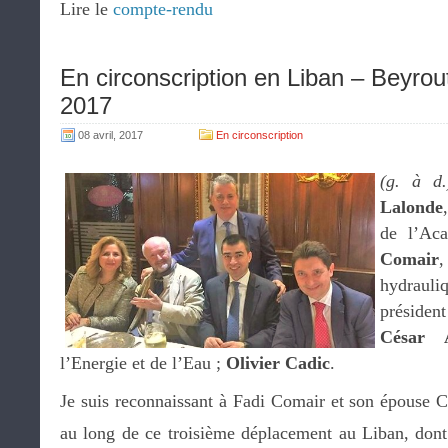
Lire le
compte-rendu
En circonscription en Liban – Beyrou
2017
08 avril, 2017
En circonscription
(g. à d.
Lalonde
de l’Ac
Comair
hydraul
préside
César 
l’Energie et de l’Eau ;
Olivier Cadic
.
Je suis reconnaissant à Fadi Comair et son épouse C
au long de ce troisième déplacement au Liban, dont 