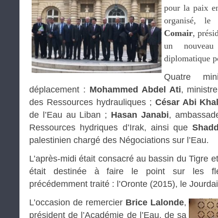
pour la paix e
organisé, l
Comair
, prési
un nouveau 
diplomatique p
Quatre min
déplacement :
Mohammed Abdel Ati
, ministre
des Ressources hydrauliques ;
César Abi Khal
de l’Eau au Liban ;
Hasan Janabi
, ambassade
Ressources hydriques d’Irak, ainsi que
Shadda
palestinien chargé des Négociations sur l’Eau.
L’après-midi était consacré au bassin du Tigre e
était destinée à faire le point sur les 
précédemment traité : l’Oronte (2015), le Jourdain
L’occasion de remercier
Brice Lalonde
,
président de l’Académie de l’Eau, de sa