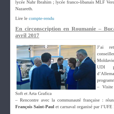
lycée Nahr Ibrahim ; lycée franco-libanais MLF Ve
Nazareth.
Lire le
compte-rendu
En circonscription en Roumanie – Buc
avril 2017
J’ai r
conseill
Moldavi
UDI po
d’Allema
programm
– Visite
Soft et Arta Grafica
– Rencontre avec la communauté française : réun
François Saint-Paul
et carnaval organisé par l’UFE