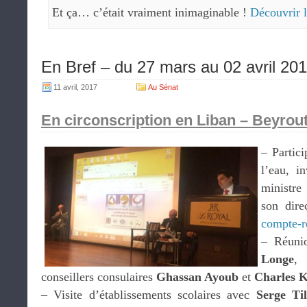
Et ça… c’était vraiment inimaginable !
Découvrir l
En Bref – du 27 mars au 02 avril 20
11 avril, 2017
Au Sénat
En circonscription en Liban – Beyrou
– Partic
l’eau, i
ministre
son dire
compte-r
– Réuni
Longe
, 
conseillers consulaires
Ghassan Ayoub
et
Charles 
– Visite d’établissements scolaires avec
Serge Ti