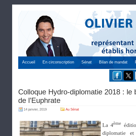
Accueil
En circonscription
Sénat
Bilan de mandat
Colloque Hydro-diplomatie 2018 : le 
de l’Euphrate
14 janvier, 2019
Au Sénat
ème
La 4
éditio
diplomatie et