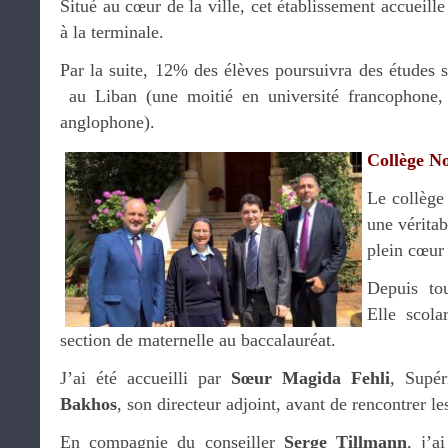
Situé au cœur de la ville, cet établissement accueill
à la terminale.
Par la suite, 12% des élèves poursuivra des études 
au Liban (une moitié en université francophone, l
anglophone).
Collège N
Le collège
une véritab
plein cœur
Depuis tou
Elle scola
section de maternelle au baccalauréat.
J’ai été accueilli par
Sœur Magida Fehli
, Supér
Bakhos
, son directeur adjoint, avant de rencontrer le
En compagnie du conseiller
Serge Tillmann
, j’a