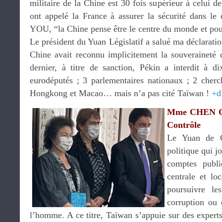
militaire de la Chine est 30 fois supérieur à celui
ont appelé la France à assurer la sécurité dans le
YOU, “la Chine pense être le centre du monde et pou
Le président du Yuan Législatif a salué ma déclarati
Chine avait reconnu implicitement la souveraineté 
dernier, à titre de sanction, Pékin a interdit à d
eurodéputés ; 3 parlementaires nationaux ; 2 cherc
Hongkong et Macao… mais n’a pas cité Taïwan !
+d
Mme CHEN Chu
Contrôle
Le Yuan de Co
politique qui j
comptes publi
centrale et lo
poursuivre le
corruption ou 
l’homme. A ce titre, Taïwan s’appuie sur des expert