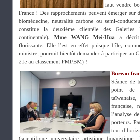
faut vendre be
France ! Des rapprochements peuvent émerger sur des
biomédecine, neutralité carbone ou semi-conducteu
constitue la deuxième clientèle des Galeries 
continentale).
Mme WANG Mei-Hua
a décrit
florissante. Elle l’est en effet puisque l’île, comm
ministre, pourrait bientôt demander à participer 
21e au classement FMI/BM) !
Bureau fran
Séance de t
point de 
taïwanaise
française, 
l’analyse de
porteurs. Pa
tour d’horiz
(scientifique, universitaire, artistique, linguistique