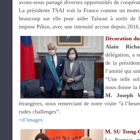
avons-nous partagé diverses opportunités de coopérati
La présidente TSAI voit la France comme un moteu
beaucoup sur elle pour aider Taïwan à sortir de l
impose Pékin, avec une intensité accrue depuis 2016
Décoration du
Alain Richa
délégation, a 
de la présiden
l’amitié qui un
“Une telle sol
nous donne la f
M. Joseph
étrangères, nous remerciant de notre visite “à l’heur
rudes challenges”.
+d’images
M. SU Tseng-C
Le Premier m