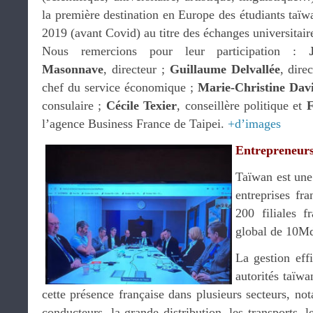
la première destination en Europe des étudiants taïwa
2019 (avant Covid) au titre des échanges universitair
Nous remercions pour leur participation :
Masonnave
, directeur ;
Guillaume Delvallée
, dire
chef du service économique ;
Marie-Christine Dav
consulaire ;
Cécile Texier
, conseillère politique et
F
l’agence Business France de Taipei.
+d’images
Entrepreneurs
Taïwan est une 
entreprises fr
200 filiales 
global de 10Md
La gestion eff
autorités taïwa
cette présence française dans plusieurs secteurs, no
conducteurs, la grande distribution, les transports, 