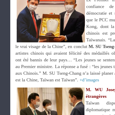
confiance d
démocratie et 
que le PCC mus
Kong, dont la 
chinois est 
Taïwanais. “La
le vrai visage de la Chine”, en conclut
M. SU Tseng
artistes chinois qui avaient félicité des médaillés o
ont été bannis de leur pays… “Les jeunes se sentent
au Premier ministre. La réponse a fusé : “les jeunes t
aux Chinois.” M. SU Tseng-Chang n’a laissé planer 
est la Chine, Taïwan est Taïwan”.
+d’images
M. WU Joseph
étrangères
Taïwan dis
diplomatique 