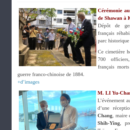
Cérémonie au 
de Shawan à K
Dépôt de ger
français réhab
parc historique
Ce cimetière h
700 officiers
français mort
guerre franco-chinoise de 1884.
+d’images
M. LI Yu-Chan
L’événement au
d’une récept
Chang
, maire
Shih-Ying
, pr