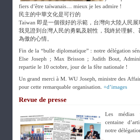
fiers d’être taïwanais… mieux je les admire !
民主的中華文化是可行的
Taiwan 即是一個很好的示範，台灣向大陸人
我見證到台灣人民的勇氣及韌性，我終於理解、
為傲的心情。
Fin de la “bulle diplomatique” : notre délégation sén
Else Joseph ; Max Brisson ; Judith Bout, Administ
repartie le 10 octobre, jour de la fête nationale !
Un grand merci à M. WU Joseph, ministre des Affaire
pour cette remarquable organisation.
+d’images
Revue de presse
Les médias t
centaine d’art
notre délégatio