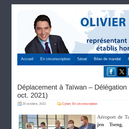
Accueil
En circonscription
Sénat
Bilan de mandat
Déplacement à Taïwan – Délégation s
oct. 2021)
20 octobre, 2021
Cyber
,
En circonscription
Aéroport de 
jen Tseng
, 