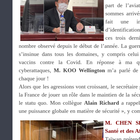
part de l’avia
sommes arrivés
fait une i
d’identificatio
ces trois dern
nombre observé depuis le début de l’année. La guerr
s’insinue dans tous les domaines, y compris celui
vaccins contre la Covid. En réponse à ma q
cyberattaques,
M. KOO Wellington
m’a parlé de p
chaque jour !
Alors que les agressions vont croissant, le secrétaire
la France de jouer un rôle dans le maintien de la séc
le statu quo. Mon collègue
Alain Richard
a rappel
une puissance globale en matière de sécurité », y com
M. CHEN Shi
Santé et des Af
Taïwan prétend