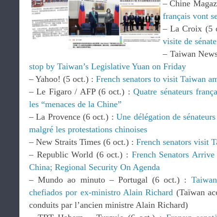
– Chine Magazi
français vont s
– La Croix (5 
visite de sénat
– Taiwan News 
stop by Taiwan’s Legislative Yuan on Friday
– Yahoo! (5 oct.) :
French senators to visit Taiwan a
– Le Figaro / AFP (6 oct.) :
Quatre sénateurs franç
les “menaces de la Chine”
– La Provence (6 oct.) :
Une délégation de sénateurs 
malgré les protestations chinoises
– New Straits Times (6 oct.) :
French senators visit 
– Republic World (6 oct.) :
French Senators Arriv
China; Regional Security On Agenda
– Mundo ao minuto – Portugal (6 oct.) :
Taiwan
chefiados por ex-ministro Alain Richard
(Taïwan acc
conduits par l’ancien ministre Alain Richard)