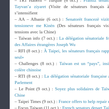
– TRT Habern – Turquie (6 oct.) :
Fransız senat
Tayvan’a ziyaret
(Visite de sénateurs français 
s’intensifient
– AA – Albanie (6 oct.) :
Senatorët francezë viz
tensioneve me Kinën
(Des sénateurs français vis
tensions avec la Chine)
– Taïwan info (7 oct.) :
La délégation sénatoriale fr
des Affaires étrangères Joseph Wu
– RFI (8 oct.) :
À Taipei, les sénateurs français rap
seul»
– Challenges (8 oct.) :
Taïwan est un “pays”, insi
colère chinoise
– RTI (8 oct.) :
La délégation sénatoriale française 
Parlement
– Le Point (9 oct.) :
Soyez plus solidaires de Taï
Chine
– Taipei Times (9 oct.) :
France offers to help repair 
– Focus Taiwan (11 oct.) :
French senators depart Tai