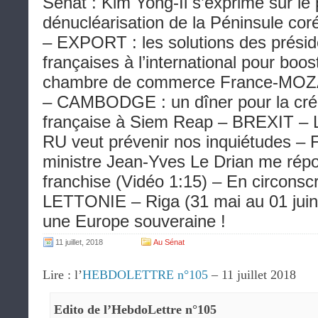
Sénat : Kim Yong-Il s’exprime sur le
dénucléarisation de la Péninsule co
– EXPORT : les solutions des prési
françaises à l’international pour bo
chambre de commerce France-MOZ
– CAMBODGE : un dîner pour la créa
française à Siem Reap – BREXIT – 
RU veut prévenir nos inquiétudes –
ministre Jean-Yves Le Drian me rép
franchise (Vidéo 1:15) – En circonscr
LETTONIE – Riga (31 mai au 01 juin
une Europe souveraine !
11 juillet, 2018
Au Sénat
Lire : l’
HEBDOLETTRE n°105
– 11 juillet 2018
Edito de l’HebdoLettre n°105