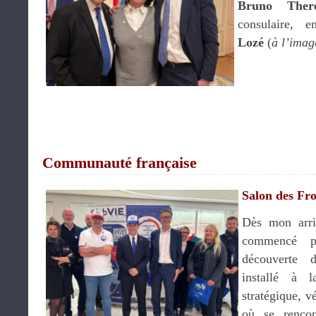
Bruno Ther
consulaire,
Lozé
(
à l’imag
.
.
.
.
.
Communauté française
Salon des Fro
Dès mon arriv
commencé p
découverte 
installé à 
stratégique, v
où se rencon