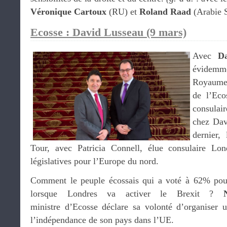
Véronique Cartoux
(RU) et
Roland Raad
(Arabie S
Ecosse : David Lusseau (9 mars)
Avec
D
évidemme
Royaume-
de l’Eco
consulai
chez Dav
dernier,
Tour, avec Patricia Connell, élue consulaire Lo
législatives pour l’Europe du nord.
Comment le peuple écossais qui a voté à 62% pour
lorsque Londres va activer le Brexit ?
ministre d’Ecosse déclare sa volonté d’organiser
l’indépendance de son pays dans l’UE.