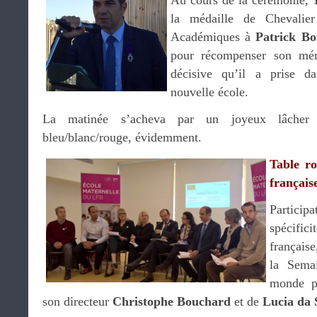
Au cours de la cérémonie,
la médaille de Chevalie
Académiques à
Patrick Bo
pour récompenser son méri
décisive qu’il a prise da
nouvelle école.
La matinée s’acheva par un joyeux lâcher 
bleu/blanc/rouge, évidemment.
Table ro
français
Particip
spécifi
français
la Sema
monde p
son directeur
Christophe Bouchard
et de
Lucia da 