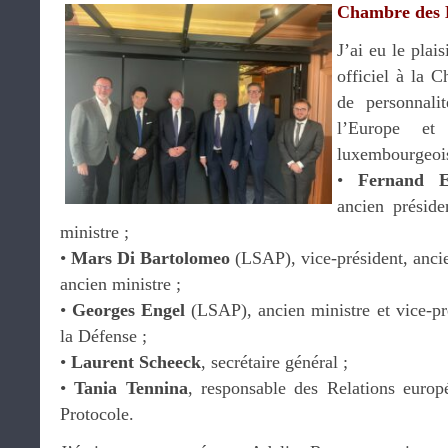
Chambre des 
J’ai eu le plai
officiel à la 
de personnali
l’Europe et
luxembourgeois
•
Fernand E
ancien présid
ministre ;
•
Mars Di Bartolomeo
(LSAP), vice-président, anci
ancien ministre ;
•
Georges Engel
(LSAP), ancien ministre et vice-p
la Défense ;
•
Laurent Scheeck
, secrétaire général ;
•
Tania Tennina
, responsable des Relations europé
Protocole.