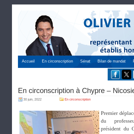
Accueil
En circonscription
Sénat
Bilan de mandat
En circonscription à Chypre – Nicosi
30 juin, 2022
En circonscription
Premier déplac
du profes
président du 