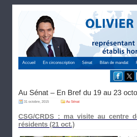
Accueil
En circonscription
Sénat
Bilan de mandat
Au Sénat – En Bref du 19 au 23 oct
31 octobre, 2015
Au Sénat
CSG/CRDS : ma visite au centre d
résidents (21 oct.)