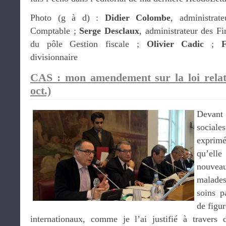
Photo (g à d) :
Didier Colombe
, administrat
Comptable ;
Serge Desclaux
, administrateur des Fi
du pôle Gestion fiscale ;
Olivier Cadic
;
F
divisionnaire
CAS : mon amendement sur la loi relati
oct.)
Devant 
social
exprimé
qu’ell
nouvea
malades
soins p
de figur
internationaux, comme je l’ai justifié à travers 