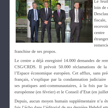
Le feui
loin de
Desclau
fiscal
recevo
centre
étrange
remerci
franchise de ses propos.
Le centre a déjà enregistré 14.000 demandes de re
CSG/CRDS. Il prévoit 50.000 réclamations de la 
l’Espace économique européen. Cet afflux, sans préc
français, s’explique par la condamnation judiciair
ses pratiques anti-communautaires, à la fois par l
européenne (en février) et le Conseil d’Etat (en juillet
Depuis, aucun moyen humain supplémentaire n’a ét
fais l’écho dans l’éditorial de ma dernière HebdoLettr