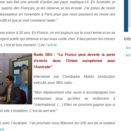
 me suis fixé une priorité d’action par pays,
explique-t-il.
En Australie, je
s auprès des Français, je les observe, je les écoute. J’ai prévu de revoir
mbassadeur en novembre à Paris pour que nous passions en revue ses
ctifs et que je voie comment l’aider.”
ne vision à 30 ans. En France, on est toujours sur le court terme et on se
Info
gent public qui diminue et qui nous coûte cher. Il faut penser les choses
s, c’est le bon moment.” Lire
l’article
.
Arc
Radio SBS : “La France peut devenir la porte
Arc
d’entrée dans l’Union européenne pour
l’Australie”
Interviewé par Christophe Mallet, producteur
exécutif, pour SBS radio :
“Mon déplacement vise aussi à accompagner nos
entreprises pour qu’elles se renforcent à
l’international. (…) Elles ne pourront gagner que si
ù elle s’installent. C’est du win-win”.
que avec l’Australie : l’an prochain nous fêterons les 100 ans de la relation
ast
.