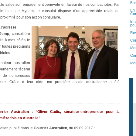
Bon
Je salue son engagement bénévole en faveur de nos compatriotes. Par
EN 
le biais de Myriam, le consulat dispose d’un appréciable relais de
Co
proximité pour son action consulaire.
Bil
pou
J’adresse
Rev
 Kemp
, conseillère
fut à mes côtés le
Co
 toutes précisions
Mon
riotes.
Con
nateur australien
Mon
ernement fédéral
té de nombreuses
ocale. Grâce à leur aide, ma première escale australienne a été
rrier Australien : “Oliver Cadic, sénateur-entrepreneur pour la
mière fois en Australie”
retien publié dans le
Courrier Australien
, du 09.09.2017 :