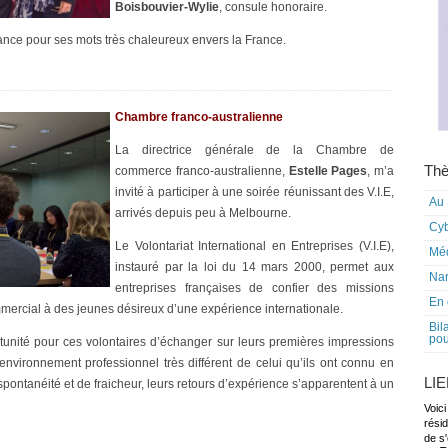
Boisbouvier-Wylie
, consule honoraire.
ance pour ses mots très chaleureux envers la France.
Chambre franco-australienne
La directrice générale de la Chambre de
Thè
commerce franco-australienne,
Estelle Pages
, m’a
invité à participer à une soirée réunissant des V.I.E,
Au 
arrivés depuis peu à Melbourne.
Cy
Le Volontariat International en Entreprises (V.I.E),
Mé
instauré par la loi du 14 mars 2000, permet aux
Nar
entreprises françaises de confier des missions
En 
mmercial à des jeunes désireux d’une expérience internationale.
Bil
pou
rtunité pour ces volontaires d’échanger sur leurs premières impressions
environnement professionnel très différent de celui qu’ils ont connu en
LI
ntanéité et de fraicheur, leurs retours d’expérience s’apparentent à un
Voici
rési
de s'