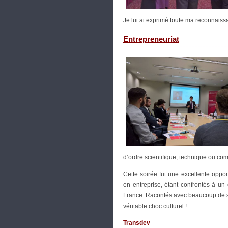
Je lui ai exprimé toute ma reconnaiss
Entrepreneuriat
d’ordre scientifique, technique ou co
Cette soirée fut une excellente oppo
en entreprise, étant confrontés à un 
France. Racontés avec beaucoup de spo
véritable choc culturel !
Transdev