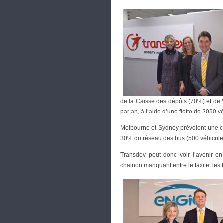
de la Caisse des dépôts (70%) et de 
par an, à l’aide d’une flotte de 2050 
Melbourne et Sydney prévoient une c
30% du réseau des bus (500 véhicule
Transdev peut donc voir l’avenir en 
chainon manquant entre le taxi et les