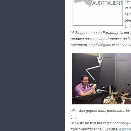
“Je
vai
l’a
obje
(…)
“A Singapour ou au Paraguay, ils ont u
retrouve dos au mur à dépenser de l’ar
autrement, en privilégiant le consensu
elles font gagner leurs partenaires là o
(…)
“Il existe un lien privilégié et histori
franco-australienne”.
Ecoutez
le podc