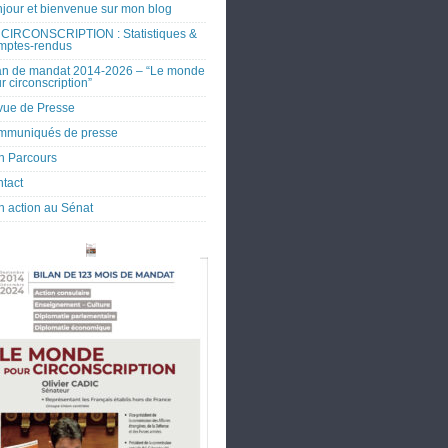
jour et bienvenue sur mon blog
CIRCONSCRIPTION : Statistiques &
mptes-rendus
an de mandat 2014-2026 – “Le monde
r circonscription”
ue de Presse
mmuniqués de presse
 Parcours
tact
 action au Sénat