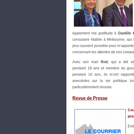
également ma gratitude à
Danièle
consulaire établie à Melbourne, qui 
plus souvent possible pour m’apporter
concernant les attentes de nos compat
Avec son mari
Rod
, qui a été sé
pendant 18 ans et membre du gouv
pendant 10 ans, ils m’ont rappor
anecdotes sur la vie politique l
particulièrement réussie.
Revue de Presse
Cou
pre
Ent