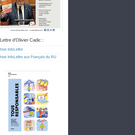
Lettre d’Olivier Cadic :
hive InfoLettre
hive InfoLettre aux Français du RU