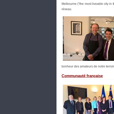
Melbourne (“the most liveable city in
réseau.
bonheur des amateurs de notre terroir 
Communauté française