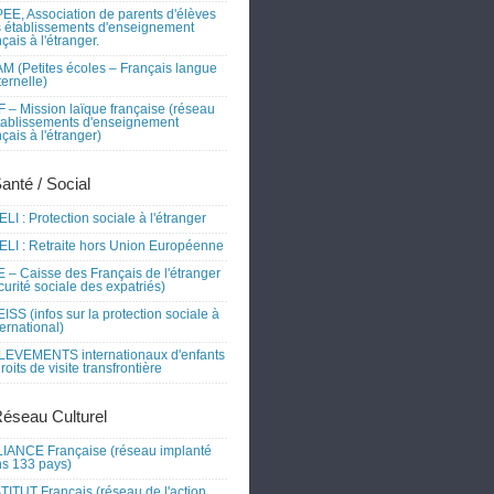
EE, Association de parents d'élèves
 établissements d'enseignement
nçais à l'étranger.
M (Petites écoles – Français langue
ernelle)
 – Mission laïque française (réseau
tablissements d'enseignement
nçais à l'étranger)
Santé / Social
LI : Protection sociale à l'étranger
LI : Retraite hors Union Européenne
 – Caisse des Français de l'étranger
curité sociale des expatriés)
ISS (infos sur la protection sociale à
nternational)
EVEMENTS internationaux d'enfants
droits de visite transfrontière
Réseau Culturel
IANCE Française (réseau implanté
s 133 pays)
TITUT Français (réseau de l'action