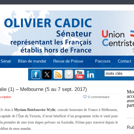
Sénat
Bilan de mandat
Revue de Presse
Parcours
Contact
alie (1) – Melbourne (5 au 7 sept. 2017)
Mon
acce
cription
0 commentaire
ave
part
Je dois à
Myriam Boisbouvier-Wylie
, consule honoraire de France à Melbourne,
capitale de l’État du Victoria, d’avoir bénéficié d’un programme riche et varié pour
la première de mes trois étapes prévues en Australie, 61ème pays traversé depuis le
Rub
début de mon mandat.