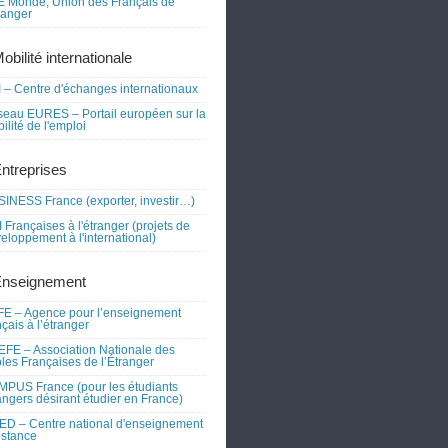
 Monde, Union des Français de
tranger
obilité internationale
 – Centre d'échanges internationaux
eau EURES – Portail européen sur la
ilité de l'emploi
Entreprises
INESS France (exporter, investir…)
 Françaises à l'étranger (projets de
eloppement à l'international)
Enseignement
E – Agence pour l’enseignement
nçais à l’étranger
FE – Association Nationale des
les Françaises de l’Étranger
PUS France (pour les étudiants
angers désirant étudier en France)
D – Centre national d'enseignement
istance