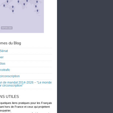
mes du Blog
Sénat
ber
dias
cotrafic
circonscription
an de mandat 2014-2026 – “Le monde
r circonscription”
ENS UTILES
 quelques liens pratiques pour les Français
dant hors de France et ceux qui projettent
expatrier.