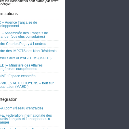
ous les classements sont établis par ordre
bétique :
nstitutions
 – Agence française de
veloppement
 – Assemblée des Français de
tranger (vos élus consulaires)
tre Charles Peguy à Londres
tre des IMPOTS des Non Résidents
nseils aux VOYAGEURS (MAEDI)
DI – Ministère des Affaires
angères et européennes
AT : Espace expatriés
RVICES AUX CITOYENS – tout sur
xpatriation (MAEDI)
ntégration
AT.com (réseau d'entraide)
FE, Fédération internationale des
ueils français et francophones à
tranger