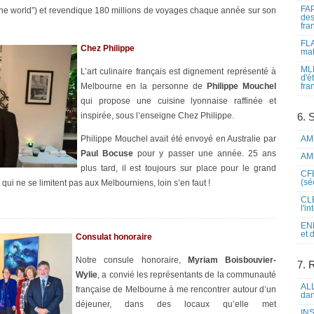
FAP
 the world”) et revendique 180 millions de voyages chaque année sur son
des
fra
FLA
Chez Philippe
mat
MLF
L’art culinaire français est dignement représenté à
d'é
Melbourne en la personne de
Philippe Mouchel
fra
qui propose une cuisine lyonnaise raffinée et
inspirée, sous l’enseigne Chez Philippe.
6. 
Philippe Mouchel avait été envoyé en Australie par
AME
Paul Bocuse
pour y passer une année. 25 ans
AME
plus tard, il est toujours sur place pour le grand
CFE
(sé
qui ne se limitent pas aux Melbourniens, loin s’en faut !
CLE
l'i
ENL
et 
Consulat honoraire
Notre consule honoraire,
Myriam Boisbouvier-
7. 
Wylie
, a convié les représentants de la communauté
ALL
française de Melbourne à me rencontrer autour d’un
dan
déjeuner, dans des locaux qu’elle met
INS