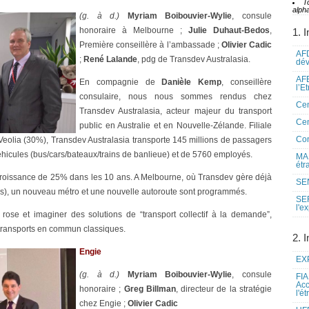
T
alpha
(g. à d.)
Myriam Boibouvier-Wylie
, consule
honoraire à Melbourne ;
Julie Duhaut-Bedos
,
1. I
Première conseillère à l’ambassade ;
Olivier Cadic
AFD
;
René Lalande
, pdg de Transdev Australasia.
dé
AFE
En compagnie de
Danièle Kemp
, conseillère
l’E
consulaire, nous nous sommes rendus chez
Cen
Transdev Australasia, acteur majeur du transport
Cen
public en Australie et en Nouvelle-Zélande. Filiale
Co
Veolia (30%), Transdev Australasia transporte 145 millions de passagers
véhicules (bus/cars/bateaux/trains de banlieue) et de 5760 employés.
MAE
étr
roissance de 25% dans les 10 ans. A Melbourne, où Transdev gère déjà
SEN
s), un nouveau métro et une nouvelle autoroute sont programmés.
SE
l'e
rose et imaginer des solutions de “transport collectif à la demande”,
 transports en commun classiques.
2. I
Engie
EXP
(g. à d.)
Myriam Boibouvier-Wylie
, consule
FIA
Acc
honoraire ;
Greg Billman
, directeur de la stratégie
l'é
chez Engie ;
Olivier Cadic