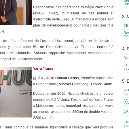
UFE
l'é
Responsable des opérations stratégie chez Engie
(ex-GDF Suez), fournisseur de gaz naturel et
3. M
d’électricité verte, Greg Billman nous a exposé son
plan de développement pour consolider son rôle
CEI
lie.
Rés
mob
n de démantèlement de l’usine d’Hazelwood, arrivée en fin de vie et
es y produisaient 5% de l’électricité du pays. Elles ont toutes été
4. 
on professionnelle. Saluons l’approche socialement responsable de
BUS
 respect de l’environnement.
CCI
Yarra Trams
dév
(g. à d.)
Julie Duhaut-Bedos
, Première conseillère
5. 
à l’ambassade ;
Nicolas Gindt
, pdg ;
Olivier Cadic
.
AEF
Depuis janvier 2016, Nicolas Gindt est le directeur
fra
général de KD Victoria, l’exploitant de Yarra Trams
ANE
Éco
à Melbourne, le plus important réseau de tramways
CAM
au monde, avec plus de 250km de double-voies et
étr
2200 salariés.
CNE
à d
a Trams contribue de manière significative à l’image que veut produire