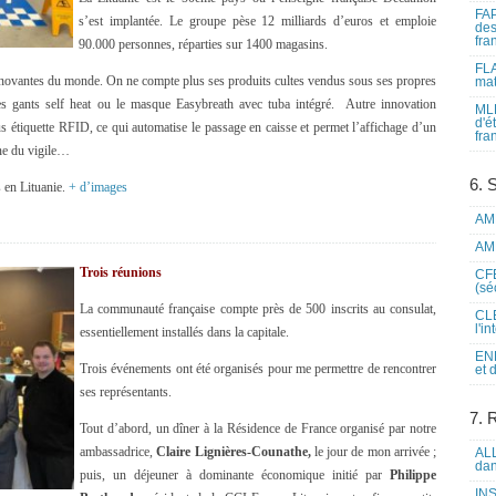
FAP
s’est implantée. Le groupe pèse 12 milliards d’euros et emploie
des
fra
90.000 personnes, réparties sur 1400 magasins.
FLA
innovantes du monde. On ne compte plus ses produits cultes vendus sous ses propres
mat
s gants self heat ou le masque Easybreath avec tuba intégré. Autre innovation
MLF
d'é
us étiquette RFID, ce qui automatise le passage en caisse et permet l’affichage d’un
fra
ne du vigile…
6. 
 en Lituanie.
+ d’images
AME
AME
Trois réunions
CFE
(sé
La communauté française compte près de 500 inscrits au consulat,
CLE
l'i
essentiellement installés dans la capitale.
ENL
Trois événements ont été organisés pour me permettre de rencontrer
et 
ses représentants.
7. 
Tout d’abord, un dîner à la Résidence de France organisé par notre
ambassadrice,
Claire Lignières-Counathe,
le jour de mon arrivée ;
ALL
dan
puis, un déjeuner à dominante économique initié par
Philippe
INS