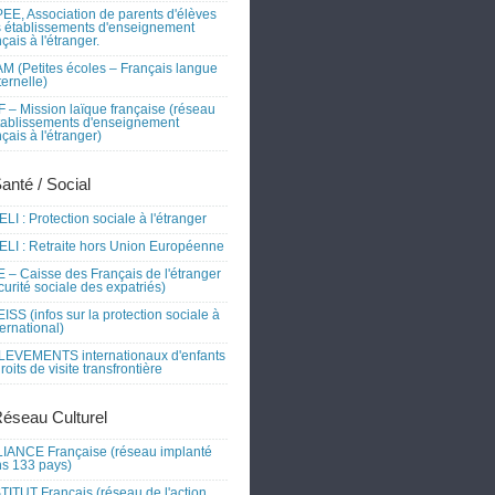
EE, Association de parents d'élèves
 établissements d'enseignement
nçais à l'étranger.
M (Petites écoles – Français langue
ernelle)
 – Mission laïque française (réseau
tablissements d'enseignement
nçais à l'étranger)
Santé / Social
LI : Protection sociale à l'étranger
LI : Retraite hors Union Européenne
 – Caisse des Français de l'étranger
curité sociale des expatriés)
ISS (infos sur la protection sociale à
nternational)
EVEMENTS internationaux d'enfants
droits de visite transfrontière
Réseau Culturel
IANCE Française (réseau implanté
s 133 pays)
TITUT Français (réseau de l'action