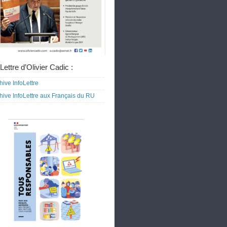
Lettre d’Olivier Cadic :
hive InfoLettre
hive InfoLettre aux Français du RU