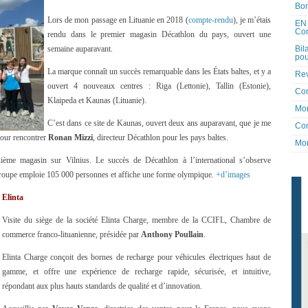
Bon
Lors de mon passage en Lituanie en 2018 (
compte-rendu
), je m’étais
EN 
Co
rendu dans le premier magasin Décathlon du pays, ouvert une
Bil
semaine auparavant.
pou
La marque connaît un succès remarquable dans les États baltes, et y a
Rev
ouvert 4 nouveaux centres : Riga (Lettonie), Tallin (Estonie),
Co
Klaipeda et Kaunas (Lituanie).
Mon
C’est dans ce site de Kaunas, ouvert deux ans auparavant, que je me
Con
pour rencontrer
Ronan Mizzi
, directeur Décathlon pour les pays baltes.
Mon
xième magasin sur Vilnius. Le succès de Décathlon à l’international s’observe
roupe emploie 105 000 personnes et affiche une forme olympique.
+d’images
Elinta
Visite du siège de la société Elinta Charge, membre de la CCIFL, Chambre de
commerce franco-lituanienne, présidée par
Anthony Poullain
.
Elinta Charge conçoit des bornes de recharge pour véhicules électriques haut de
gamme, et offre une expérience de recharge rapide, sécurisée, et intuitive,
répondant aux plus hauts standards de qualité et d’innovation.