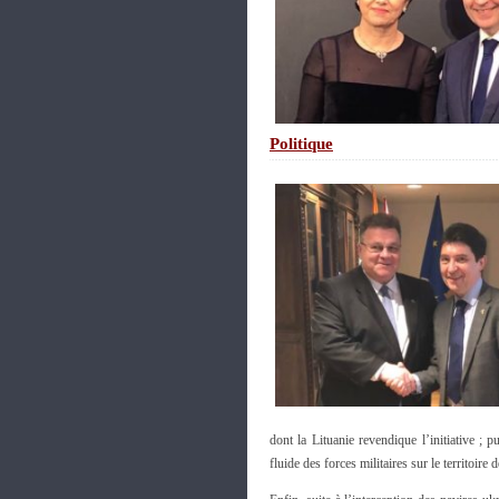
Politique
dont la Lituanie revendique l’initiative ;
fluide des forces militaires sur le territoire 