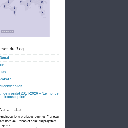
mes du Blog
Sénat
ber
dias
cotrafic
circonscription
an de mandat 2014-2026 – “Le monde
r circonscription”
ENS UTILES
 quelques liens pratiques pour les Français
dant hors de France et ceux qui projettent
expatrier.