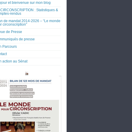
jour et bienvenue sur mon blog
CIRCONSCRIPTION : Statistiques &
mptes-rendus
an de mandat 2014-2026 – “Le monde
r circonscription”
ue de Presse
mmuniqués de presse
 Parcours
tact
 action au Sénat