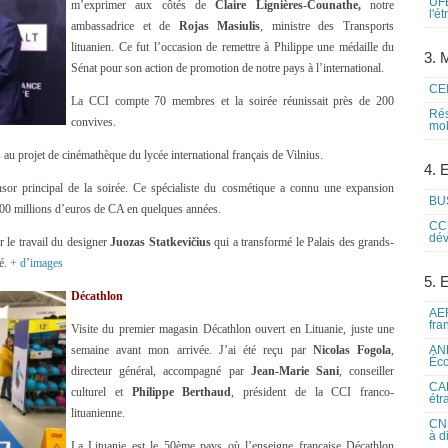
UFE
m’exprimer aux côtés de
Claire Lignières-Counathe,
notre
l'é
ambassadrice et de
Rojas Masiulis
, ministre des Transports
lituanien. Ce fut l’occasion de remettre à Philippe une médaille du
3. M
Sénat pour son action de promotion de notre pays à l’international.
CEI
La CCI compte 70 membres et la soirée réunissait près de 200
Rés
convives.
mob
s au projet de cinémathèque du lycée international français de Vilnius.
4. 
ponsor principal de la soirée. Ce spécialiste du cosmétique a connu une expansion
BUS
à 200 millions d’euros de CA en quelques années.
CCI
dév
r le travail du designer
Juozas Statkevičius
qui a transformé le Palais des grands-
té.
+ d’images
5. 
Décathlon
AEF
fra
Visite du premier magasin Décathlon ouvert en Lituanie, juste une
semaine avant mon arrivée. J’ai été reçu par
Nicolas Fogola
,
ANE
Éco
directeur général, accompagné par
Jean-Marie Sani
, conseiller
CAM
culturel et
Philippe Berthaud
, président de la CCI franco-
étr
lituanienne.
CNE
à d
La Lituanie est le 50ème pays où l’enseigne française Décathlon