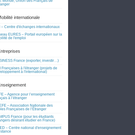
 Monde, Union des Français de
tranger
obilité internationale
 – Centre d'échanges internationaux
eau EURES – Portail européen sur la
ilité de l'emploi
Entreprises
INESS France (exporter, investir…)
 Françaises à l'étranger (projets de
eloppement à l'international)
Enseignement
E – Agence pour l’enseignement
nçais à l’étranger
FE – Association Nationale des
les Françaises de l’Étranger
PUS France (pour les étudiants
angers désirant étudier en France)
D – Centre national d'enseignement
istance