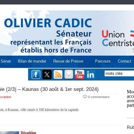
Sénat
Bilan de mandat
Revue de Presse
Parcours
Contact
nie (2/3) – Kaunas (30 août & 1er sept. 2024)
Mon
acce
cription
0 commentaire
ave
part
, à Kaunas, ville située à 100 kilomètres de la capitale.
Rub
Décathlon