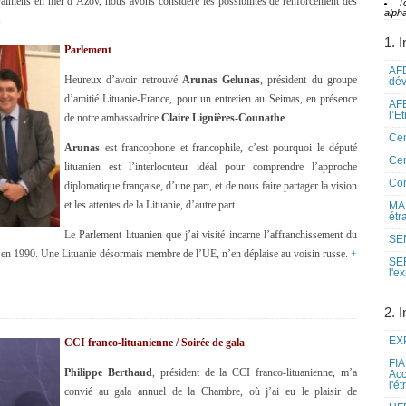
ukrainiens en mer d’Azov, nous avons considéré les possibilités de renforcement des
T
alpha
s
1. I
Parlement
AFD
Heureux d’avoir retrouvé
Arunas Gelunas
, président du groupe
dé
d’amitié Lituanie-France, pour un entretien au Seimas, en présence
AFE
l’E
de notre ambassadrice
Claire Lignières-Counathe
.
Cen
Arunas
est francophone et francophile, c’est pourquoi le député
Cen
lituanien est l’interlocuteur idéal pour comprendre l’approche
Co
diplomatique française, d’une part, et de nous faire partager la vision
et les attentes de la Lituanie, d’autre part.
MAE
étr
Le Parlement lituanien que j’ai visité incarne l’affranchissement du
SEN
e en 1990. Une Lituanie désormais membre de l’UE, n’en déplaise au voisin russe.
+
SE
l'e
2. I
EXP
CCI franco-lituanienne / Soirée de gala
FIA
Philippe Berthaud
, président de la CCI franco-lituanienne, m’a
Acc
l'é
convié au gala annuel de la Chambre, où j’ai eu le plaisir de