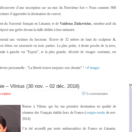
 la découverte d’une inscription sur un mur du Neuvième fort « Nous sommes 900
ictimes d’apprendre la destination du convoi.
ent du Souvenir français en Lituanie, et de
Vaidotas Zinkevicius
, membre actif du
éposé une gerbe devant la dalle dédiée à leur mémoire.
mémorial aux victimes du fascisme. Œuvre de 32 mètres de haut du sculpteur
A.
en béton est structurée en trois parties. La plus petite, à droite proche de la terre,
onale à gauche est “Espoir”, et la plus grande, décorée de visages souriants, est
evise personnelle : “La liberté trouve toujours son chemin” !
+d’images
ie – Vilnius (30 nov. – 02 déc. 2018)
cription
0 commentaire
Retour à Vilnius qui fut ma première destination en qualité de
sénateur des Français établis hors de France (
compte-rendu
de nov.
2014).
J’ai été accueilli par notre ambassadrice de France en Lituanie,