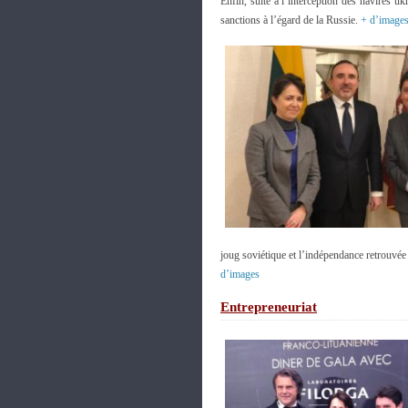
Enfin, suite à l’interception des navires 
sanctions à l’égard de la Russie.
+ d’image
joug soviétique et l’indépendance retrouvé
d’images
Entrepreneuriat