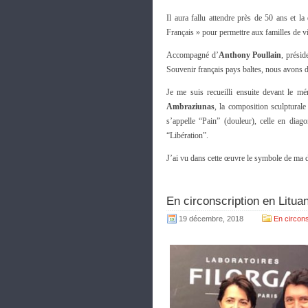
Il aura fallu attendre près de 50 ans et
Français » pour permettre aux familles de v
Accompagné d’
Anthony Poullain
, présid
Souvenir français pays baltes, nous avons d
Je me suis recueilli ensuite devant le 
Ambraziunas
, la composition sculpturale 
s’appelle “Pain” (douleur), celle en diag
“Libération”.
J’ai vu dans cette œuvre le symbole de ma d
En circonscription en Lituan
19 décembre, 2018
En circons