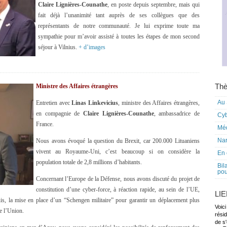
Claire
Lignières-Counathe
, en poste depuis septembre, mais qui
fait déjà l’unanimité tant auprès de ses collègues que des
représentants de notre communauté. Je lui exprime toute ma
sympathie pour m’avoir assisté à toutes les étapes de mon second
séjour à Vilnius.
+ d’images
Thè
Ministre des Affaires étrangères
Au 
Entretien avec
Linas Linkevicius
, ministre des Affaires étrangères,
en compagnie de
Claire
Lignières-Counathe
, ambassadrice de
Cy
France.
Mé
Nar
Nous avons évoqué la question du Brexit, car 200.000 Lituaniens
vivent au Royaume-Uni, c’est beaucoup si on considère la
En 
population totale de 2,8 millions d’habitants.
Bil
pou
Concernant l’Europe de la Défense, nous avons discuté du projet de
constitution d’une cyber-force, à réaction rapide, au sein de l’UE,
LI
 puis, la mise en place d’un “Schengen militaire” pour garantir un déplacement plus
Voici
de l’Union.
rési
de s'