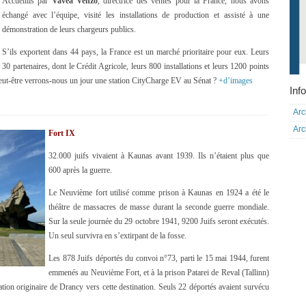
Accueillis par
Vavea Venzo
, directrice des ventes pour la France, nous avons
échangé avec l’équipe, visité les installations de production et assisté à une
démonstration de leurs chargeurs publics.
S’ils exportent dans 44 pays, la France est un marché prioritaire pour eux. Leurs
30 partenaires, dont le Crédit Agricole, leurs 800 installations et leurs 1200 points
 peut-être verrons-nous un jour une station CityCharge EV au Sénat ?
+d’images
Info
Arc
Arc
Fort IX
32.000 juifs vivaient à Kaunas avant 1939. Ils n’étaient plus que
600 après la guerre.
Le Neuvième fort utilisé comme prison à Kaunas en 1924 a été le
théâtre de massacres de masse durant la seconde guerre mondiale.
Sur la seule journée du 29 octobre 1941, 9200 Juifs seront exécutés.
Un seul survivra en s’extirpant de la fosse.
Les 878 Juifs déportés du convoi n°73, parti le 15 mai 1944, furent
emmenés au Neuvième Fort, et à la prison Patarei de Reval (Tallinn)
ation originaire de Drancy vers cette destination. Seuls 22 déportés avaient survécu