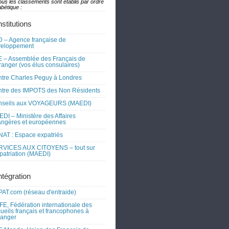
ous les classements sont établis par ordre
bétique :
nstitutions
 – Agence française de
veloppement
 – Assemblée des Français de
tranger (vos élus consulaires)
tre Charles Peguy à Londres
tre des IMPOTS des Non Résidents
nseils aux VOYAGEURS (MAEDI)
DI – Ministère des Affaires
angères et européennes
AT : Espace expatriés
RVICES AUX CITOYENS – tout sur
xpatriation (MAEDI)
ntégration
AT.com (réseau d'entraide)
FE, Fédération internationale des
ueils français et francophones à
tranger