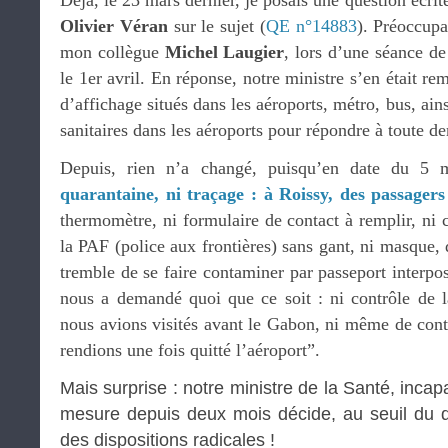
Déjà, le 23 mars dernier, je posais une question écrit
Olivier Véran
sur le sujet (
QE n°14883
). Préoccupa
mon collègue
Michel Laugier
, lors d’une séance d
le 1er avril. En réponse, notre ministre s’en était r
d’affichage situés dans les aéroports, métro, bus, ain
sanitaires dans les aéroports pour répondre à toute
Depuis, rien n’a changé, puisqu’en date du 5 m
quarantaine, ni traçage : à Roissy, des passagers
thermomètre, ni formulaire de contact à remplir, ni c
la PAF (police aux frontières) sans gant, ni masque, 
tremble de se faire contaminer par passeport interpo
nous a demandé quoi que ce soit : ni contrôle de l
nous avions visités avant le Gabon, ni même de cont
rendions une fois quitté l’aéroport”.
Mais surprise : notre ministre de la Santé, inca
mesure depuis deux mois décide, au seuil du 
des dispositions radicales !