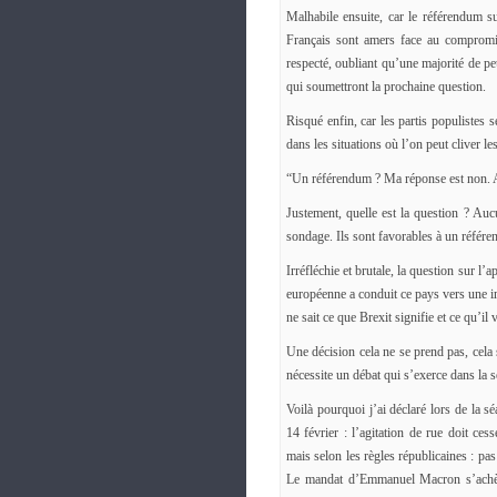
Malhabile ensuite, car le référendum su
Français sont amers face au compromis
respecté, oubliant qu’une majorité de peu
qui soumettront la prochaine question.
Risqué enfin, car les partis populistes s
dans les situations où l’on peut cliver le
“Un référendum ? Ma réponse est non. Au
Justement, quelle est la question ? Auc
sondage. Ils sont favorables à un référ
Irréfléchie et brutale, la question sur 
européenne a conduit ce pays vers une i
ne sait ce que Brexit signifie et ce qu’il
Une décision cela ne se prend pas, cela 
nécessite un débat qui s’exerce dans la s
Voilà pourquoi j’ai déclaré lors de la 
14 février : l’agitation de rue doit cess
mais selon les règles républicaines : p
Le mandat d’Emmanuel Macron s’achèv