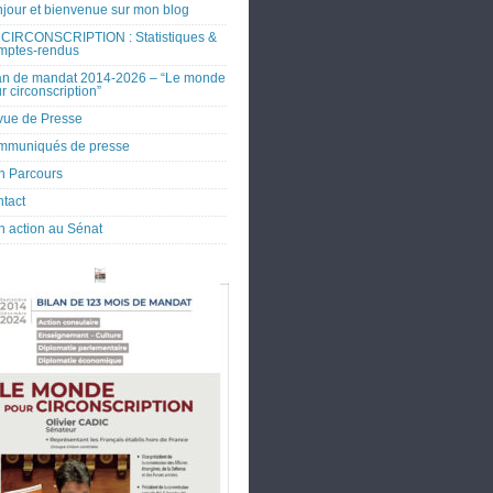
jour et bienvenue sur mon blog
CIRCONSCRIPTION : Statistiques &
mptes-rendus
an de mandat 2014-2026 – “Le monde
r circonscription”
ue de Presse
mmuniqués de presse
 Parcours
tact
 action au Sénat