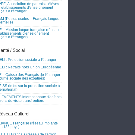
EE, Association de parents d'élèves
 établissements d'enseignement
nçais à l'étranger.
M (Petites écoles – Français langue
ernelle)
 – Mission laïque française (réseau
tablissements d'enseignement
nçais à l'étranger)
Santé / Social
LI : Protection sociale à l'étranger
LI : Retraite hors Union Européenne
 – Caisse des Français de l'étranger
curité sociale des expatriés)
ISS (infos sur la protection sociale à
nternational)
EVEMENTS internationaux d'enfants
droits de visite transfrontière
Réseau Culturel
IANCE Française (réseau implanté
s 133 pays)
TITUT Français (réseau de l'action