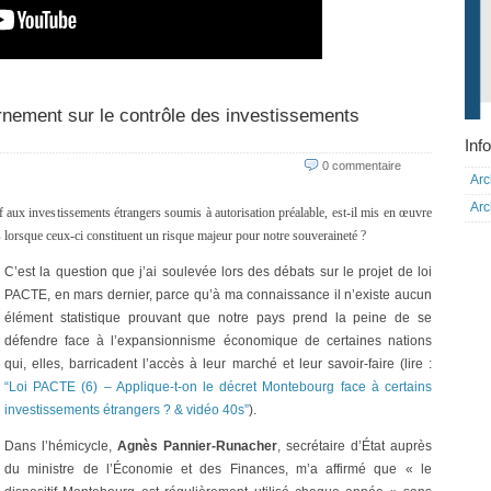
nement sur le contrôle des investissements
Info
0 commentaire
Arc
Arc
f aux investissements étrangers soumis à autorisation préalable, est-il mis en œuvre
s lorsque ceux-ci constituent un risque majeur pour notre souveraineté ?
C’est la question que j’ai soulevée lors des débats sur le projet de loi
PACTE, en mars dernier, parce qu’à ma connaissance il n’existe aucun
élément statistique prouvant que notre pays prend la peine de se
défendre face à l’expansionnisme économique de certaines nations
qui, elles, barricadent l’accès à leur marché et leur savoir-faire (lire :
“Loi PACTE (6) – Applique-t-on le décret Montebourg face à certains
investissements étrangers ? & vidéo 40s”
).
Dans l’hémicycle,
Agnès Pannier-Runacher
, secrétaire d’État auprès
du ministre de l’Économie et des Finances, m’a affirmé que « le