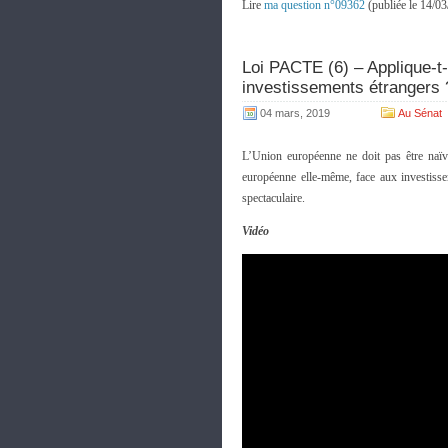
Lire
ma question n°09362
(publiée le 14/0
Loi PACTE (6) – Applique-t-
investissements étrangers 
04 mars, 2019
Au Sénat
L’Union européenne ne doit pas être naïv
européenne elle-même, face aux investisse
spectaculaire.
Vidéo