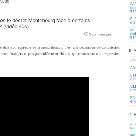
3/2019)
FAP
des
fra
FLA
on le décret Montebourg face à certains
mat
? (vidéo 40s)
MLF
d'é
0 commentaire
fra
e dans son approche de la mondialisation, c’est une déclaration de Commission
6. 
ments étrangers et plus particulièrement chinois, qui connaissent une progression
AME
AME
CFE
(sé
CLE
l'i
ENL
et 
7. 
ALL
dan
INS