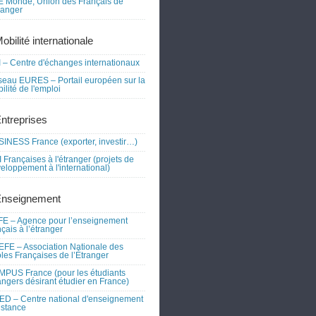
 Monde, Union des Français de
tranger
obilité internationale
 – Centre d'échanges internationaux
eau EURES – Portail européen sur la
ilité de l'emploi
Entreprises
INESS France (exporter, investir…)
 Françaises à l'étranger (projets de
eloppement à l'international)
Enseignement
E – Agence pour l’enseignement
nçais à l’étranger
FE – Association Nationale des
les Françaises de l’Étranger
PUS France (pour les étudiants
angers désirant étudier en France)
D – Centre national d'enseignement
istance