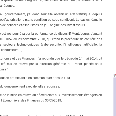
dispositif Montebourg est régulièrement utilisé chaque année » sans
sa réponse.
au gouvernement, j’ai donc souhaité obtenir un état statistique, depuis
 d’autorisations (sans condition ou sous condition). Le cas échéant, je
 de services et d’industries en jeu, origine des investisseurs…
objectives pour évaluer la performance du dispositif Montebourg, d’autant
° 2018-1057 du 29 novembre 2018, qui étend la procédure de contrôle des
secteurs technologiques (cybersécurité, l’intelligence artificielle, la
mi-conducteurs…).
’Économie et des Finances m’a répondu que le décret du 14 mai 2014, dit
t été mis en œuvre par la direction générale du Trésor, placée sous
nomie”.
re tout en promettant d’en communiquer dans le futur.
tion du gouvernement avec de telles réponses.
ique de la mise en œuvre du décret relatif aux investissements étrangers en
e l’Économie et des Finances du 30/05/2019.