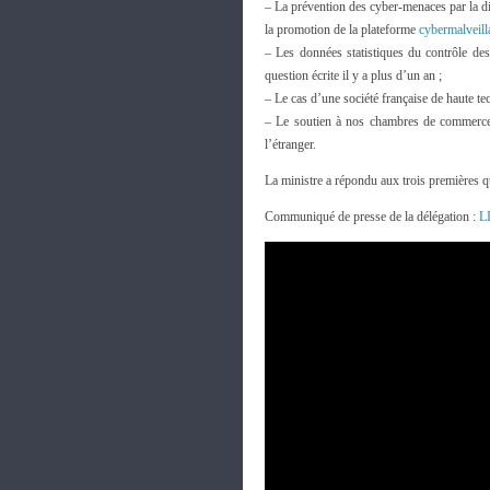
– La prévention des cyber-menaces par la di
la promotion de la plateforme
cybermalveill
– Les données statistiques du contrôle de
question écrite il y a plus d’un an ;
– Le cas d’une société française de haute te
– Le soutien à nos chambres de commerce à
l’étranger.
La ministre a répondu aux trois premières q
Communiqué de presse de la délégation :
L