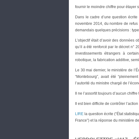
fournir le moindre chiffre pour étayer 
Dans le cadre d’une question écrite 
novembre 2014, du nombre de refus et
demandais quelques précisions : types
L’objectif était d’avoir des données 
qu’il a été renforcé par le décret n
investissements étrangers à certains 
robotique, la fabrication additive, se
Le 30 mai dernier, le ministère de l
“Montebourg”, avait été “pleinemen
l’autorité du ministre chargé de l’éco
Il ne l’assortit toujours d’aucun chiff
Il est bien difficile de contrôler l’ac
LIRE
la question écrite (“État statist
France”) et la réponse du ministère d