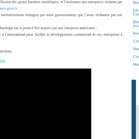
ffusion des gestes barrières numériques, et l’assistance aux entreprises victimes par
Bon
ance.gouv.fr
EN 
Co
s investissements étrangers par notre gouvernement, que j’avais réclamées par une
Bil
pou
chnologie sur le point d’être acquise par une entreprise américaine ;
Rev
 l’international pour faciliter le développement commercial de nos entreprises à
Co
Mon
uestions.
Con
IEN
Mon