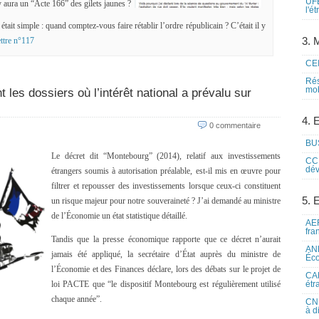
UFE
y aura un “Acte 166” des gilets jaunes ?
l'é
était simple : quand comptez-vous faire rétablir l’ordre républicain ? C’était il y
3. M
ttre n°117
CEI
Rés
mob
 les dossiers où l’intérêt national a prévalu sur
4. 
0 commentaire
BUS
Le décret dit “Montebourg” (2014), relatif aux investissements
CCI
dév
étrangers soumis à autorisation préalable, est-il mis en œuvre pour
filtrer et repousser des investissements lorsque ceux-ci constituent
5. 
un risque majeur pour notre souveraineté ? J’ai demandé au ministre
de l’Économie un état statistique détaillé.
AEF
fra
Tandis que la presse économique rapporte que ce décret n’aurait
ANE
jamais été appliqué, la secrétaire d’État auprès du ministre de
Éco
l’Économie et des Finances déclare, lors des débats sur le projet de
CAM
loi PACTE que “le dispositif Montebourg est régulièrement utilisé
étr
chaque année”.
CNE
à d