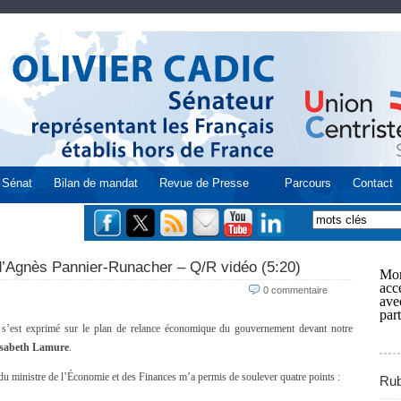
Sénat
Bilan de mandat
Revue de Presse
Parcours
Contact
 d’Agnès Pannier-Runacher – Q/R vidéo (5:20)
Mon
acce
0 commentaire
ave
part
s’est exprimé sur le plan de relance économique du gouvernement devant notre
isabeth Lamure
.
s du ministre de l’Économie et des Finances m’a permis de soulever quatre points :
Rub