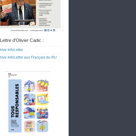
Lettre d’Olivier Cadic :
hive InfoLettre
hive InfoLettre aux Français du RU