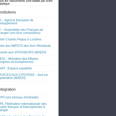
ous les classements sont établis par ordre
bétique :
nstitutions
 – Agence française de
veloppement
 – Assemblée des Français de
tranger (vos élus consulaires)
tre Charles Peguy à Londres
tre des IMPOTS des Non Résidents
nseils aux VOYAGEURS (MAEDI)
DI – Ministère des Affaires
angères et européennes
AT : Espace expatriés
RVICES AUX CITOYENS – tout sur
xpatriation (MAEDI)
ntégration
AT.com (réseau d'entraide)
FE, Fédération internationale des
ueils français et francophones à
tranger