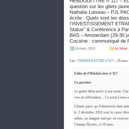
HEBDOLETTRE n°117 – ÉDIT
question sur les gilets j
Nathalie Loiseau – PJL PAC
écrite : Quels sont les dossi
l’INVESTISSEMENT ETRANG
Status” & Conférence à Par
BAS – Amsterdam (29-30 ja
Cocaïne : communiqué de P
19 mars, 2019
Au Sénat
Lire : l’
HEBDOLETTRE n°117
– 19 mars
Edito de l’HebdoLettre n°117
La question
Le grand débat arrive à son terme. Une
vers un référendum… Ce serait à mon sen
Gênant, parce qu’il demeurera dans notre
le 2 décembre 2018 sont la cause direc
même, on imagine mal que cet exercice d
Champs Élysées, ce 16 mars.