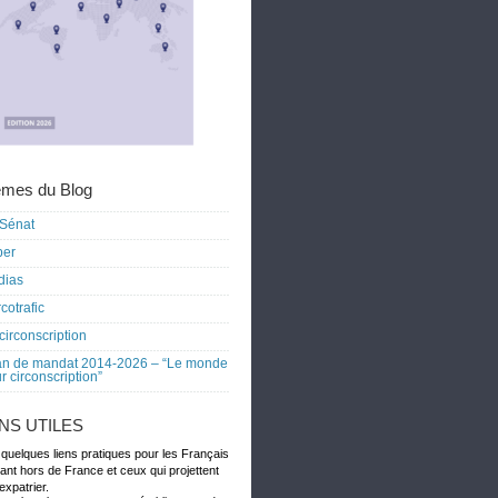
mes du Blog
Sénat
ber
dias
cotrafic
circonscription
an de mandat 2014-2026 – “Le monde
r circonscription”
ENS UTILES
 quelques liens pratiques pour les Français
dant hors de France et ceux qui projettent
expatrier.