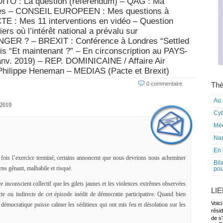
O : La question (référendum) – QAG : Ma
aunes – CONSEIL EUROPEEN : Mes questions à
TE : Mes 11 interventions en vidéo – Question
ers où l’intérêt national a prévalu sur
ER ? – BREXIT : Conférence à Londres “Settled
is “Et maintenant ?” – En circonscription au PAYS-
nv. 2019) – REP. DOMINICAINE / Affaire Air
hilippe Heneman – MEDIAS (Pacte et Brexit)
0 commentaire
Thè
Au 
 2019
Cy
Mé
Nar
En 
 fois l’exercice terminé, certains annoncent que nous devrions nous acheminer
Bil
s gênant, malhabile et risqué.
pou
 inconscient collectif que les gilets jaunes et les violences extrêmes observées
LI
te ou indirecte de cet épisode inédit de démocratie participative. Quand bien
Voici
émocratique puisse calmer les séditieux qui ont mis feu et désolation sur les
rési
de s'