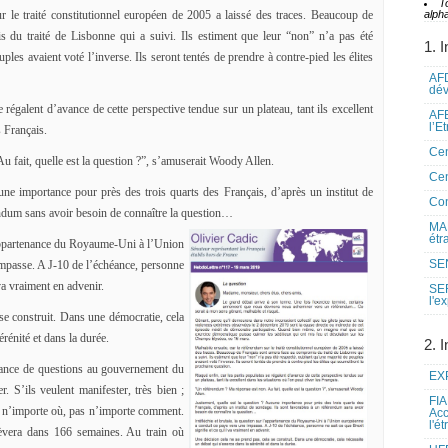
T
r le traité constitutionnel européen de 2005 a laissé des traces. Beaucoup de
alpha
 du traité de Lisbonne qui a suivi. Ils estiment que leur “non” n’a pas été
1. I
ples avaient voté l’inverse. Ils seront tentés de prendre à contre-pied les élites
AFD
dé
e régalent d’avance de cette perspective tendue sur un plateau, tant ils excellent
AFE
l’E
s Français.
Cen
 fait, quelle est la question ?”, s’amuserait Woody Allen.
Cen
une importance pour près des trois quarts des Français, d’après un institut de
Co
endum sans avoir besoin de connaître la question…
MAE
étr
l’appartenance du Royaume-Uni à l’Union
SEN
mpasse. A J-10 de l’échéance, personne
 va vraiment en advenir.
SE
l'e
se construit. Dans une démocratie, cela
érénité et dans la durée.
2. I
séance de questions au gouvernement du
EXP
er. S’ils veulent manifester, très bien ;
FIA
as n’importe où, pas n’importe comment.
Acc
l'é
era dans 166 semaines. Au train où