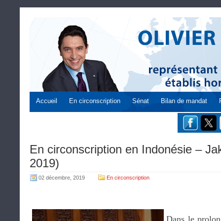
Accueil
En circonscription
Sénat
Bilan de mandat
En circonscription en Indonésie – Ja
2019)
02 décembre, 2019
En circonscription
Dans le prolo