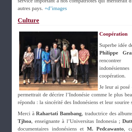
service important à nos compatriotes qui mériterait 
autres pays.
+d’images
Culture
Coopération
Superbe idée 
Philippe Gra
rencontrer
indonésiennes
coopération.
Je leur ai posé
permettrait de décrire l’Indonésie comme le plus be
répondu : la sincérité des Indonésiens et leur sourire
Merci à
Rahartati Bambang
, traductrice des album
Tjhoa
, enseignante à l’Universitas Indonesia ;
Dut
documentaires indonésiens et
M. Pedcawanto
, c