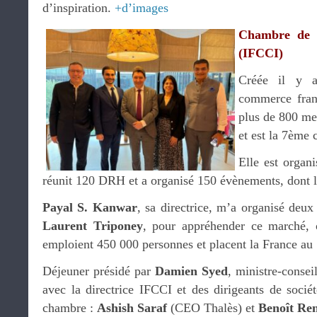
d’inspiration.
+d’images
Chambre de c
(IFCCI)
Créée il y 
commerce fran
plus de 800 me
et est la 7ème
Elle est organi
réunit 120 DRH et a organisé 150 évènements, dont
Payal S. Kanwar
, sa directrice, m’a organisé deu
Laurent Triponey
, pour appréhender ce marché, o
emploient 450 000 personnes et placent la France au 
Déjeuner présidé par
Damien Syed
, ministre-consei
avec la directrice IFCCI et des dirigeants de sociét
chambre :
Ashish Saraf
(CEO Thalès) et
Benoît Re