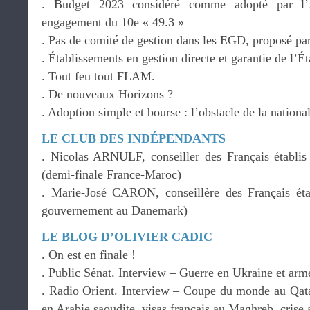
. Budget 2023 considéré comme adopté par l’A
engagement du 10e « 49.3 »
. Pas de comité de gestion dans les EGD, proposé pa
. Établissements en gestion directe et garantie de l’Ét
. Tout feu tout FLAM.
. De nouveaux Horizons ?
. Adoption simple et bourse : l’obstacle de la national
LE CLUB DES INDÉPENDANTS
. Nicolas ARNULF, conseiller des Français établis
(demi-finale France-Maroc)
. Marie-José CARON, conseillère des Français ét
gouvernement au Danemark)
LE BLOG D’OLIVIER CADIC
. On est en finale !
. Public Sénat. Interview – Guerre en Ukraine et arm
. Radio Orient. Interview – Coupe du monde au Qatar
en Arabie saoudite, visas français au Maghreb, crise 