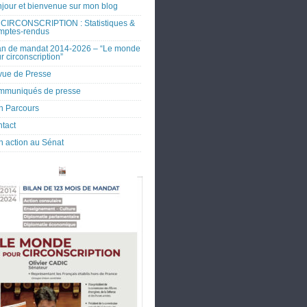
jour et bienvenue sur mon blog
CIRCONSCRIPTION : Statistiques &
mptes-rendus
an de mandat 2014-2026 – “Le monde
r circonscription”
ue de Presse
mmuniqués de presse
 Parcours
tact
 action au Sénat