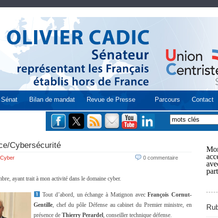
Sénat
Bilan de mandat
Revue de Presse
Parcours
Contact
ce/Cybersécurité
Mon
acce
Cyber
0 commentaire
ave
part
bre, ayant trait à mon activité dans le domaine cyber.
Tout d’abord, un échange à Matignon avec
François Cornut-
Gentille
, chef du pôle Défense au cabinet du Premier ministre, en
Rub
présence de
Thierry Perardel
, conseiller technique défense.