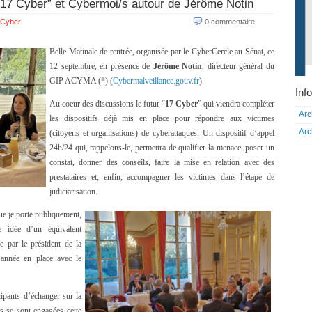
“17 Cyber” et Cybermoi/s autour de Jérôme Notin
Cyber
0 commentaire
Belle Matinale de rentrée, organisée par le CyberCercle au Sénat, ce
12 septembre, en présence de
Jérôme Notin
, directeur général du
GIP ACYMA (*) (
Cybermalveillance.gouv.fr
).
Info
Au coeur des discussions le futur “
17 Cyber
” qui viendra compléter
Arc
les dispositifs déjà mis en place pour répondre aux victimes
Arc
(citoyens et organisations) de cyberattaques. Un dispositif d’appel
24h/24 qui, rappelons-le, permettra de qualifier la menace, poser un
constat, donner des conseils, faire la mise en relation avec des
prestataires et, enfin, accompagner les victimes dans l’étape de
judiciarisation.
ue je porte publiquement,
e idée d’un équivalent
e par le président de la
 année en place avec le
cipants d’échanger sur la
es se sont engagées cette