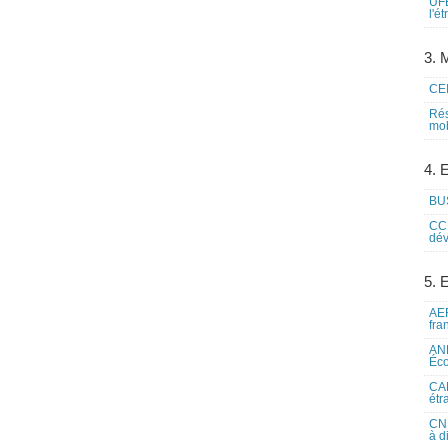
UFE
l'é
3. M
CEI
Rés
mob
4. 
BUS
CCI
dév
5. 
AEF
fra
ANE
Éco
CAM
étr
CNE
à d