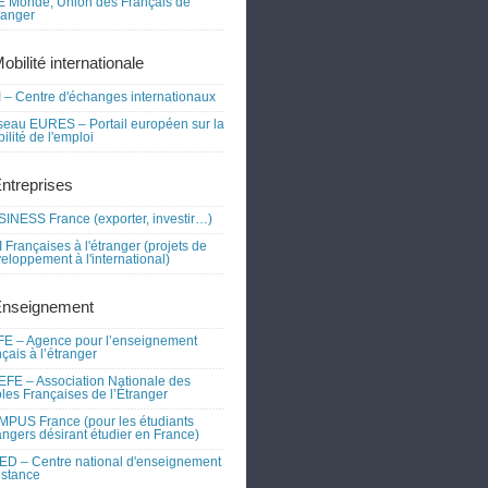
 Monde, Union des Français de
tranger
obilité internationale
 – Centre d'échanges internationaux
eau EURES – Portail européen sur la
ilité de l'emploi
Entreprises
INESS France (exporter, investir…)
 Françaises à l'étranger (projets de
eloppement à l'international)
Enseignement
E – Agence pour l’enseignement
nçais à l’étranger
FE – Association Nationale des
les Françaises de l’Étranger
PUS France (pour les étudiants
angers désirant étudier en France)
D – Centre national d'enseignement
istance