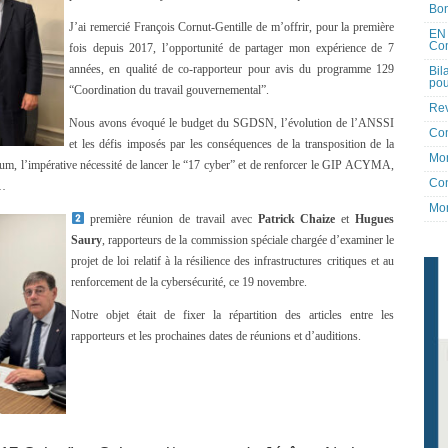
Bon
J’ai remercié François Cornut-Gentille de m’offrir, pour la première
EN 
Co
fois depuis 2017, l’opportunité de partager mon expérience de 7
années, en qualité de co-rapporteur pour avis du programme 129
Bil
pou
“Coordination du travail gouvernemental”.
Rev
Nous avons évoqué le budget du SGDSN, l’évolution de l’ANSSI
Co
et les défis imposés par les conséquences de la transposition de la
Mon
inum, l’impérative nécessité de lancer le “17 cyber” et de renforcer le GIP ACYMA,
Con
N…
Mon
première réunion de travail avec
Patrick Chaize
et
Hugues
Saury
, rapporteurs de la commission spéciale chargée d’examiner le
projet de loi relatif à la résilience des infrastructures critiques et au
renforcement de la cybersécurité, ce 19 novembre.
Notre objet était de fixer la répartition des articles entre les
rapporteurs et les prochaines dates de réunions et d’auditions.