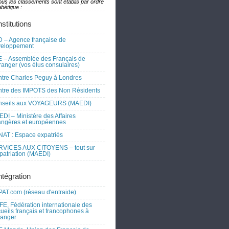
ous les classements sont établis par ordre
bétique :
nstitutions
 – Agence française de
veloppement
 – Assemblée des Français de
tranger (vos élus consulaires)
tre Charles Peguy à Londres
tre des IMPOTS des Non Résidents
nseils aux VOYAGEURS (MAEDI)
DI – Ministère des Affaires
angères et européennes
AT : Espace expatriés
RVICES AUX CITOYENS – tout sur
xpatriation (MAEDI)
ntégration
AT.com (réseau d'entraide)
FE, Fédération internationale des
ueils français et francophones à
tranger