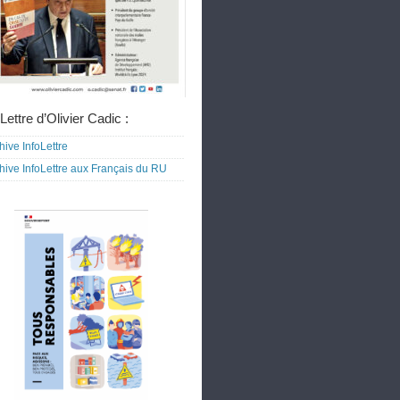
Lettre d’Olivier Cadic :
hive InfoLettre
hive InfoLettre aux Français du RU