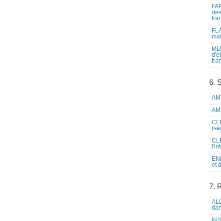
FAP
des
fra
FLA
mat
MLF
d'é
fra
6. 
AME
AME
CFE
(sé
CLE
l'i
ENL
et 
7. 
ALL
dan
INS