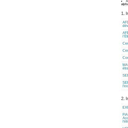
T
alpha
1. I
AFD
dé
AFE
l’E
Cen
Cen
Co
MAE
étr
SEN
SE
l'e
2. I
EXP
FIA
Acc
l'é