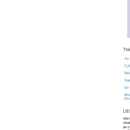
Thè
Au 
Cy
Mé
Nar
En 
Bil
pou
LI
Voici
rési
de s'