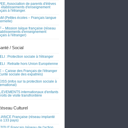
EE, Association de parents d'élèves
 établissements d'enseignement
nçais à l'étranger.
M (Petites écoles – Français langue
ernelle)
 – Mission laïque française (réseau
tablissements d'enseignement
nçais à l'étranger)
Santé / Social
LI : Protection sociale à l'étranger
LI : Retraite hors Union Européenne
 – Caisse des Français de l'étranger
curité sociale des expatriés)
ISS (infos sur la protection sociale à
nternational)
EVEMENTS internationaux d'enfants
droits de visite transfrontière
Réseau Culturel
IANCE Française (réseau implanté
s 133 pays)
TITUT Français (réseau de l'action