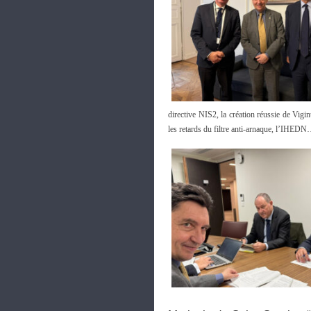
directive NIS2, la création réussie de Vig
les retards du filtre anti-arnaque, l’IHED