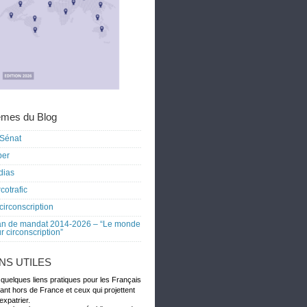
mes du Blog
Sénat
ber
dias
cotrafic
circonscription
an de mandat 2014-2026 – “Le monde
r circonscription”
ENS UTILES
 quelques liens pratiques pour les Français
dant hors de France et ceux qui projettent
expatrier.