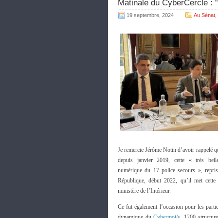
Matinale du CyberCercle : 
19 septembre, 2024
Au Sénat
,
Je remercie Jérôme Notin d’avoir rappelé q
depuis janvier 2019, cette « très bell
numérique du 17 police secours », repris
République, début 2022, qu’il met cette
ministère de l’Intérieur.
Ce fut également l’occasion pour les parti
dynamique du
Cybermoi/s
. 1200 structur