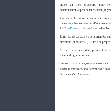
année, au mois d’octobre, pour re
sensibilisation auprès de leur réseau (#Cyb
L’accent a été mis en direction des entrepr
mémento présentant des cas d’attaques et d
PME.
+d’infos
sur le site Cybermalveillanc
Enfin, les discussions se sont orientées sur
attentions (et passions !). A lire à ce propos
Merci à
Bénédicte Pilliet
, présidente du 
l’action du gouvernement.
(*) Créé en 2017, le groupement d’intérêt public 
d’actes de cybermalveillance / prévenir les risques 
la création d’un observatoire.