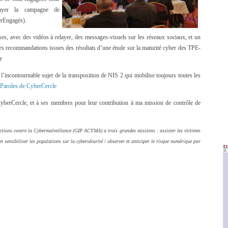
layer la campagne de
erEngagés).
ises, avec des vidéos à relayer, des messages-visuels sur les réseaux sociaux, et un
es recommandations issues des résultats d’une étude sur la maturité cyber des TPE-
e
 l’incontournable sujet de la transposition de NIS 2 qui mobilise toujours toutes les
Paroles de CyberCercle
CyberCercle, et à ses membres pour leur contribution à ma mission de contrôle de
Actions contre la Cybermalveillance (GIP ACYMA) a trois grandes missions : assister les victimes
et sensibiliser les populations sur la cybersécurité / observer et anticiper le risque numérique par