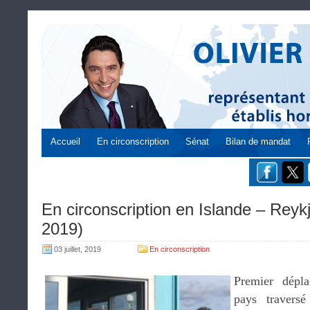
Accueil
En circonscription
Sénat
Bilan de mandat
En circonscription en Islande – Reykj
2019)
03 juillet, 2019
En circonscription
Premier dépl
pays travers