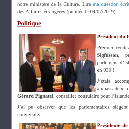
notre ministère de la Culture. Lire
ma question écri
des Affaires étrangères (publiée le 04/07/2019).
Politique
Président du 
Premier rend
Sigfússon
, pr
parlement d’I
en 930 !
J’étais acco
ambassadeur d
Gérard Pignatel
, conseiller consulaire pour l’Island
J’ai pu observer que les parlementaires siègen
conviviale.
Présidente de