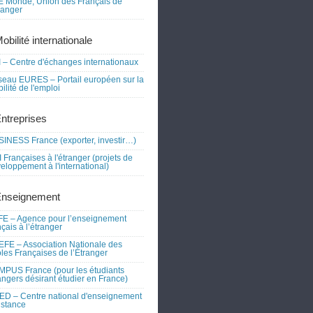
 Monde, Union des Français de
tranger
obilité internationale
 – Centre d'échanges internationaux
eau EURES – Portail européen sur la
ilité de l'emploi
Entreprises
INESS France (exporter, investir…)
 Françaises à l'étranger (projets de
eloppement à l'international)
Enseignement
E – Agence pour l’enseignement
nçais à l’étranger
FE – Association Nationale des
les Françaises de l’Étranger
PUS France (pour les étudiants
angers désirant étudier en France)
D – Centre national d'enseignement
istance