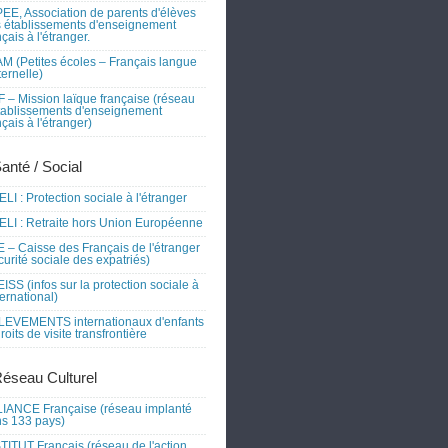
EE, Association de parents d'élèves
 établissements d'enseignement
nçais à l'étranger.
M (Petites écoles – Français langue
ernelle)
 – Mission laïque française (réseau
tablissements d'enseignement
nçais à l'étranger)
Santé / Social
LI : Protection sociale à l'étranger
LI : Retraite hors Union Européenne
 – Caisse des Français de l'étranger
curité sociale des expatriés)
ISS (infos sur la protection sociale à
nternational)
EVEMENTS internationaux d'enfants
droits de visite transfrontière
Réseau Culturel
IANCE Française (réseau implanté
s 133 pays)
TITUT Français (réseau de l'action