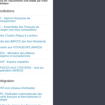
ous les classements sont établis par ordre
bétique :
nstitutions
 – Agence française de
veloppement
 – Assemblée des Français de
tranger (vos élus consulaires)
tre Charles Peguy à Londres
tre des IMPOTS des Non Résidents
nseils aux VOYAGEURS (MAEDI)
DI – Ministère des Affaires
angères et européennes
AT : Espace expatriés
RVICES AUX CITOYENS – tout sur
xpatriation (MAEDI)
ntégration
AT.com (réseau d'entraide)
FE, Fédération internationale des
ueils français et francophones à
tranger