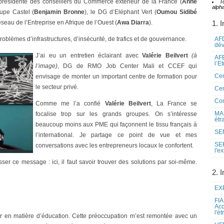
e-présidente des conseillers du Commerce extérieur de la France (
Anne
T
alpha
upe Castel (
Benjamin Bronne
), le DG d’Eléphant Vert (
Oumou Sidibé
seau de l’Entreprise en Afrique de l’Ouest (
Awa Diarra
).
1. I
blèmes d’infrastructures, d’insécurité, de trafics et de gouvernance.
AFD
dé
J’ai eu un entretien éclairant avec
Valérie Beilvert
(à
AFE
l’E
l’image)
, DG de RMO Job Center Mali et CCEF qui
Cen
envisage de monter un important centre de formation pour
le secteur privé.
Cen
Co
Comme me l’a confié
Valérie Beilvert
, La France se
MAE
focalise trop sur les grands groupes. On s’intéresse
étr
beaucoup moins aux PME qui façonnent le tissu français à
SEN
l’international. Je partage ce point de vue et mes
SE
conversations avec les entrepreneurs locaux le confortent.
l'e
sser ce message : ici, il faut savoir trouver des solutions par soi-même.
2. I
EXP
FIA
Acc
l'é
ver en matière d’éducation. Cette préoccupation m’est remontée avec un