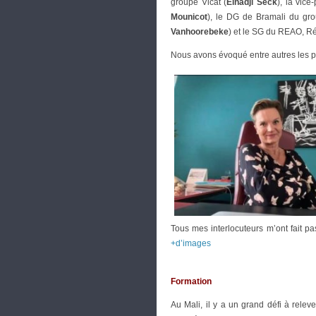
groupe Vicat (
Elhadji Seck
), la vic
Mounicot
), le DG de Bramali du gro
Vanhoorebeke
) et le SG du REAO, Ré
Nous avons évoqué entre autres les pro
Tous mes interlocuteurs m’ont fait pa
+d’images
Formation
Au Mali, il y a un grand défi à rele