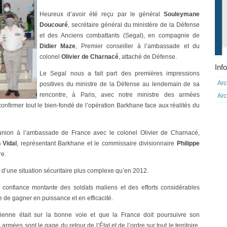
Heureux d’avoir été reçu par le général
Souleymane
Doucouré
, secrétaire général du ministère de la Défense
et des Anciens combattants (Segal), en compagnie de
Didier Maze
, Premier conseiller à l’ambassade et du
colonel
Olivier de Charnacé
, attaché de Défense.
Info
Le Segal nous a fait part des premières impressions
Arc
positives du ministre de la Défense au lendemain de sa
rencontre, à Paris, avec notre ministre des armées
Arc
confirmer tout le bien-fondé de l’opération Barkhane face aux réalités du
union à l’ambassade de France avec le colonel Olivier de Charnacé,
 Vidal
, représentant Barkhane et le commissaire divisionnaire
Philippe
re.
on d’une situation sécuritaire plus complexe qu’en 2012.
e confiance montante des soldats maliens et des efforts considérables
 de gagner en puissance et en efficacité.
ienne était sur la bonne voie et que la France doit poursuivre son
mées sont le gage du retour de l’État et de l’ordre sur tout le territoire.