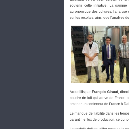
soutenir cette initiative. La gamme
agronomique des cultures, l’analyse d
sur les récoltes, ainsi que l’analyse d
Accueillis par
François Giraud
, dire
poudre de lait qui arrive de France o
amener un conteneur de France à Daka
Le manque de fiabilité dans les temp
garantir le flux de production, ce qui p