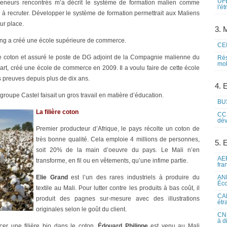
UFE
reneurs rencontrés m’a décrit le système de formation malien comme
l'é
e à recruter. Développer le système de formation permettrait aux Maliens
ur place.
3. M
g a créé une école supérieure de commerce.
CEI
 le coton et assuré le poste de DG adjoint de la Compagnie malienne du
Rés
mob
art, créé une école de commerce en 2009. Il a voulu faire de cette école
es preuves depuis plus de dix ans.
4. 
groupe Castel faisait un gros travail en matière d’éducation.
BUS
La filière coton
CCI
dév
Premier producteur d’Afrique, le pays récolte un coton de
très bonne qualité. Cela emploie 4 millions de personnes,
5. 
soit 20% de la main d’oeuvre du pays. Le Mali n’en
AEF
transforme, en fil ou en vêtements, qu’une infime partie.
fra
Elie Grand
est l’un des rares industriels à produire du
ANE
Éco
textile au Mali. Pour lutter contre les produits à bas coût, il
CAM
produit des pagnes sur-mesure avec des illustrations
étr
originales selon le goût du client.
CNE
à d
cer une filière bio dans le coton.
Édouard Philippe
est venu au Mali