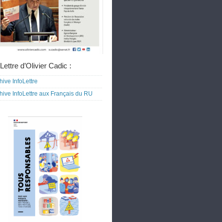
Lettre d’Olivier Cadic :
hive InfoLettre
hive InfoLettre aux Français du RU