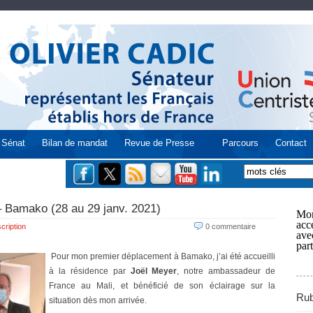
Sénat
Bilan de mandat
Revue de Presse
Parcours
Contact
 – Bamako (28 au 29 janv. 2021)
Mon
acce
cription
0 commentaire
ave
part
Pour mon premier déplacement à Bamako, j’ai été accueilli
à la résidence par
Joël Meyer
, notre ambassadeur de
France au Mali, et bénéficié de son éclairage sur la
Rub
situation dès mon arrivée.