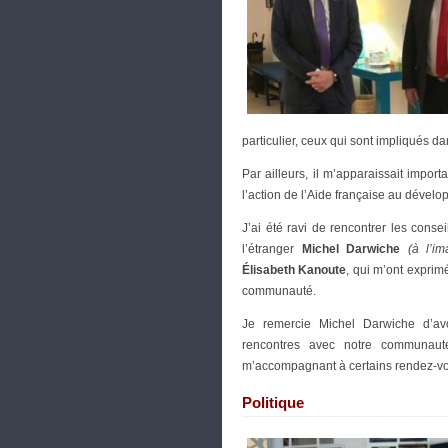
particulier, ceux qui sont impliqués 
Par ailleurs, il m’apparaissait import
l’action de l’Aide française au dével
J’ai été ravi de rencontrer les conse
l’étranger
Michel Darwiche
(à l’im
Élisabeth Kanoute
, qui m’ont exprimé
communauté.
Je remercie Michel Darwiche d’av
rencontres avec notre communauté 
m’accompagnant à certains rendez-v
Politique