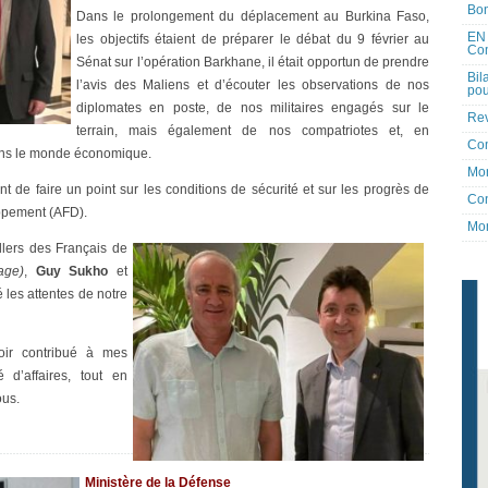
Bon
Dans le prolongement du déplacement au Burkina Faso,
EN 
les objectifs étaient de préparer le débat du 9 février au
Co
Sénat sur l’opération Barkhane, il était opportun de prendre
Bil
l’avis des Maliens et d’écouter les observations de nos
pou
diplomates en poste, de nos militaires engagés sur le
Rev
terrain, mais également de nos compatriotes et, en
Co
dans le monde économique.
Mon
ant de faire un point sur les conditions de sécurité et sur les progrès de
Con
oppement (AFD).
Mon
illers des Français de
age)
,
Guy Sukho
et
 les attentes de notre
oir contribué à mes
d’affaires, tout en
ous.
Ministère de la Défense