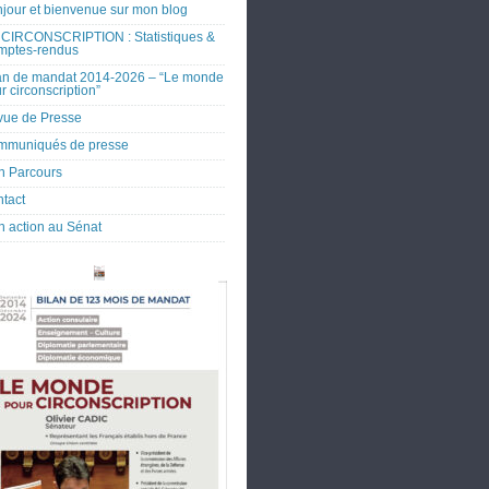
jour et bienvenue sur mon blog
CIRCONSCRIPTION : Statistiques &
mptes-rendus
an de mandat 2014-2026 – “Le monde
r circonscription”
ue de Presse
mmuniqués de presse
 Parcours
tact
 action au Sénat