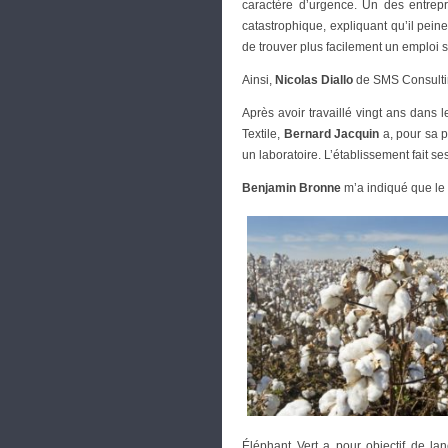
caractère d’urgence. Un des entrep
catastrophique, expliquant qu’il pein
de trouver plus facilement un emploi s
Ainsi,
Nicolas Diallo
de SMS Consultin
Après avoir travaillé vingt ans dans
Textile,
Bernard Jacquin
a, pour sa p
un laboratoire. L’établissement fait s
Benjamin Bronne
m’a indiqué que le 
Éléphant Vert a pour objectif de lan