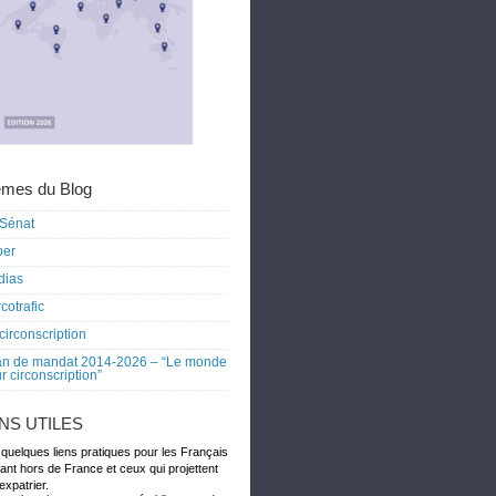
mes du Blog
Sénat
ber
dias
cotrafic
circonscription
an de mandat 2014-2026 – “Le monde
r circonscription”
ENS UTILES
 quelques liens pratiques pour les Français
dant hors de France et ceux qui projettent
expatrier.