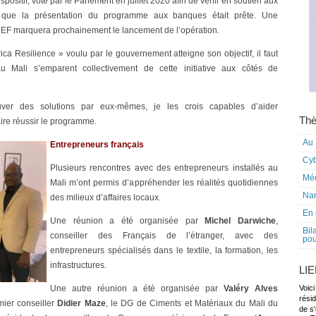
ositif, voté par le Parlement en juillet 2020 afin de venir en soutien aux
é que la présentation du programme aux banques était prête. Une
CEF marquera prochainement le lancement de l’opération.
a Resilience » voulu par le gouvernement atteigne son objectif, il faut
u Mali s’emparent collectivement de cette initiative aux côtés de
ouver des solutions par eux-mêmes, je les crois capables d’aider
Thè
aire réussir le programme.
Au 
Entrepreneurs français
Cy
Plusieurs rencontres avec des entrepreneurs installés au
Mé
Mali m’ont permis d’appréhender les réalités quotidiennes
Nar
des milieux d’affaires locaux.
En 
Une réunion a été organisée par
Michel Darwiche
,
Bil
conseiller des Français de l’étranger, avec des
pou
entrepreneurs spécialisés dans le textile, la formation, les
infrastructures.
LI
Une autre réunion a été organisée par
Valéry Alves
Voici
rési
mier conseiller
Didier Maze
, le DG de Ciments et Matériaux du Mali du
de s'