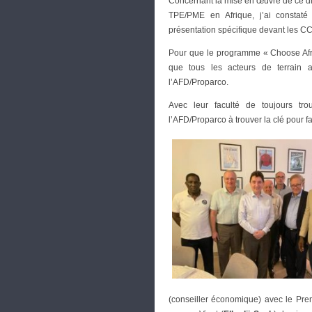
Concernant la mise en œuvre de ce disp
TPE/PME en Afrique, j’ai constat
présentation spécifique devant les C
Pour que le programme « Choose Afric
que tous les acteurs de terrain a
l’AFD/Proparco.
Avec leur faculté de toujours tr
l’AFD/Proparco à trouver la clé pour f
(conseiller économique) avec le Pre