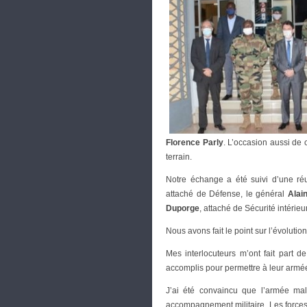
Florence Parly
. L’occasion aussi de 
terrain.
Notre échange a été suivi d’une ré
attaché de Défense, le général
Alain
Duporge
, attaché de Sécurité intérieu
Nous avons fait le point sur l’évoluti
Mes interlocuteurs m’ont fait part d
accomplis pour permettre à leur armée
J’ai été convaincu que l’armée mal
accompagnement militaire. Les forces ar