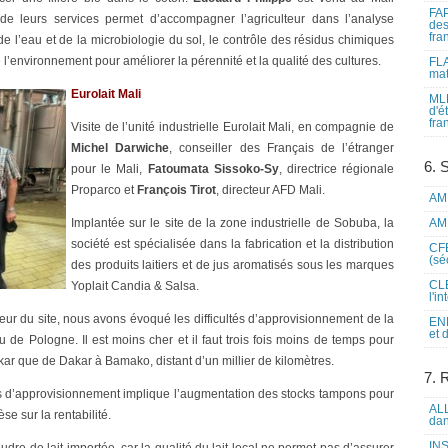
FAP
 de leurs services permet d’accompagner l’agriculteur dans l’analyse
des
fra
e l’eau et de la microbiologie du sol, le contrôle des résidus chimiques
e l’environnement pour améliorer la pérennité et la qualité des cultures.
FLA
mat
Eurolait Mali
MLF
d'é
fra
Visite de l’unité industrielle Eurolait Mali, en compagnie de
Michel Darwiche
, conseiller des Français de l’étranger
6. 
pour le Mali,
Fatoumata Sissoko-Sy
, directrice régionale
Proparco et
François Tirot
, directeur AFD Mali.
AME
Implantée sur le site de la zone industrielle de Sobuba, la
AME
société est spécialisée dans la fabrication et la distribution
CFE
(sé
des produits laitiers et de jus aromatisés sous les marques
CLE
Yoplait Candia & Salsa.
l'i
cteur du site, nous avons évoqué les difficultés d’approvisionnement de la
ENL
et 
u de Pologne. Il est moins cher et il faut trois fois moins de temps pour
r que de Dakar à Bamako, distant d’un millier de kilomètres.
7. 
s d’approvisionnement implique l’augmentation des stocks tampons pour
ALL
èse sur la rentabilité.
dan
INS