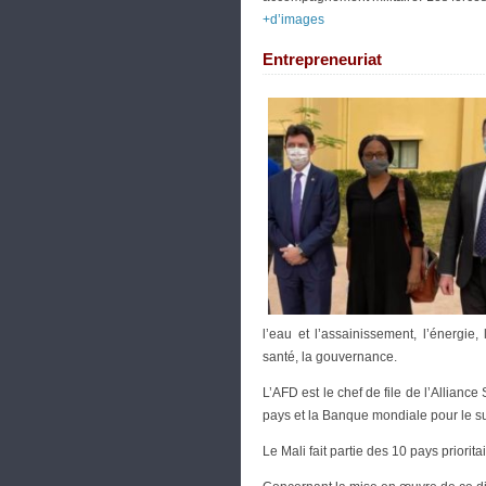
+d’images
Entrepreneuriat
l’eau et l’assainissement, l’énergie,
santé, la gouvernance.
L’AFD est le chef de file de l’Allianc
pays et la Banque mondiale pour le s
Le Mali fait partie des 10 pays prior