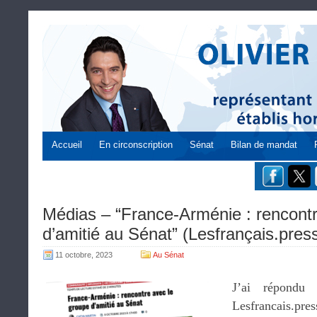
Accueil
En circonscription
Sénat
Bilan de mandat
Médias – “France-Arménie : rencontr
d’amitié au Sénat” (Lesfrançais.pres
11 octobre, 2023
Au Sénat
J’ai répondu
Lesfrancais.pre