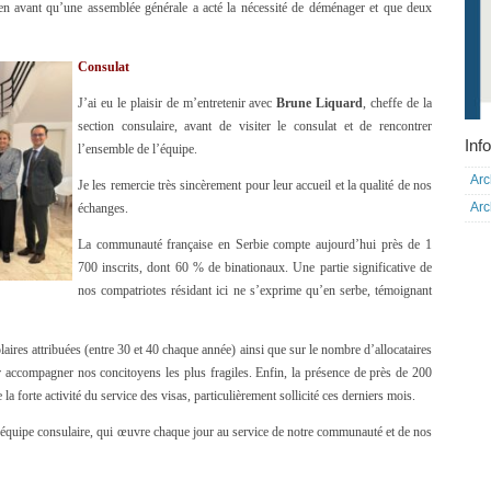
t en avant qu’une assemblée générale a acté la nécessité de déménager et que deux
Consulat
J’ai eu le plaisir de m’entretenir avec
Brune Liquard
, cheffe de la
section consulaire, avant de visiter le consulat et de rencontrer
Info
l’ensemble de l’équipe.
Arc
Je les remercie très sincèrement pour leur accueil et la qualité de nos
Arc
échanges.
La communauté française en Serbie compte aujourd’hui près de 1
700 inscrits, dont 60 % de binationaux. Une partie significative de
nos compatriotes résidant ici ne s’exprime qu’en serbe, témoignant
laires attribuées (entre 30 et 40 chaque année) ainsi que sur le nombre d’allocataires
ur accompagner nos concitoyens les plus fragiles. Enfin, la présence de près de 200
la forte activité du service des visas, particulièrement sollicité ces derniers mois.
l’équipe consulaire, qui œuvre chaque jour au service de notre communauté et de nos