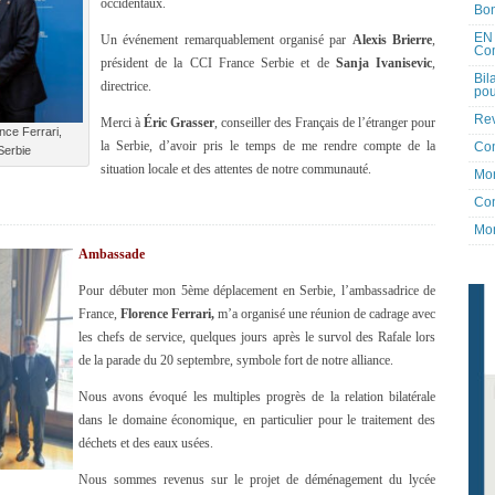
occidentaux.
Bon
EN 
Un événement remarquablement organisé par
Alexis Brierre
,
Co
président de la CCI France Serbie et de
Sanja Ivanisevic
,
Bil
directrice.
pou
Rev
Merci à
Éric Grasser
, conseiller des Français de l’étranger pour
nce Ferrari,
la Serbie, d’avoir pris le temps de me rendre compte de la
Co
Serbie
situation locale et des attentes de notre communauté.
Mon
Con
Mon
Ambassade
Pour débuter mon 5ème déplacement en Serbie, l’ambassadrice de
France,
Florence Ferrari,
m’a organisé une réunion de cadrage avec
les chefs de service, quelques jours après le survol des Rafale lors
de la parade du 20 septembre, symbole fort de notre alliance.
Nous avons évoqué les multiples progrès de la relation bilatérale
dans le domaine économique, en particulier pour le traitement des
déchets et des eaux usées.
Nous sommes revenus sur le projet de déménagement du lycée