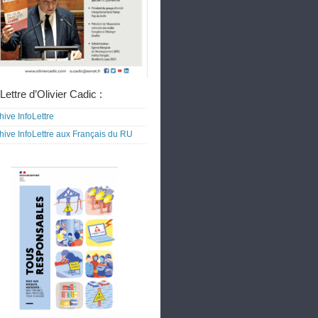
Lettre d’Olivier Cadic :
hive InfoLettre
hive InfoLettre aux Français du RU