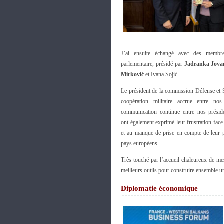
J’ai ensuite échangé avec des membr
parlementaire, présidé par
Jadranka Jova
Mirković
et Ivana Sojić.
Le président de la commission Défense et Sé
coopération militaire accrue entre n
communication continue entre nos préside
ont également exprimé leur frustration face
et au manque de prise en compte de leur p
pays européens.
Très touché par l’accueil chaleureux de mes
meilleurs outils pour construire ensemble un
Diplomatie économique