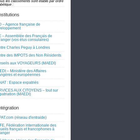
ous les classements sont établis par ordre
bétique :
nstitutions
 – Agence française de
veloppement
 – Assemblée des Français de
tranger (vos élus consulaires)
tre Charles Peguy à Londres
tre des IMPOTS des Non Résidents
nseils aux VOYAGEURS (MAEDI)
DI – Ministère des Affaires
angères et européennes
AT : Espace expatriés
RVICES AUX CITOYENS – tout sur
xpatriation (MAEDI)
ntégration
AT.com (réseau d'entraide)
FE, Fédération internationale des
ueils français et francophones à
tranger