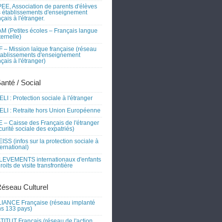
EE, Association de parents d'élèves
 établissements d'enseignement
nçais à l'étranger.
M (Petites écoles – Français langue
ernelle)
 – Mission laïque française (réseau
tablissements d'enseignement
nçais à l'étranger)
Santé / Social
LI : Protection sociale à l'étranger
LI : Retraite hors Union Européenne
 – Caisse des Français de l'étranger
curité sociale des expatriés)
ISS (infos sur la protection sociale à
nternational)
EVEMENTS internationaux d'enfants
droits de visite transfrontière
Réseau Culturel
IANCE Française (réseau implanté
s 133 pays)
TITUT Français (réseau de l'action