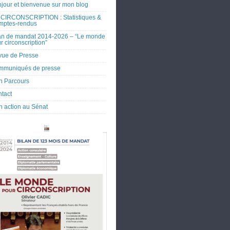
jour et bienvenue sur mon blog
CIRCONSCRIPTION : Statistiques &
mptes-rendus
an de mandat 2014-2026 – “Le monde
r circonscription”
ue de Presse
mmuniqués de presse
 Parcours
tact
 action au Sénat