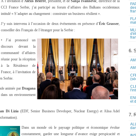
À l’invitation d’
Alexis Brierre
, président, et de
Sanja Ivanisevic
, directrice de la
FAP
CCI France Serbie, j’ai participé au forum d’affaires des Balkans occidentaux
des
fra
intitulé « S’adapter au changement : construire un business résilient ».
FLA
mat
J’y suis intervenu à l’occasion de deux événements en présence d’
Éric Grasser
,
conseiller des Français de l’étranger pour la Serbie :
MLF
d'é
fra
• J’ai prononcé un
discours devant la
6. 
communauté d’affaires
réunie pour la réception
AME
à la Résidence de
AME
France, à l’invitation de
CFE
en Serbie.
(sé
CLE
ronde animée par
Dragana
l'i
és dans un environnement
ENL
et 
ian Di Lizia
(EDF, Senior Business Developer, Nuclear Energy) et Alisa Adel
7. 
nsformation).
ALL
Dans un monde où le paysage politique et économique évolue
dan
constamment, garder une longueur d’avance exige perspicacité et
INS