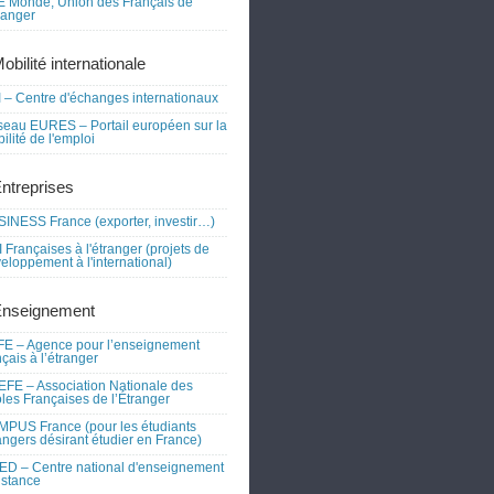
 Monde, Union des Français de
tranger
obilité internationale
 – Centre d'échanges internationaux
eau EURES – Portail européen sur la
ilité de l'emploi
Entreprises
INESS France (exporter, investir…)
 Françaises à l'étranger (projets de
eloppement à l'international)
Enseignement
E – Agence pour l’enseignement
nçais à l’étranger
FE – Association Nationale des
les Françaises de l’Étranger
PUS France (pour les étudiants
angers désirant étudier en France)
D – Centre national d'enseignement
istance