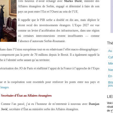
Très heureux d’avoir échangé avec
Marko Đurić
, ministre des
Affaires étrangères de Serbie, engagé et déterminé à faire de son
pays un pont entre l’Est et l’Ouest au sein de l’UE.
Il rappelle que le PIB serbe a doublé en dix ans, mais déplore le
récent recul des investissements étrangers. L’Expo 2027 est vue
comme un levier d’accélération des infrastructures, dans une région
où certaines interconnexions restent insuffisantes — comme
l’absence d’autoroute Serbie-Roumanie.
Thè
alkans dans l’Union européenne tout en en relativisant l’effet macro-démographique :
Au 
 compensent pas la perte de 70 millions depuis le Brexit. Il a également rappelé la
Cy
e à l’identité serbe autant qu’au territoire.
Mé
a sécurisation des JO de Paris et réaffirmé l’appui de la France à l’approche de l’Expo
Nar
En 
gue et la coopération sont essentiels pour renforcer les ponts entre nos pays et
Bil
pou
’images
Secrétaire d’État au Affaires étrangères
LI
Voici
Comme l’an passé, j’ai eu l’honneur de m’entretenir à nouveau avec
Damjan
rési
Jović
, secrétaire d’État au ministère serbe des Affaires étrangères.
de s'