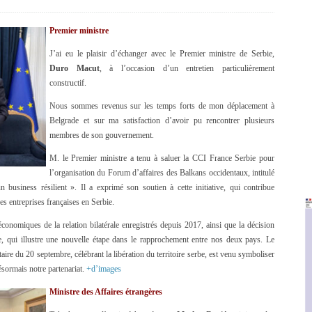
Premier ministre
J’ai eu le plaisir d’échanger avec le Premier ministre de Serbie,
Duro Macut
, à l’occasion d’un entretien particulièrement
constructif.
Nous sommes revenus sur les temps forts de mon déplacement à
Belgrade et sur ma satisfaction d’avoir pu rencontrer plusieurs
membres de son gouvernement.
M. le Premier ministre a tenu à saluer la CCI France Serbie pour
l’organisation du Forum d’affaires des Balkans occidentaux, intitulé
 business résilient ». Il a exprimé son soutien à cette initiative, qui contribue
es entreprises françaises en Serbie.
nomiques de la relation bilatérale enregistrés depuis 2017, ainsi que la décision
ie, qui illustre une nouvelle étape dans le rapprochement entre nos deux pays. Le
taire du 20 septembre, célébrant la libération du territoire serbe, est venu symboliser
désormais notre partenariat.
+d’images
Ministre des Affaires étrangères