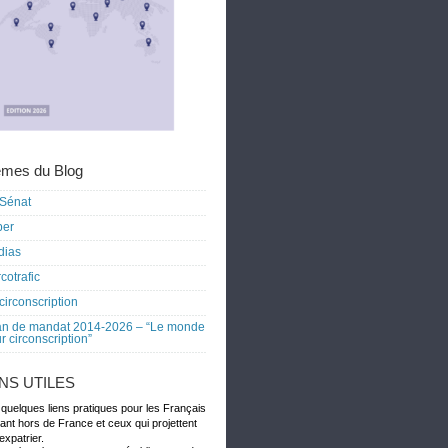
mes du Blog
Sénat
ber
dias
cotrafic
circonscription
an de mandat 2014-2026 – “Le monde
r circonscription”
ENS UTILES
 quelques liens pratiques pour les Français
dant hors de France et ceux qui projettent
expatrier.