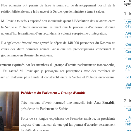
T
alpha
Nos échanges ont permis de faire le point sur le développement positif de la
relation bilatérale entre la France et la Serbie, que le ministre a tenu à saluer.
1. I
M. Jović a toutefois exprimé son inquiétude quant à l’évolution des relations entre
AFD
dé
la Serbie et l’Union européenne, estimant que le processus d’adhésion donnait
aujourd’hui le sentiment d’un recul dans la volonté européenne d’intégration.
AFE
l’E
Il a également évoqué avec gravité le départ de 148 000 personnes du Kosovo au
Cen
cours des deux dernières années, ainsi que ses préoccupations concernant la
Cen
gouvernance en Bosnie-Herzégovine.
Co
cemment exprimés par les membres du groupe d’amitié parlementaire franco-serbe,
MAE
étr
. J’ai assuré M. Jović que je partagerai ces perceptions avec des membres de
iser un dialogue plus fluide et constructif entre la Serbie et l’Union européenne.
SEN
SE
l'e
Présidente du Parlement – Groupe d’amitié
2. I
Très heureux d’avoir retrouvé une nouvelle fois
Ana Brnabić
,
présidente du Parlement de Serbie.
EXP
FIA
Forte de sa longue expérience de Première ministre, la présidente
Acc
l'é
dispose d’une hauteur de vue qui lui permet d’aborder sereinement
les défis de son pays.