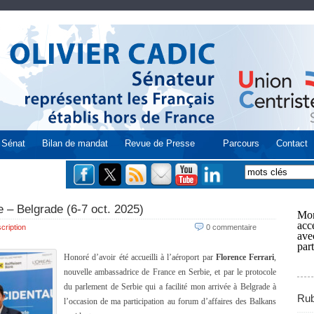
Sénat
Bilan de mandat
Revue de Presse
Parcours
Contact
e – Belgrade (6-7 oct. 2025)
Mon
acce
cription
0 commentaire
ave
part
Honoré d’avoir été accueilli à l’aéroport par
Florence Ferrari
,
nouvelle ambassadrice de France en Serbie, et par le protocole
du parlement de Serbie qui a facilité mon arrivée à Belgrade à
Rub
l’occasion de ma participation au forum d’affaires des Balkans