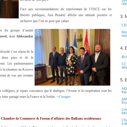
UFE
l'é
Face aux recommandations du représentant de l’OSCE sur les
libertés publiques, Ana Brnabić affiche une attitude positive et
3. M
inclusive que l’on ne peut que saluer.
CEI
es du groupe d’amitié
Rés
mob
nović
, dont
Aleksandar
4. 
curité s’est réjoui de la
BUS
os deux pays et de la
nts. Les parlementaires
CCI
dév
 à la situation au Kosovo
oint de vue par certains
5. 
AEF
 collègues, je repars convaincu que le dialogue, l’écoute et la coopération sont les
fra
 futur partagé entre la France et la Serbie.
+d’images
ANE
Éco
CAM
étr
Chambre de Commerce & Forum d’affaires des Balkans occidentaux
CNE
à d