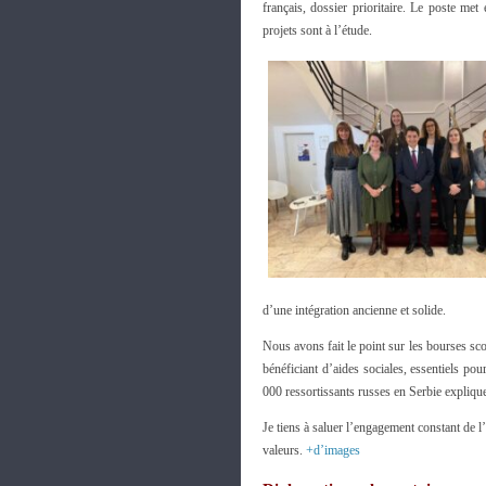
français, dossier prioritaire. Le poste me
projets sont à l’étude.
d’une intégration ancienne et solide.
Nous avons fait le point sur les bourses sco
bénéficiant d’aides sociales, essentiels po
000 ressortissants russes en Serbie explique 
Je tiens à saluer l’engagement constant de 
valeurs.
+d’images