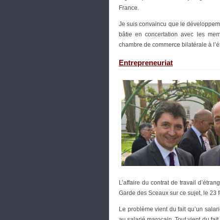
France.
Je suis convaincu que le développem
bâtie en concertation avec les me
chambre de commerce bilatérale à l’
Entrepreneuriat
L’affaire du contrat de travail d’étra
Garde des Sceaux sur ce sujet, le 23 fé
Le problème vient du fait qu’un salari
au salarié marocain. Tout vient du fait