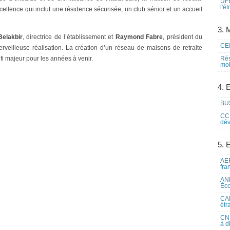
UFE
l'é
cellence qui inclut une résidence sécurisée, un club sénior et un accueil
3. M
Belakbir
, directrice de l’établissement et
Raymond Fabre
, président du
CEI
erveilleuse réalisation. La création d’un réseau de maisons de retraite
éfi majeur pour les années à venir.
Rés
mob
4. 
BUS
CCI
dév
5. 
AEF
fra
ANE
Éco
CAM
étr
CNE
à d