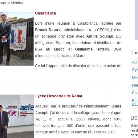
dans la Médina.
Casablanca
Lors d’une réunion à Casablanca facilitée par
Franck Dautria
, administrateur à la CFCIM, j’ai eu
un échange privilégié avec
Amine Souhail
, DG
délégué de Sopriam, importateur et distributeur de
PSA au Maroc et
Guillaume Hotelin
, DGA
Thè
d’industriels français au Maroc.
Au 
Ce fut l’opportunité de discuter de la future usine de
Cy
Mé
Nar
En 
Lycée Descartes de Rabat
Bil
pou
Accueilli par le proviseur de l’établissement,
Gilles
Joseph
, j’ai découvert le collège-lycée, homologué
LI
AEFE, qui accueille 2500 élèves, dont 48%
d’élèves français. 500 d’entre eux passent le bac
Voici
rési
chaque année avec un taux de réussite de 98%.
de s'