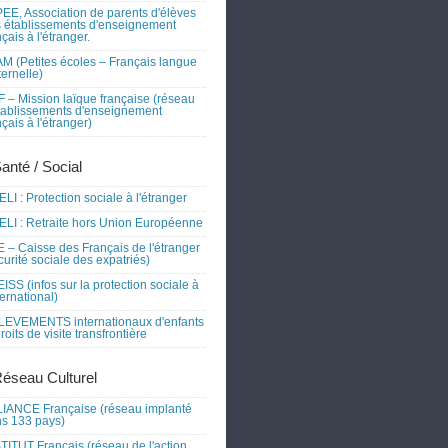
EE, Association de parents d'élèves
 établissements d'enseignement
nçais à l'étranger.
M (Petites écoles – Français langue
ernelle)
 – Mission laïque française (réseau
tablissements d'enseignement
nçais à l'étranger)
Santé / Social
LI : Protection sociale à l'étranger
LI : Retraite hors Union Européenne
 – Caisse des Français de l'étranger
curité sociale des expatriés)
ISS (infos sur la protection sociale à
nternational)
EVEMENTS internationaux d'enfants
droits de visite transfrontière
Réseau Culturel
IANCE Française (réseau implanté
s 133 pays)
TITUT Français (réseau de l'action