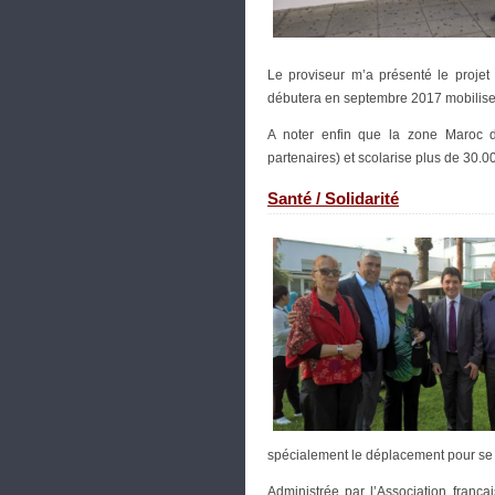
Le proviseur m’a présenté le projet
débutera en septembre 2017 mobilise 
A noter enfin que la zone Maroc d
partenaires) et scolarise plus de 30.0
Santé / Solidarité
spécialement le déplacement pour se 
Administrée par l’Association frança