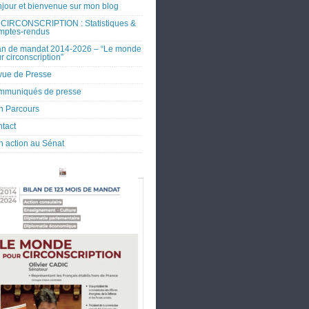
jour et bienvenue sur mon blog
CIRCONSCRIPTION : Statistiques &
mptes-rendus
an de mandat 2014-2026 – “Le monde
r circonscription”
ue de Presse
mmuniqués de presse
 Parcours
tact
 action au Sénat