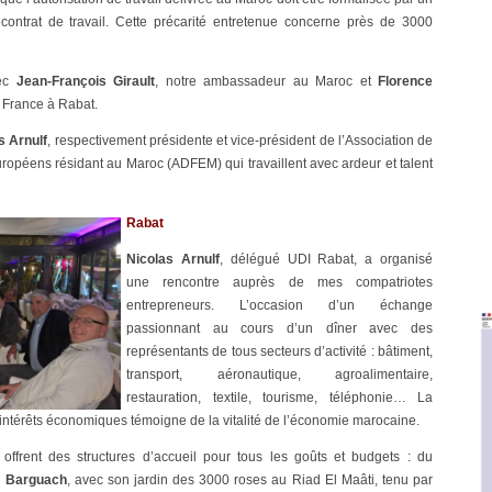
contrat de travail. Cette précarité entretenue concerne près de 3000
vec
Jean-François Girault
, notre ambassadeur au Maroc et
Florence
 France à Rabat.
s Arnulf
, respectivement présidente et vice-président de l’Association de
européens résidant au Maroc (ADFEM) qui travaillent avec ardeur et talent
Rabat
Nicolas Arnulf
, délégué UDI Rabat, a organisé
une rencontre auprès de mes compatriotes
entrepreneurs. L’occasion d’un échange
passionnant au cours d’un dîner avec des
représentants de tous secteurs d’activité : bâtiment,
transport, aéronautique, agroalimentaire,
restauration, textile, tourisme, téléphonie… La
intérêts économiques témoigne de la vitalité de l’économie marocaine.
ffrent des structures d’accueil pour tous les goûts et budgets : du
 Barguach
, avec son jardin des 3000 roses au Riad El Maâti, tenu par