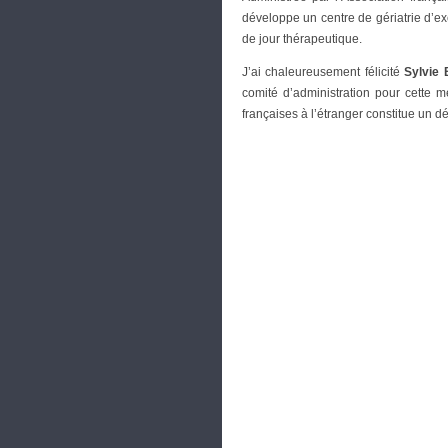
développe un centre de gériatrie d’ex
de jour thérapeutique.
J’ai chaleureusement félicité
Sylvie 
comité d’administration pour cette m
françaises à l’étranger constitue un d