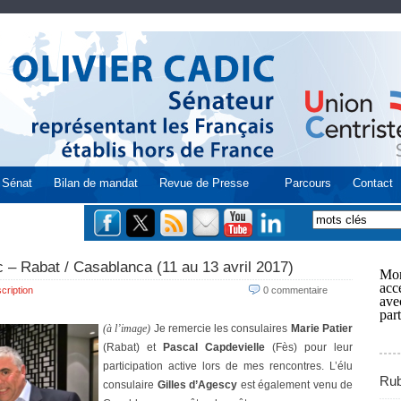
Sénat
Bilan de mandat
Revue de Presse
Parcours
Contact
 – Rabat / Casablanca (11 au 13 avril 2017)
Mon
acce
cription
0 commentaire
ave
part
(à l’image)
Je remercie les consulaires
Marie Patier
(Rabat) et
Pascal Capdevielle
(Fès) pour leur
participation active lors de mes rencontres. L’élu
Rub
consulaire
Gilles d’Agescy
est également venu de