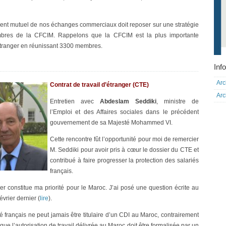
ent mutuel de nos échanges commerciaux doit reposer sur une stratégie
mbres de la CFCIM. Rappelons que la CFCIM est la plus importante
étranger en réunissant 3300 membres.
Info
Arc
Contrat de travail d’étranger (CTE)
Arc
Entretien avec
Abdeslam Seddiki
, ministre de
l’Emploi et des Affaires sociales dans le précédent
gouvernement de sa Majesté Mohammed VI.
Cette rencontre fût l’opportunité pour moi de remercier
M. Seddiki pour avoir pris à cœur le dossier du CTE et
contribué à faire progresser la protection des salariés
français.
nger constitue ma priorité pour le Maroc. J’ai posé une question écrite au
vrier dernier (
lire
).
é français ne peut jamais être titulaire d’un CDI au Maroc, contrairement
 que l’autorisation de travail délivrée au Maroc doit être formalisée par un