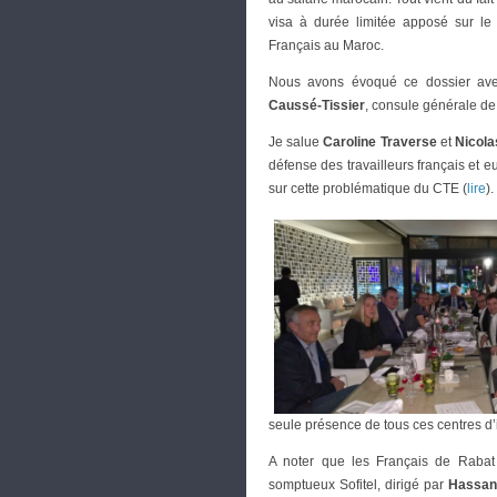
visa à durée limitée apposé sur le 
Français au Maroc.
Nous avons évoqué ce dossier a
Caussé-Tissier
, consule générale de
Je salue
Caroline Traverse
et
Nicola
défense des travailleurs français et 
sur cette problématique du CTE (
lire
).
seule présence de tous ces centres d’
A noter que les Français de Rabat o
somptueux Sofitel, dirigé par
Hassan