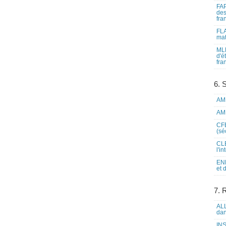
FAP
des
fra
FLA
mat
MLF
d'é
fra
6. 
AME
AME
CFE
(sé
CLE
l'i
ENL
et 
7. 
ALL
dan
INS