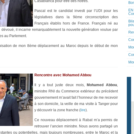
Casablanca pour être des nôtres.
Bon
EN 
Pascal est le candidat investi par l’UDI pour les
Co
législatives dans la 9ème circonscription des
Bil
Français établis hors de France. Français né au
pou
u dévoué, il incarne remarquablement la nouvelle génération voulue par
Rev
tes au Parlement.
Co
ganisation de mon 8ème déplacement au Maroc depuis le début de mon
Mon
Con
Mon
Rencontre avec Mohamed Abbou
Il y a tout juste deux mois,
Mohamed Abbou
,
ministre RNI du Commerce extérieur du précédent
gouvernement m’avait fait l’honneur de me recevoir
à son domicile, la veille de ma visite à Tanger pour
y découvrir la zone franche (
lire
).
Ce nouveau déplacement à Rabat m’a permis de
retrouver l’ancien ministre. Nous avons partagé un
istantes ou potentielles, mais toujours nombreuses, entre le Maroc et la