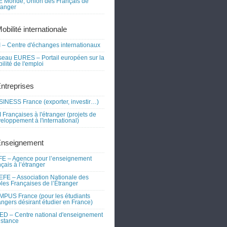
 Monde, Union des Français de
tranger
obilité internationale
 – Centre d'échanges internationaux
eau EURES – Portail européen sur la
ilité de l'emploi
Entreprises
INESS France (exporter, investir…)
 Françaises à l'étranger (projets de
eloppement à l'international)
Enseignement
E – Agence pour l’enseignement
nçais à l’étranger
FE – Association Nationale des
les Françaises de l’Étranger
PUS France (pour les étudiants
angers désirant étudier en France)
D – Centre national d'enseignement
istance