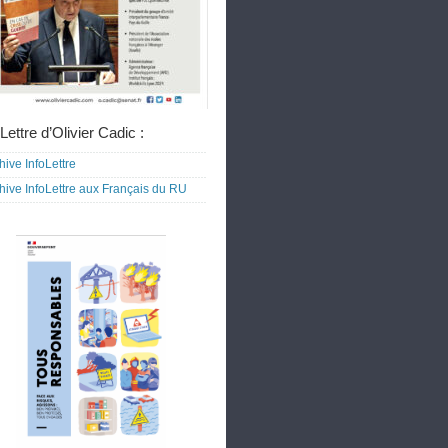
Lettre d’Olivier Cadic :
hive InfoLettre
hive InfoLettre aux Français du RU