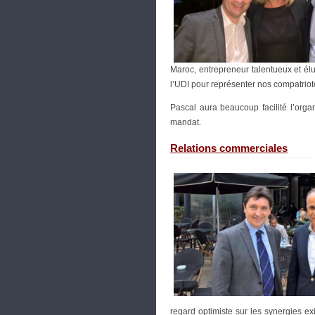
Maroc, entrepreneur talentueux et él
l’UDI pour représenter nos compatrio
Pascal aura beaucoup facilité l’or
mandat.
Relations commerciales
regard optimiste sur les synergies ex