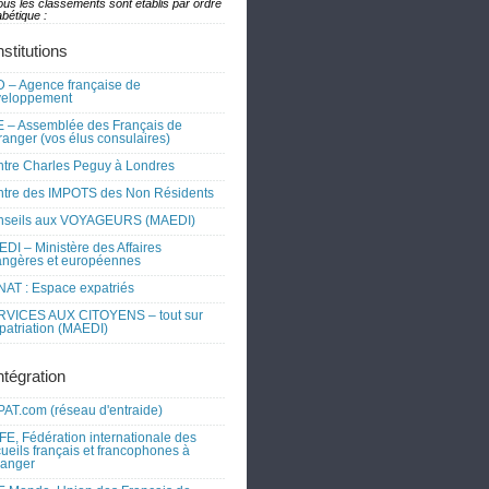
ous les classements sont établis par ordre
bétique :
nstitutions
 – Agence française de
veloppement
 – Assemblée des Français de
tranger (vos élus consulaires)
tre Charles Peguy à Londres
tre des IMPOTS des Non Résidents
nseils aux VOYAGEURS (MAEDI)
DI – Ministère des Affaires
angères et européennes
AT : Espace expatriés
RVICES AUX CITOYENS – tout sur
xpatriation (MAEDI)
ntégration
AT.com (réseau d'entraide)
FE, Fédération internationale des
ueils français et francophones à
tranger