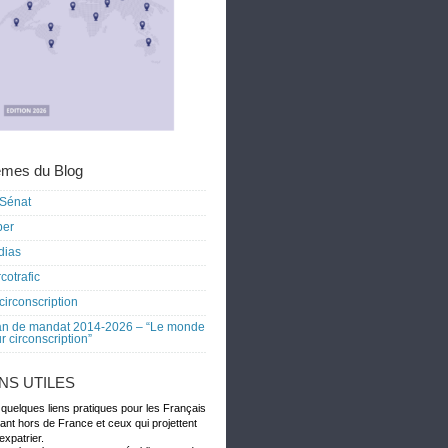
mes du Blog
Sénat
ber
dias
cotrafic
circonscription
an de mandat 2014-2026 – “Le monde
r circonscription”
ENS UTILES
 quelques liens pratiques pour les Français
dant hors de France et ceux qui projettent
expatrier.