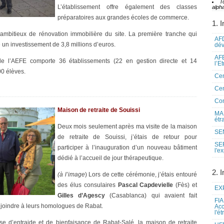
T
L’établissement offre également des classes
alpha
préparatoires aux grandes écoles de commerce.
1. I
 ambitieux de rénovation immobilière du site. La première tranche qui
AFD
un investissement de 3,8 millions d’euros.
dé
AFE
e l’AEFE comporte 36 établissements (22 en gestion directe et 14
l’E
00 élèves.
Cen
Cen
Co
Maison de retraite de Souissi
MAE
étr
Deux mois seulement après ma visite de la maison
SEN
de retraite de Souissi, j’étais de retour pour
SE
participer à l’inauguration d’un nouveau bâtiment
l'e
dédié à l’accueil de jour thérapeutique.
2. I
(à l’image
) Lors de cette cérémonie, j’étais entouré
des élus consulaires
Pascal Capdevielle
(Fès) et
EXP
Gilles d’Agescy
(Casablanca) qui avaient fait
FIA
joindre à leurs homologues de Rabat.
Acc
l'é
ise d’entraide et de bienfaisance de Rabat-Salé, la maison de retraite