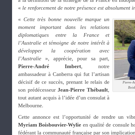
à la définition de la stratégie de la France en Indopa
«
le renforcement de notre présence est absolument i
«
Cette très bonne nouvelle marque un
moment important dans les relations
diplomatiques entre la France et
l’Australie et témoigne de notre intérêt à
développer la coopération avec
l’Australie
», apprécie, pour sa part,
Pierre-André Imbert
, notre
ambassadeur à Canberra qui fut l’artisan
décisif de ce succès, prenant le relais de
Pierre-A
Bois
son prédécesseur
Jean-Pierre Thébault
,
tout autant acquis à l’idée d’un consulat à
Melbourne.
Cette annonce est l’opportunité de rendre un vi
Myriam Boisbouvier-Wylie
en qualité de consule ho
fédérant la communauté française par son implication 