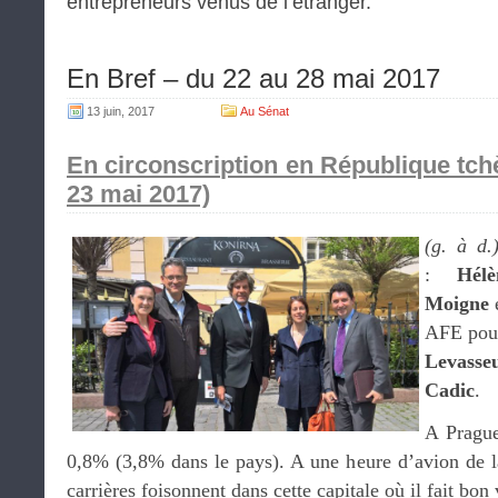
entrepreneurs venus de l’étranger.
En Bref – du 22 au 28 mai 2017
13 juin, 2017
Au Sénat
En circonscription en République tch
23 mai 2017)
(g. à d.
:
Hél
Moigne
AFE pour
Levasse
Cadic
.
A Prague
0,8% (3,8% dans le pays). A une heure d’avion de la
carrières foisonnent dans cette capitale où il fait bon