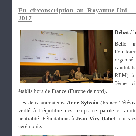
En circonscription au Royaume-Uni –
2017
Débat / l
Belle i
PetitJou
organis
candida
REM) à l
3ème cir
établis hors de France (Europe de nord).
Les deux animateurs
Anne Sylvain
(France Télévis
veillé à l’équilibre des temps de parole et arbit
neutralité. Félicitations à
Jean Viry Babel
, qui s’e
cérémonie.