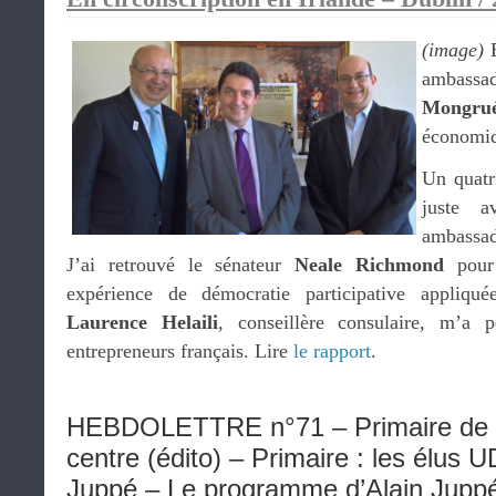
(image)
E
ambass
Mongru
économi
Un quatr
juste a
ambassa
J’ai retrouvé le sénateur
Neale Richmond
pour 
expérience de démocratie participative appliqué
Laurence Helaili
, conseillère consulaire, m’a 
entrepreneurs français. Lire
le rapport
.
HEBDOLETTRE n°71 – Primaire de la
centre (édito) – Primaire : les élus U
Juppé – Le programme d’Alain Juppé