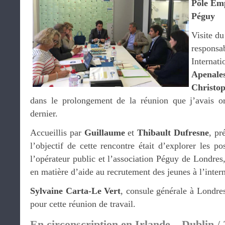
Pôle Emp
Péguy
Visite du
respon
Internati
Apenal
Christo
dans le prolongement de la réunion que j’avais or
dernier.
Accueillis par
Guillaume
et
Thibault Dufresne
, pr
l’objectif de cette rencontre était d’explorer les pos
l’opérateur public et l’association Péguy de Londre
en matière d’aide au recrutement des jeunes à l’intern
Sylvaine Carta-Le Vert
, consule générale à Londres
pour cette réunion de travail.
En circonscription en Irlande – Dublin /