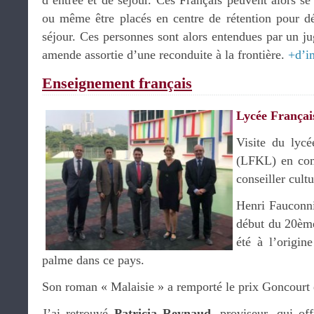
d’entrée et de séjour. Ces Français peuvent alors se t
ou même être placés en centre de rétention pour d
séjour. Ces personnes sont alors entendues par un ju
amende assortie d’une reconduite à la frontière.
+d’i
Enseignement français
Lycée Françai
Visite du lycé
(LFKL) en co
conseiller cultu
Henri Fauconnie
début du 20ème 
été à l’origin
palme dans ce pays.
Son roman « Malaisie » a remporté le prix Goncourt
J’ai retrouvé
Patricia Reynaud
, proviseur, qui of