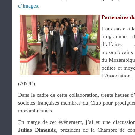
d’images
.
Partenaires du
J’ai assisté à
programme d
d’affaires
mozambicains
du Mozambique,
petites et moy
l’Association
(ANJE).
Dans le cadre de cette collaboration, trente heures d’
sociétés françaises membres du Club pour prodiguer 
mozambicaines.
En marge de cet événement, j’ai eu une discussion
Juliao Dimande
, président de la Chambre de c