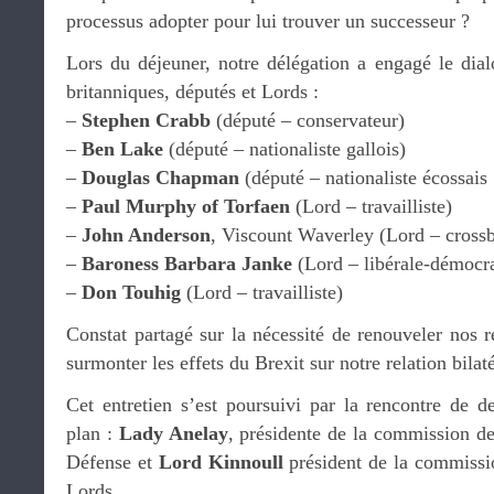
processus adopter pour lui trouver un successeur ?
Lors du déjeuner, notre délégation a engagé le dial
britanniques, députés et Lords :
–
Stephen Crabb
(député – conservateur)
–
Ben Lake
(député – nationaliste gallois)
–
Douglas Chapman
(député – nationaliste écossais
–
Paul Murphy of Torfaen
(Lord – travailliste)
–
John Anderson
, Viscount Waverley (Lord – cross
–
Baroness Barbara Janke
(Lord – libérale-démocr
–
Don Touhig
(Lord – travailliste)
Constat partagé sur la nécessité de renouveler nos 
surmonter les effets du Brexit sur notre relation bilaté
Cet entretien s’est poursuivi par la rencontre de d
plan :
Lady Anelay
, présidente de la commission des
Défense et
Lord Kinnoull
président de la commissi
Lords.