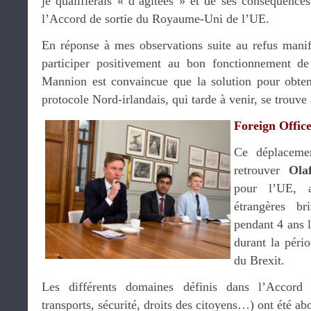
je qualifierais « d’agitées » et de ses conséquence
l’Accord de sortie du Royaume-Uni de l’UE.
En réponse à mes observations suite au refus mani
participer positivement au bon fonctionnement de
Mannion est convaincue que la solution pour obten
protocole Nord-irlandais, qui tarde à venir, se trouve
Foreign Offic
Ce déplacemen
retrouver
Ola
pour l’UE, a
étrangères br
pendant 4 ans l
durant la péri
du Brexit.
Les différents domaines définis dans l’Accord d
transports, sécurité, droits des citoyens…) ont été ab