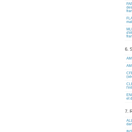
FAP
des
fra
FLA
mat
MLF
d'é
fra
6. 
AME
AME
CFE
(sé
CLE
l'i
ENL
et 
7. 
ALL
dan
INS