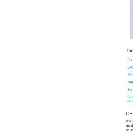
Thè
Au 
Cy
Mé
Nar
En 
Bil
pou
LI
Voici
rési
de s'