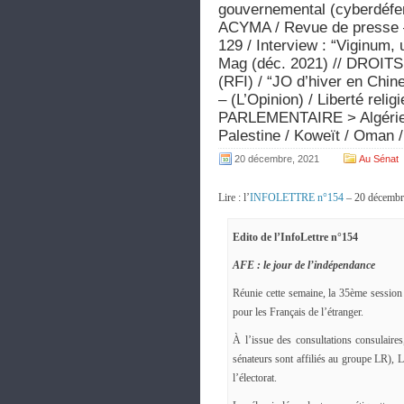
gouvernemental (cyberdéfe
ACYMA / Revue de presse –
129 / Interview : “Viginum,
Mag (déc. 2021) // DROITS
(RFI) / “JO d’hiver en Chin
– (L’Opinion) / Liberté rel
PARLEMENTAIRE > Algérie / 
Palestine / Koweït / Oman /
20 décembre, 2021
Au Sénat
Lire : l’
INFOLETTRE n°154
– 20 décembr
Edito de l’InfoLettre n°154
AFE : le jour de l’indépendance
Réunie cette semaine, la 35ème session
pour les Français de l’étranger.
À l’issue des consultations consulaires
sénateurs sont affiliés au groupe LR),
l’électorat.