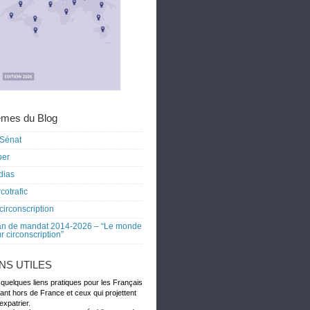
mes du Blog
Sénat
ber
dias
cotrafic
circonscription
an de mandat 2014-2026 – “Le monde
r circonscription”
ENS UTILES
 quelques liens pratiques pour les Français
dant hors de France et ceux qui projettent
expatrier.