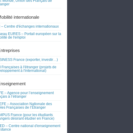
 Monde, Union des Français de
tranger
obilité internationale
 – Centre d'échanges internationaux
eau EURES – Portail européen sur la
ilité de l'emploi
Entreprises
INESS France (exporter, investir…)
 Françaises à l'étranger (projets de
eloppement à l'international)
Enseignement
E – Agence pour l’enseignement
nçais à l’étranger
FE – Association Nationale des
les Françaises de l’Étranger
PUS France (pour les étudiants
angers désirant étudier en France)
D – Centre national d'enseignement
istance