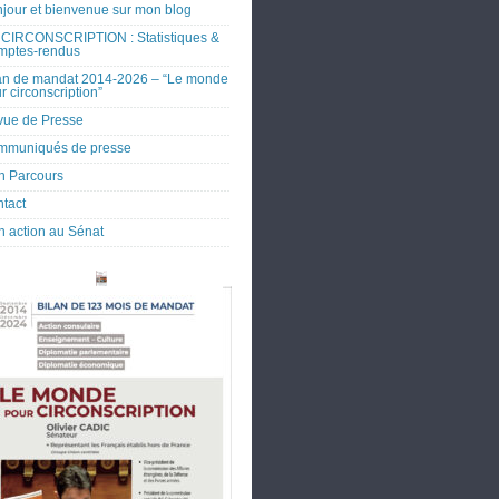
jour et bienvenue sur mon blog
CIRCONSCRIPTION : Statistiques &
mptes-rendus
an de mandat 2014-2026 – “Le monde
r circonscription”
ue de Presse
mmuniqués de presse
 Parcours
tact
 action au Sénat