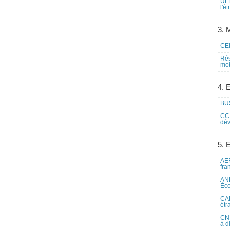
UFE
l'é
3. M
CEI
Rés
mob
4. 
BUS
CCI
dév
5. 
AEF
fra
ANE
Éco
CAM
étr
CNE
à d