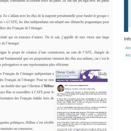
tique, constituent la sixième force du panel. Ils ont fait jeu égal avec les partis
 En s’alliant avec les élus de la majorité présidentielle pour fonder le groupe «
tes » à l’AFE, les élus indépendants ont adopté une démarche pragmatique pour
llers des Français de l’étranger.
nité qui en annonce d’autres. On le sait, j’appelle de mes vœux une large
Info
 de l’étranger.
Arc
igne le projet de création d’une commission, au sein de l’AFE, chargée de
Arc
rait fondamental que ces propositions viennent des élus eux-mêmes, car c’est le
 prérogatives et une représentation plus efficiente.
s Français de l’étranger indépendant a
es Français de l’étranger. Pour ne rien
 un double titre que l’élection d’
Hélène
Pays-Bas et conseillère à l’AFE pour le
ésentation des Français établis hors de
quettes politiques, Hélène s’est révélée
construire un consensus.