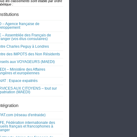
ous les classements sont établis par ordre
bétique :
nstitutions
 – Agence française de
veloppement
 – Assemblée des Français de
tranger (vos élus consulaires)
tre Charles Peguy à Londres
tre des IMPOTS des Non Résidents
nseils aux VOYAGEURS (MAEDI)
DI – Ministère des Affaires
angères et européennes
AT : Espace expatriés
RVICES AUX CITOYENS – tout sur
xpatriation (MAEDI)
ntégration
AT.com (réseau d'entraide)
FE, Fédération internationale des
ueils français et francophones à
tranger