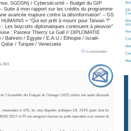
nse, SGDSN) / Cybersécurité – Budget du GIP
Bon
 Suite à mon rapport sur les crédits du programme
EN 
Co
 une avancée majeure contre la désinformation” – GS
 HUMAINS > “Qui est prêt à mourir pour Taïwan ?”
Bil
pou
e : Les boycotts diplomatiques continuent à pleuvoir”
Rev
igieuse : Pasteur Thierry Le Gall // DIPLOMATIE
Bahreïn / Égypte / E.A.U / Éthiopie / Israël-
Co
 Qatar / Turquie / Venezuela
Mon
0 commentaire
Con
Mon
e 2021
 de l’Assemblée des Français de l’étranger (AFE) achève une année électorale
, sénatoriales et AFE, les cinq étiquettes politiques LR, ASFE (parti dont les
 LREM, EELV et PS ont enregistré chacune un poids équivalent à un sixième de