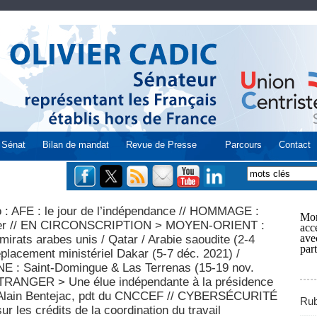
Sénat
Bilan de mandat
Revue de Presse
Parcours
Contact
: AFE : le jour de l’indépendance // HOMMAGE :
Mon
rnier // EN CIRCONSCRIPTION > MOYEN-ORIENT :
acce
ave
irats arabes unis / Qatar / Arabie saoudite (2-4
part
lacement ministériel Dakar (5-7 déc. 2021) /
 Saint-Domingue & Las Terrenas (15-19 nov.
TRANGER > Une élue indépendante à la présidence
c Alain Bentejac, pdt du CNCCEF // CYBERSÉCURITÉ
Rub
r les crédits de la coordination du travail