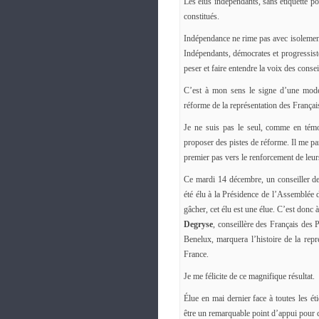
Les élus indépendants, sans étiquette poli
constitués.
Indépendance ne rime pas avec isolement.
Indépendants, démocrates et progressis
peser et faire entendre la voix des consei
C’est à mon sens le signe d’une moder
réforme de la représentation des Français
Je ne suis pas le seul, comme en témo
proposer des pistes de réforme. Il me pa
premier pas vers le renforcement de leurs
Ce mardi 14 décembre, un conseiller de
été élu à la Présidence de l’Assemblée d
gâcher, cet élu est une élue. C’est donc à
Degryse
, conseillère des Français des 
Benelux, marquera l’histoire de la repr
France.
Je me félicite de ce magnifique résultat.
Élue en mai dernier face à toutes les éti
être un remarquable point d’appui pour 