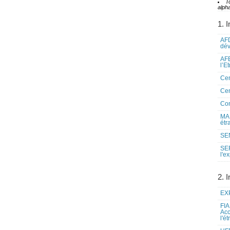
T
alpha
1. I
AFD
dé
AFE
l’E
Cen
Cen
Co
MAE
étr
SEN
SE
l'e
2. I
EXP
FIA
Acc
l'é