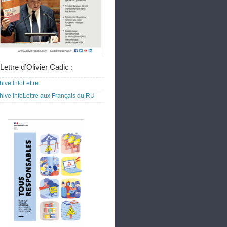
Lettre d’Olivier Cadic :
hive InfoLettre
hive InfoLettre aux Français du RU