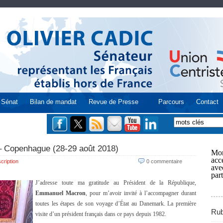
Sénat
Bilan de mandat
Revue de Presse
Parcours
Contact
 – Copenhague (28-29 août 2018)
Mon
acce
cription
0 commentaire
ave
part
J’adresse toute ma gratitude au Président de la République,
Emmanuel Macron
, pour m’avoir invité à l’accompagner durant
toutes les étapes de son voyage d’État au Danemark. La première
Rub
visite d’un président français dans ce pays depuis 1982.