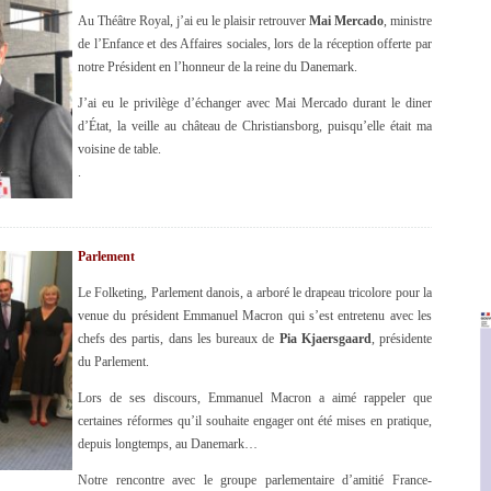
Au Théâtre Royal, j’ai eu le plaisir retrouver
Mai Mercado
, ministre
de l’Enfance et des Affaires sociales, lors de la réception offerte par
notre Président en l’honneur de la reine du Danemark.
J’ai eu le privilège d’échanger avec Mai Mercado durant le diner
d’État, la veille au château de Christiansborg, puisqu’elle était ma
voisine de table.
.
Parlement
Le Folketing, Parlement danois, a arboré le drapeau tricolore pour la
venue du président Emmanuel Macron qui s’est entretenu avec les
chefs des partis, dans les bureaux de
Pia Kjaersgaard
, présidente
du Parlement.
Lors de ses discours, Emmanuel Macron a aimé rappeler que
certaines réformes qu’il souhaite engager ont été mises en pratique,
depuis longtemps, au Danemark…
Notre rencontre avec le groupe parlementaire d’amitié France-