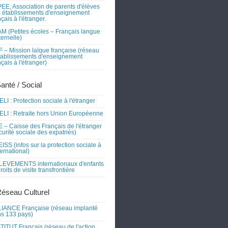
EE, Association de parents d'élèves
 établissements d'enseignement
nçais à l'étranger.
M (Petites écoles – Français langue
ernelle)
 – Mission laïque française (réseau
tablissements d'enseignement
nçais à l'étranger)
Santé / Social
LI : Protection sociale à l'étranger
LI : Retraite hors Union Européenne
 – Caisse des Français de l'étranger
curité sociale des expatriés)
ISS (infos sur la protection sociale à
nternational)
EVEMENTS internationaux d'enfants
droits de visite transfrontière
Réseau Culturel
IANCE Française (réseau implanté
s 133 pays)
TITUT Français (réseau de l'action