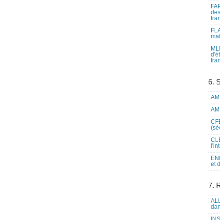
FAP
des
fra
FLA
mat
MLF
d'é
fra
6. 
AME
AME
CFE
(sé
CLE
l'i
ENL
et 
7. 
ALL
dan
INS