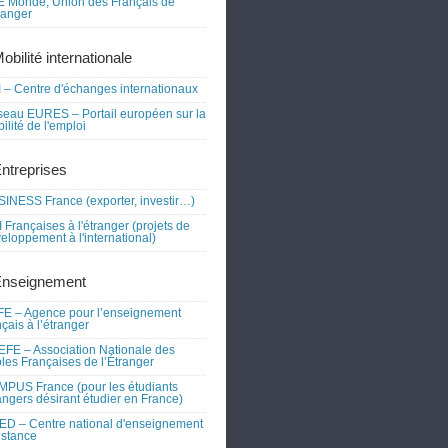
 Monde, Union des Français de
tranger
obilité internationale
 – Centre d'échanges internationaux
eau EURES – Portail européen sur la
ilité de l'emploi
Entreprises
INESS France (exporter, investir…)
 Françaises à l'étranger (projets de
eloppement à l'international)
Enseignement
E – Agence pour l’enseignement
nçais à l’étranger
FE – Association Nationale des
les Françaises de l’Étranger
PUS France (pour les étudiants
angers désirant étudier en France)
D – Centre national d'enseignement
istance