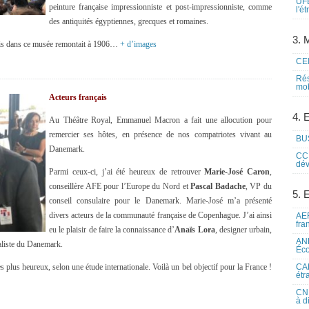
UFE
peinture française impressionniste et post-impressionniste, comme
l'é
des antiquités égyptiennes, grecques et romaines.
3. M
çais dans ce musée remontait à 1906…
+ d’images
CEI
Rés
mob
Acteurs français
4. 
Au Théâtre Royal, Emmanuel Macron a fait une allocution pour
remercier ses hôtes, en présence de nos compatriotes vivant au
BUS
Danemark.
CCI
dév
Parmi ceux-ci, j’ai été heureux de retrouver
Marie-José Caron
,
conseillère AFE pour l’Europe du Nord et
Pascal Badache
, VP du
5. 
conseil consulaire pour le Danemark. Marie-José m’a présenté
divers acteurs de la communauté française de Copenhague. J’ai ainsi
AEF
fra
eu le plaisir de faire la connaissance d’
Anaïs Lora
, designer urbain,
ANE
ialiste du Danemark.
Éco
 plus heureux, selon une étude internationale. Voilà un bel objectif pour la France !
CAM
étr
CNE
à d