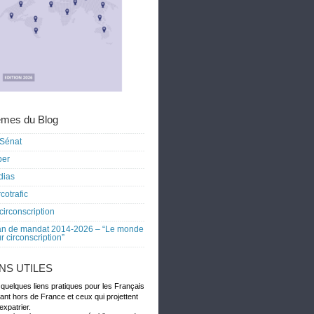
mes du Blog
Sénat
ber
dias
cotrafic
circonscription
an de mandat 2014-2026 – “Le monde
r circonscription”
ENS UTILES
 quelques liens pratiques pour les Français
dant hors de France et ceux qui projettent
expatrier.