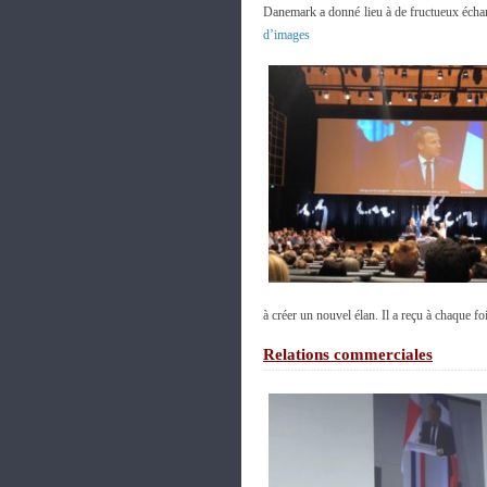
Danemark a donné lieu à de fructueux échan
d’images
à créer un nouvel élan. Il a reçu à chaque fo
Relations commerciales