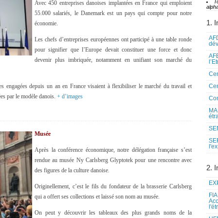
T
Avec 450 entreprises danoises implantées en France qui emploient
alpha
55.000 salariés, le Danemark est un pays qui compte pour notre
1. I
économie.
AFD
Les chefs d’entreprises européennes ont participé à une table ronde
dé
pour signifier que l’Europe devait constituer une force et donc
AFE
devenir plus imbriquée, notamment en unifiant son marché du
l’E
Cen
s engagées depuis un an en France visaient à flexibiliser le marché du travail et
Cen
ées par le modèle danois.
+ d’images
Co
MAE
étr
SEN
Musée
SE
l'e
Après la conférence économique, notre délégation française s’est
rendue au musée Ny Carlsberg Glyptotek pour une rencontre avec
2. I
des figures de la culture danoise.
EXP
Originellement, c’est le fils du fondateur de la brasserie Carlsberg
FIA
qui a offert ses collections et laissé son nom au musée.
Acc
l'é
On peut y découvrir les tableaux des plus grands noms de la