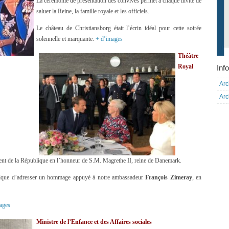
La cérémonie de présentation des convives permet à chaque invité de
saluer la Reine, la famille royale et les officiels.
Le château de Christiansborg était l’écrin idéal pour cette soirée
solennelle et marquante.
+ d’images
Théâtre
Royal
Info
Arc
Arc
ident de la République en l’honneur de S.M. Magrethe II, reine de Danemark.
blique d’adresser un hommage appuyé à notre ambassadeur
François Zimeray
, en
ages
Ministre de l’Enfance et des Affaires sociales