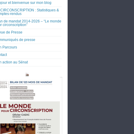
jour et bienvenue sur mon blog
CIRCONSCRIPTION : Statistiques &
mptes-rendus
an de mandat 2014-2026 – “Le monde
r circonscription”
ue de Presse
mmuniqués de presse
 Parcours
tact
 action au Sénat