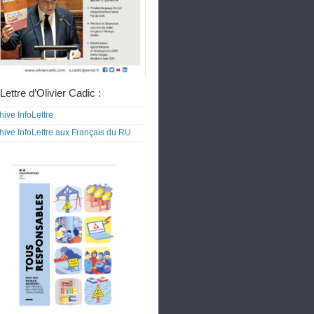
Lettre d’Olivier Cadic :
hive InfoLettre
hive InfoLettre aux Français du RU