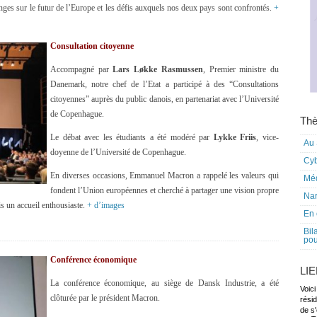
ges sur le futur de l’Europe et les défis auxquels nos deux pays sont confrontés.
+
Consultation citoyenne
Accompagné par
Lars
Løkke Rasmussen
, Premier ministre du
Danemark, notre chef de l’Etat a participé à des “Consultations
citoyennes” auprès du public danois, en partenariat avec l’Université
de Copenhague.
Thè
Le débat avec les étudiants a été modéré par
Lykke Friis
, vice-
Au 
doyenne de l’Université de Copenhague.
Cy
En diverses occasions, Emmanuel Macron a rappelé les valeurs qui
Mé
fondent l’Union européennes et cherché à partager une vision propre
Nar
is un accueil enthousiaste.
+ d’images
En 
Bil
pou
Conférence économique
LI
La conférence économique, au siège de Dansk Industrie, a été
Voici
clôturée par le président Macron.
rési
de s'