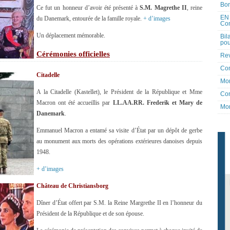
Bon
Ce fut un honneur d’avoir été présenté à
S.M. Magrethe II
, reine
EN 
du Danemark, entourée de la famille royale.
+ d’images
Co
Un déplacement mémorable.
Bil
pou
Cérémonies officielles
Rev
Co
Citadelle
Mon
A la Citadelle (Kastellet), le Président de la République et Mme
Con
Macron ont été accueillis par
LL.AA.RR. Frederik et Mary de
Mon
Danemark
.
Emmanuel Macron a entamé sa visite d’État par un dépôt de gerbe
au monument aux morts des opérations extérieures danoises depuis
1948.
+ d’images
Château de Christiansborg
Dîner d’État offert par S.M. la Reine Margrethe II en l’honneur du
Président de la République et de son épouse.