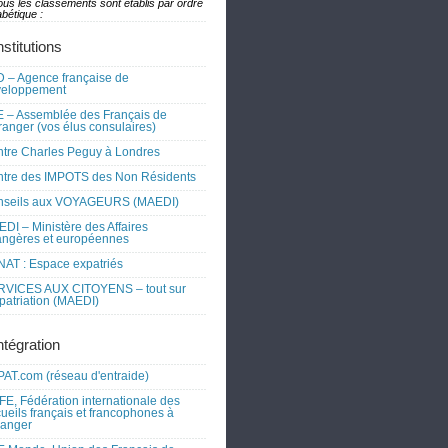
ous les classements sont établis par ordre
bétique :
nstitutions
 – Agence française de
veloppement
 – Assemblée des Français de
tranger (vos élus consulaires)
tre Charles Peguy à Londres
tre des IMPOTS des Non Résidents
nseils aux VOYAGEURS (MAEDI)
DI – Ministère des Affaires
angères et européennes
AT : Espace expatriés
RVICES AUX CITOYENS – tout sur
xpatriation (MAEDI)
ntégration
AT.com (réseau d'entraide)
FE, Fédération internationale des
ueils français et francophones à
tranger